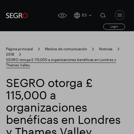
ES
Open
click
navigat
search
Login
for
toggle
form
accessibility
tool
Página principal
Medios de comunicación
Noticias
2018
Search
SEGRO otorga £ 115,000 a organizaciones benéficas en Londres y
Clea
Claro
for
Thames Valley
Submit
sub
search
Búsqueda popular
SEGRO otorga £
115,000 a
Responsable SEGRO
Finca comercial Slough
organizaciones
benéficas en Londres
Resultados financieros
y Thames Valley