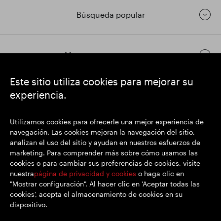
Búsqueda popular
Mantenerse en contacto
Este sitio utiliza cookies para mejorar su
experiencia.
https://www.linkedin.com/
https://www.youtube.com/
https://twitter.com/
SEGRO plc
Utilizamos cookies para ofrecerle una mejor experiencia de
Domicilio social: 1 New Burlington Place, Londres W1S 2HR
navegación. Las cookies mejoran la navegación del sitio,
Número de registro del Reino Unido 167591
analizan el uso del sitio y ayudan en nuestros esfuerzos de
Lugar de registro: Inglaterra y Gales
marketing. Para comprender más sobre cómo usamos las
cookies o para cambiar sus preferencias de cookies, visite
nuestra
página de privacidad y cookies
o haga clic en
"Mostrar configuración". Al hacer clic en 'Aceptar todas las
© SEGRO 2022
cookies', acepta el almacenamiento de cookies en su
dispositivo.
Descargo de responsabilidad
Privacidad y cookies