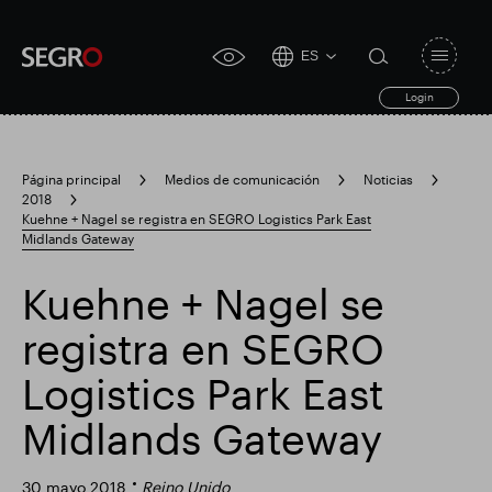
ES
Open
click
navigat
search
Login
for
toggle
form
accessibility
tool
Página principal
Medios de comunicación
Noticias
2018
Search
Kuehne + Nagel se registra en SEGRO Logistics Park East
Clea
Claro
for
Midlands Gateway
Submit
sub
search
Búsqueda popular
Kuehne + Nagel se
registra en SEGRO
Responsable SEGRO
Finca comercial Slough
Logistics Park East
Midlands Gateway
Resultados financieros
30 mayo 2018
Reino Unido