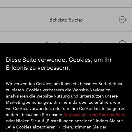
Beliebte Suche
Kontakt herstellen
Diese Seite verwendet Cookies, um Ihr
Erlebnis zu verbessern.
https://www.linkedin.com/
https://www.youtube.com/
https://twitter.com/segrop
SEGRO plc
Wir verwenden Cookies, um Ihnen ein besseres Surferlebnis
Eingetragener Sitz: 1 New Burlington Place, London W1S 2HR
zu bieten. Cookies verbessern die Website-Navigation,
Im Vereinigten Königreich registrierte Nr. 167591
analysieren die Website-Nutzung und unterstützen unsere
Registrierungsort: England & Wales
Marketingbemühungen. Um mehr darüber zu erfahren, wie
wir Cookies verwenden, oder um Ihre Cookie-Einstellungen zu
ändern, besuchen Sie unsere
Datenschutz- und Cookies-Seite
oder klicken Sie auf „Einstellungen anzeigen“. Indem Sie auf
© SEGRO 2022
„Alle Cookies akzeptieren“ klicken, stimmen Sie der