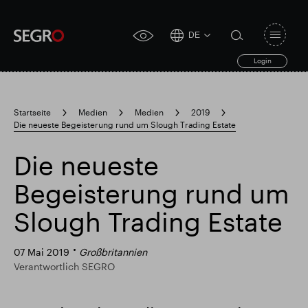
DE
Open
click
navigat
search
Login
for
toggle
form
accessibility
tool
Startseite
Medien
Medien
2019
Die neueste Begeisterung rund um Slough Trading Estate
Search
Clea
Clear
for
Submit
sub
Die neueste
search
Popular search
Begeisterung rund um
Slough Trading Estate
Verantwortlich SEGRO
Slough Handelsgut
07 Mai 2019
Großbritannien
Verantwortlich SEGRO
Finanzielle Ergebnisse
Trading-Update