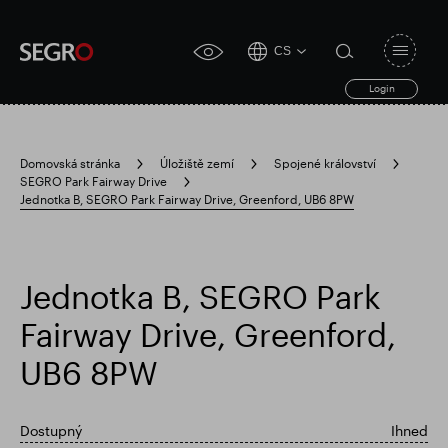
CS
Open
click
navigat
search
Login
for
toggle
form
accessibility
tool
Domovská stránka
Úložiště zemí
Spojené království
SEGRO Park Fairway Drive
Search
Jednotka B, SEGRO Park Fairway Drive, Greenford, UB6 8PW
Clea
Průhledná
for
Submit
sub
search
Populární vyhledávání
Jednotka B, SEGRO Park
Zodpovědné SEGRO
Fairway Drive, Greenford,
UB6 8PW
Slough obchodní nemovitost
Dostupný
Ihned