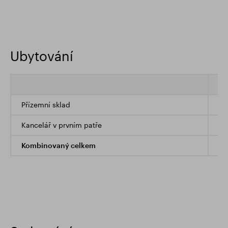
Ubytování
čt
Přízemní sklad
32
Kancelář v prvním patře
4,
Kombinovaný celkem
36