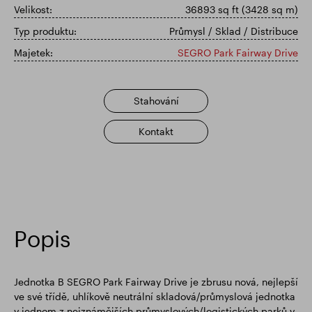
Velikost:
36893 sq ft (3428 sq m)
Finanční výsledky
Aktualizace obchodování
Typ produktu:
Průmysl / Sklad / Distribuce
Majetek:
SEGRO Park Fairway Drive
Chytrý park
Stahování
Kontakt
Popis
Jednotka B SEGRO Park Fairway Drive je zbrusu nová, nejlepší
ve své třídě, uhlíkově neutrální skladová/průmyslová jednotka
v jednom z nejznámějších průmyslových/logistických parků v