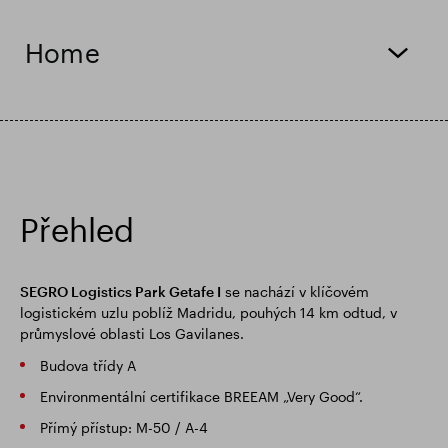
Finanční výsledky
Aktualizace obchodování
Home
Chytrý park
Přehled
SEGRO Logistics Park Getafe I
se nachází v klíčovém
logistickém uzlu poblíž Madridu, pouhých 14 km odtud, v
průmyslové oblasti Los Gavilanes.
Budova třídy A
Environmentální certifikace BREEAM „Very Good“.
Přímý přístup: M-50 / A-4