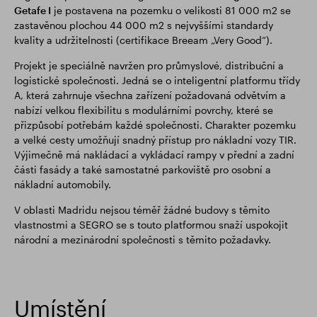
Getafe I
je postavena na pozemku o velikosti 81 000 m2 se
zastavěnou plochou 44 000 m2 s nejvyššími standardy
kvality a udržitelnosti (certifikace Breeam „Very Good“).
Projekt je speciálně navržen pro průmyslové, distribuční a
logistické společnosti. Jedná se o inteligentní platformu třídy
A, která zahrnuje všechna zařízení požadovaná odvětvím a
nabízí velkou flexibilitu s modulárními povrchy, které se
přizpůsobí potřebám každé společnosti. Charakter pozemku
a velké cesty umožňují snadný přístup pro nákladní vozy TIR.
Výjimečně má nakládací a vykládací rampy v přední a zadní
části fasády a také samostatné parkoviště pro osobní a
nákladní automobily.
V oblasti Madridu nejsou téměř žádné budovy s těmito
vlastnostmi a SEGRO se s touto platformou snaží uspokojit
národní a mezinárodní společnosti s těmito požadavky.
Umístění