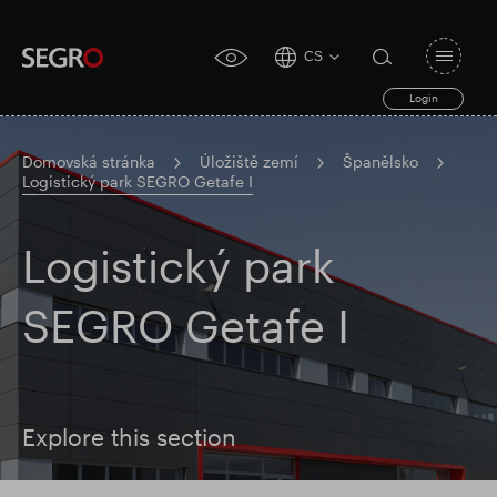
CS
Open
click
navigat
search
Login
for
toggle
form
accessibility
tool
Domovská stránka
Úložiště zemí
Španělsko
Logistický park SEGRO Getafe I
Search
Clea
Průhledná
for
Submit
Logistický park
sub
search
Populární vyhledávání
SEGRO Getafe I
Zodpovědné SEGRO
Explore this section
Slough obchodní nemovitost