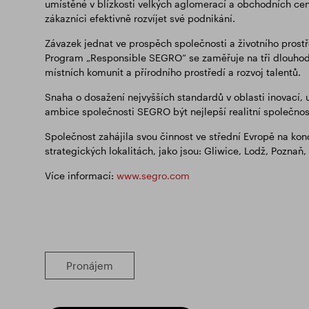
umístěné v blízkosti velkých aglomerací a obchodních cen
zákazníci efektivně rozvíjet své podnikání.
Závazek jednat ve prospěch společnosti a životního prostř
Program „Responsible SEGRO“ se zaměřuje na tři dlouhodo
místních komunit a přírodního prostředí a rozvoj talentů.
Snaha o dosažení nejvyšších standardů v oblasti inovací, 
ambice společnosti SEGRO být nejlepší realitní společnos
Společnost zahájila svou činnost ve střední Evropě na ko
strategických lokalitách, jako jsou: Gliwice, Lodž, Poznaň
Více informací:
www.segro.com
Pronájem