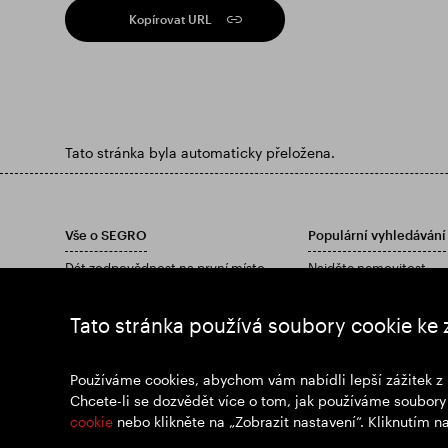
Kopírovat URL
Tato stránka byla automaticky přeložena.
Vše o SEGRO
Populární vyhledávání
Dát zodpovědnost na první místo
Najděte nemovitost
investoři
Najděte nemovitost
Postřehy
Stáhněte si naši výročn
Tato stránka používá soubory cookie ke 
Zprávy
Připoj se k nám
Používáme cookies, abychom vám nabídli lepší zážitek z 
Chcete-li se dozvědět více o tom, jak používáme soubory 
cookie
nebo klikněte na „Zobrazit nastavení“. Kliknutím 