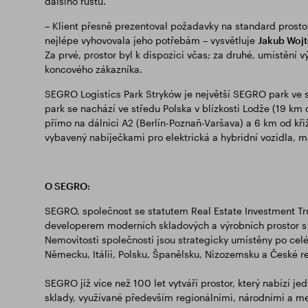
dalšího růstu.
– Klient přesně prezentoval požadavky na standard pro
nejlépe vyhovovala jeho potřebám – vysvětluje
Jakub Wojt
Za prvé, prostor byl k dispozici včas; za druhé, umístění 
koncového zákazníka.
SEGRO Logistics Park Stryków je největší SEGRO park ve st
park se nachází ve středu Polska v blízkosti Lodže (19 km
přímo na dálnici A2 (Berlín-Poznaň-Varšava) a 6 km od křiž
vybavený nabíječkami pro elektrická a hybridní vozidla, m
O SEGRO:
SEGRO, společnost se statutem Real Estate Investment Tr
developerem moderních skladových a výrobních prostor s 
Nemovitosti společnosti jsou strategicky umístěny po celé V
Německu, Itálii, Polsku, Španělsku, Nizozemsku a České r
SEGRO již více než 100 let vytváří prostor, který nabízí je
sklady, využívané především regionálními, národními a mez