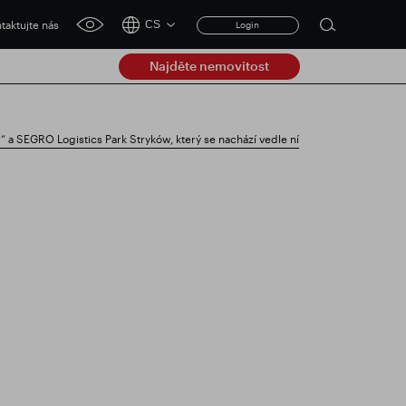
taktujte nás
CS
Login
Open
click
search
for
Najděte nemovitost
accessibility
form
tool
Clear
“ a SEGRO Logistics Park Stryków, který se nachází vedle ní
Průhledná
submit
izace obchodování
Chytrý park