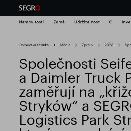
Nemovitosti
Země
Udržitelnost
O
Inve
Search
Domovská stránka
Média
Zprávy
2023
Spo
for
Submit
Společnosti Seife
Populární vyhledávání
search
a Daimler Truck 
Zodpovědné SEGRO
Slough obchodn
zaměřují na „kři
Stryków“ a SEG
Logistics Park St