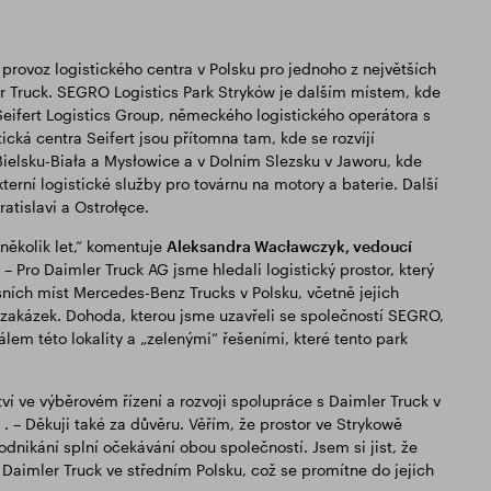
 provoz logistického centra v Polsku pro jednoho z největších
r Truck. SEGRO Logistics Park Stryków je dalším místem, kde
o Seifert Logistics Group, německého logistického operátora s
ká centra Seifert jsou přítomna tam, kde se rozvíjí
Bielsku-Biała a Mysłowice a v Dolním Slezsku v Jaworu, kde
xterní logistické služby pro továrnu na motory a baterie. Další
ratislavi a Ostrołęce.
několik let,“ komentuje
Aleksandra Wacławczyk, vedoucí
– Pro Daimler Truck AG jsme hledali logistický prostor, který
isních míst Mercedes-Benz Trucks v Polsku, včetně jejich
 zakázek. Dohoda, kterou jsme uzavřeli se společností SEGRO,
lem této lokality a „zelenými“ řešeními, které tento park
tví ve výběrovém řízení a rozvoji spolupráce s Daimler Truck v
. – Děkuji také za důvěru. Věřím, že prostor ve Strykowě
ikání splní očekávání obou společností. Jsem si jist, že
Daimler Truck ve středním Polsku, což se promítne do jejich