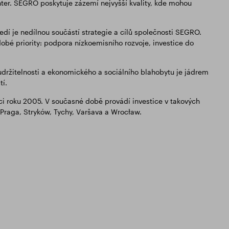
ter. SEGRO poskytuje zázemí nejvyšší kvality, kde mohou
edí je nedílnou součástí strategie a cílů společnosti SEGRO.
bé priority: podpora nízkoemisního rozvoje, investice do
udržitelnosti a ekonomického a sociálního blahobytu je jádrem
tí.
nci roku 2005. V současné době provádí investice v takových
, Praga, Stryków, Tychy, Varšava a Wrocław.