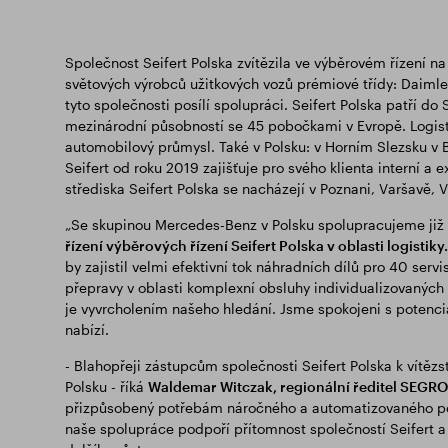
Společnost Seifert Polska zvítězila ve výběrovém řízení na
světových výrobců užitkových vozů prémiové třídy: Daimle
tyto společnosti posílí spolupráci. Seifert Polska patří d
mezinárodní působností se 45 pobočkami v Evropě. Logistic
automobilový průmysl. Také v Polsku: v Horním Slezsku v 
Seifert od roku 2019 zajišťuje pro svého klienta interní a e
střediska Seifert Polska se nacházejí v Poznani, Varšavě, V
„Se skupinou Mercedes-Benz v Polsku spolupracujeme již 
řízení výběrových řízení Seifert Polska v oblasti logistiky.
by zajistil velmi efektivní tok náhradních dílů pro 40 serv
přepravy v oblasti komplexní obsluhy individualizovaných
je vyvrcholením našeho hledání. Jsme spokojeni s potenciá
nabízí.
- Blahopřeji zástupcům společnosti Seifert Polska k vítězs
Polsku - říká
Waldemar Witczak, regionální ředitel SEGRO
přizpůsobený potřebám náročného a automatizovaného podn
naše spolupráce podpoří přítomnost společností Seifert a 