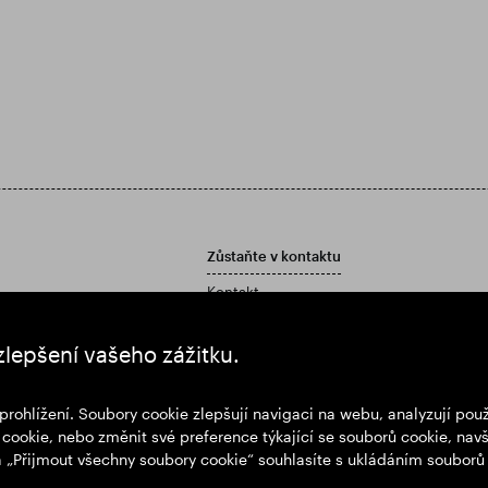
Zůstaňte v kontaktu
Kontakt
Zásady péče o zákazníky
í zprávu a účetní závěrku
zlepšení vašeho zážitku.
prohlížení. Soubory cookie zlepšují navigaci na webu, analyzují po
cookie, nebo změnit své preference týkající se souborů cookie, navš
na „Přijmout všechny soubory cookie“ souhlasíte s ukládáním souborů