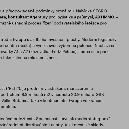
stor a předpokládané podmínky pronájmu. Nabídka SEGRO
era, konzultant Agentury pro logistiku a průmysl, AXI IMMO.
–
výrazně usnadní proces řízení dodavatelského řetězce pro
řední Evropě s až 85 ha investiční plochy. Moderní logistický
 od centra města) a vyniká svou výbornou polohou. Nachází se
ovatky A1 a A2 (křižovatka: Łódź-Północ). Jedná se o park
á také zelenou relaxační zónu.
ust ("REIT"), je předním vlastníkem, manažerem a
portfoliem 9,9 milionů m2 v hodnotě 20,9 miliard GBP.
elké Británii a také v kontinentální Evropě ve Francii,
epublice.
dinečné příležitosti. Společnost staví jak moderní „big box“
inárodními distribučními centry, tak i městské sklady,