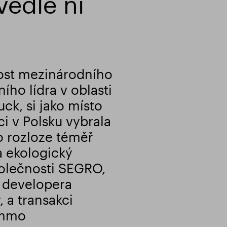
vedle ní
nost mezinárodního
ího lídra v oblasti
ck, si jako místo
ci v Polsku vybrala
o rozloze téměř
 ekologický
společnosti SEGRO,
a developera
 a transakci
Immo