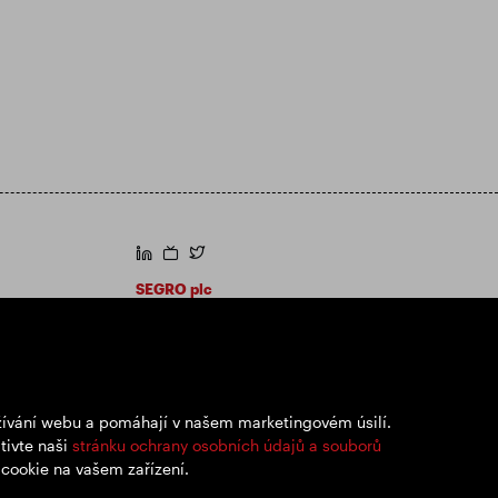
https://www.linkedin.com/
https://www.youtube.com/
https://twitter.com/segroplc
SEGRO plc
Sídlo: 1 New Burlington Place, Londýn W1S
2HR
Registrační číslo Spojeného království
167591
Místo registrace: Anglie a Wales
užívání webu a pomáhají v našem marketingovém úsilí.
tivte naši
stránku ochrany osobních údajů a souborů
 cookie na vašem zařízení.