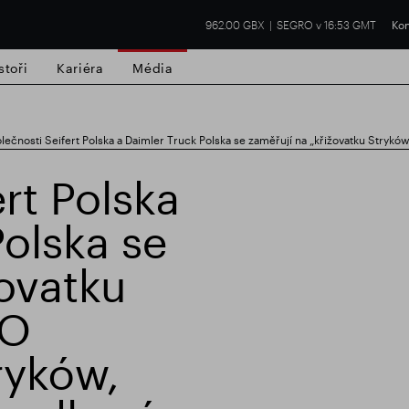
962.00 GBX
SEGRO v 16:53 GMT
Kon
stoři
Kariéra
Média
lečnosti Seifert Polska a Daimler Truck Polska se zaměřují na „křižovatku Stryków
rt Polska
Polska se
í nemovitost
Finanční výsledky
Aktual
žovatku
RO
ryków,