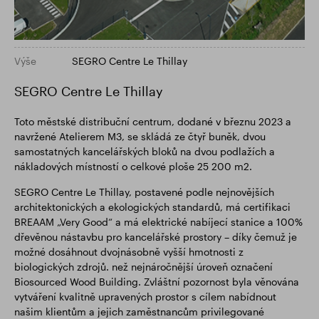
Výše
SEGRO Centre Le Thillay
SEGRO Centre Le Thillay
Toto městské distribuční centrum, dodané v březnu 2023 a
navržené Atelierem M3, se skládá ze čtyř buněk, dvou
samostatných kancelářských bloků na dvou podlažích a
nákladových místností o celkové ploše 25 200 m2.
SEGRO Centre Le Thillay, postavené podle nejnovějších
architektonických a ekologických standardů, má certifikaci
BREAAM „Very Good“ a má elektrické nabíjecí stanice a 100%
dřevěnou nástavbu pro kancelářské prostory – díky čemuž je
možné dosáhnout dvojnásobně vyšší hmotnosti z
biologických zdrojů. než nejnáročnější úroveň označení
Biosourced Wood Building. Zvláštní pozornost byla věnována
vytváření kvalitně upravených prostor s cílem nabídnout
našim klientům a jejich zaměstnancům privilegované