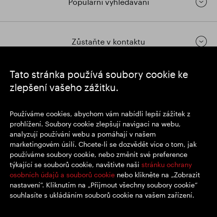
Populární vyhledávání
Zůstaňte v kontaktu
Tato stránka používá soubory cookie ke
https://www.linkedin.com/
https://www.youtube.com/
https://twitter.com/segrop
zlepšení vašeho zážitku.
SEGRO plc
Používáme cookies, abychom vám nabídli lepší zážitek z
Sídlo: 1 New Burlington Place, Londýn W1S 2HR
prohlížení. Soubory cookie zlepšují navigaci na webu,
Registrační číslo Spojeného království 167591
analyzují používání webu a pomáhají v našem
Místo registrace: Anglie a Wales
marketingovém úsilí. Chcete-li se dozvědět více o tom, jak
používáme soubory cookie, nebo změnit své preference
týkající se souborů cookie, navštivte naši
stránku ochrany
© SEGRO 2022
osobních údajů a souborů cookie
nebo klikněte na „Zobrazit
nastavení“. Kliknutím na „Přijmout všechny soubory cookie“
Zřeknutí se odpovědnosti
souhlasíte s ukládáním souborů cookie na vašem zařízení.
Zásady ochrany osobních údajů
Zásady používání souborů cookie