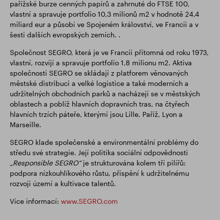
pařížské burze cenných papírů a zahrnuté do FTSE 100,
vlastní a spravuje portfolio 10,3 milionů m2 v hodnotě 24,4
miliard eur a působí ve Spojeném království, ve Francii a v
šesti dalších evropských zemích. .
Společnost SEGRO, která je ve Francii přítomná od roku 1973,
vlastní, rozvíjí a spravuje portfolio 1,8 milionu m2. Aktiva
společnosti SEGRO se skládají z platforem věnovaných
městské distribuci a velké logistice a také moderních a
udržitelných obchodních parků a nacházejí se v městských
oblastech a poblíž hlavních dopravních tras, na čtyřech
hlavních trzích páteře, kterými jsou Lille, Paříž, Lyon a
Marseille.
SEGRO klade společenské a environmentální problémy do
středu své strategie. Její politika sociální odpovědnosti
„Responsible SEGRO“
je strukturována kolem tří pilířů:
podpora nízkouhlíkového růstu, přispění k udržitelnému
rozvoji území a kultivace talentů.
Více informací:
www.SEGRO.com