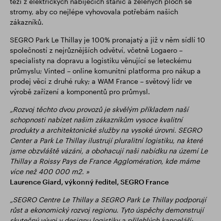
těží z elektrických nabíjecích stanic a zelených ploch se
stromy, aby co nejlépe vyhovovala potřebám našich
zákazníků.
SEGRO Park Le Thillay je 100% pronajatý a již v něm sídlí 10
společností z nejrůznějších odvětví, včetně Logaero –
specialisty na dopravu a logistiku věnující se leteckému
průmyslu; Vinted – online komunitní platforma pro nákup a
prodej věcí z druhé ruky; a WAM France – světový lídr ve
výrobě zařízení a komponentů pro průmysl.
„Rozvoj těchto dvou provozů je skvělým příkladem naší
schopnosti nabízet našim zákazníkům vysoce kvalitní
produkty a architektonické služby na vysoké úrovni. SEGRO
Center a Park Le Thillay ilustrují pluralitní logistiku, na které
jsme obzvláště vázáni, a obohacují naši nabídku na území Le
Thillay a Roissy Pays de France Agglomération, kde máme
více než 400 000 m2. »
Laurence Giard, výkonný ředitel, SEGRO France
„SEGRO Centre Le Thillay a SEGRO Park Le Thillay podporují
růst a ekonomický rozvoj regionu. Tyto úspěchy demonstrují
skutečný vývoj v designu logistiky a přilehlých kanceláří: