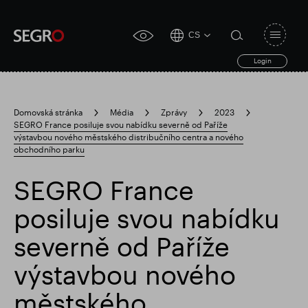
CS
Open
click
navigat
search
Login
for
toggle
form
accessibility
tool
Domovská stránka
Média
Zprávy
2023
SEGRO France posiluje svou nabídku severně od Paříže
Search
výstavbou nového městského distribučního centra a nového
Clea
Průhledná
for
obchodního parku
Submit
sub
search
Populární vyhledávání
SEGRO France
posiluje svou nabídku
Zodpovědné SEGRO
severně od Paříže
výstavbou nového
Slough obchodní nemovitost
městského