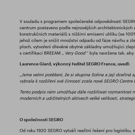
V souladu s programem společenské odpovědnosti SEGRO 
centrum postaveno podle nejnovějších architektonických 
konstrukčních materiálů s nižšími emisemi uhlíku (se 100
jehož cílem je snížit množství odpadu od fáze návrhu a z
ploch, vytvoření dřevěné obytné základny umožňující zlepše
s certifikací BREEAM „
Very
Good
“ byla navržena tak, aby 
Laurence Giard, výkonný ředitel SEGRO France, uvedl:
„Jsme velmi potěšeni, že si skupina Solina a její dceřiná 
vybrala k rozšíření své činnosti zcela nové SEGRO Centre 
Tento podpis nám umožňuje dále rozšiřovat rozmanitost naš
moderních a udržitelných aktivech velké velikosti, strateg
O společnosti SEGRO
Od roku 1920 SEGRO vytváří realitní řešení pro logistiku,