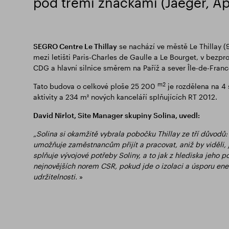
pod třemi značkami (Jaeger, Apo
SEGRO Centre Le Thillay
se nachází ve městě Le Thillay (9
mezi letišti Paris-Charles de Gaulle a Le Bourget, v bezpro
CDG a hlavní silnice směrem na Paříž a sever Île-de-Franc
m2
Tato budova o celkové ploše 25 200
je rozdělena na 4 
aktivity a 234 m² nových kanceláří splňujících RT 2012.
David Nirlot, Site Manager skupiny Solina, uvedl:
„Solina si okamžitě vybrala pobočku Thillay ze tří důvodů
umožňuje zaměstnancům přijít a pracovat, aniž by viděli, j
splňuje vývojové potřeby Soliny, a to jak z hlediska jeho
nejnovějších norem CSR, pokud jde o izolaci a úsporu ener
udržitelnosti.
»