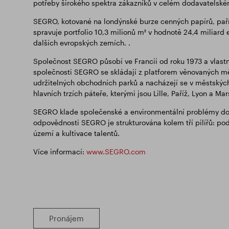
potřeby širokého spektra zákazníků v celém dodavatelském 
SEGRO, kotované na londýnské burze cenných papírů, paří
spravuje portfolio 10,3 milionů m² v hodnotě 24,4 miliard e
dalších evropských zemích. .
Společnost SEGRO působí ve Francii od roku 1973 a vlastní, 
společnosti SEGRO se skládají z platforem věnovaných měs
udržitelných obchodních parků a nacházejí se v městských
hlavních trzích páteře, kterými jsou Lille, Paříž, Lyon a Mars
SEGRO klade společenské a environmentální problémy do st
odpovědnosti SEGRO je strukturována kolem tří pilířů: pod
území a kultivace talentů.
Více informací:
www.SEGRO.com
Pronájem