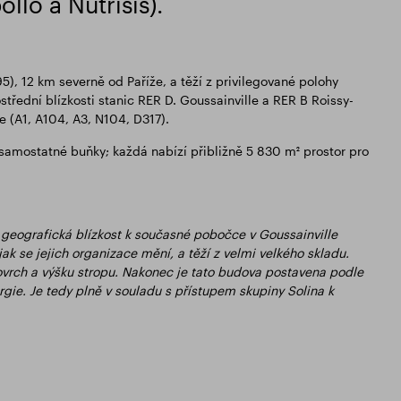
llo a Nutrisis).
5), 12 km severně od Paříže, a těží z privilegované polohy
střední blízkosti stanic RER D. Goussainville a RER B Roissy-
e (A1, A104, A3, N104, D317).
samostatné buňky; každá nabízí přibližně 5 830 m² prostor pro
: geografická blízkost k současné pobočce v Goussainville
ak se jejich organizace mění, a těží z velmi velkého skladu.
 povrch a výšku stropu. Nakonec je tato budova postavena podle
gie. Je tedy plně v souladu s přístupem skupiny Solina k