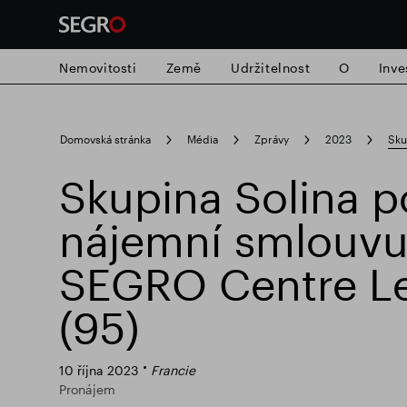
Nemovitosti
Země
Udržitelnost
O
Inve
Search
Domovská stránka
Média
Zprávy
2023
Sku
for
Submit
Skupina Solina p
Populární vyhledávání
search
nájemní smlouvu
Zodpovědné SEGRO
Slough obchodn
SEGRO Centre Le 
(95)
10 října 2023
Francie
Pronájem