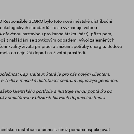
Responsible SEGRO bylo toto nové městské distribuční
a ekologických standardů. To se vyznačuje volbou
% dřevěnou nástavbou pro kancelářskou část), přístupem,
lepšit nakládání se zbytkovým odpadem, vývoj zalesněných
ní kvality života při práci a snížení spotřeby energie. Budova
měla co nejnižší dopad na životní prostředí.
společnost Cap Traiteur, která je pro nás novým klientem,
Le Thillay, městské distribuční centrum nejnovější generace.
eho klientského portfolia a ilustruje silnou poptávku po
icky umístěných v blízkosti hlavních dopravních tras. »
 městskou distribuci a činnost, čímž pomáhá uspokojovat