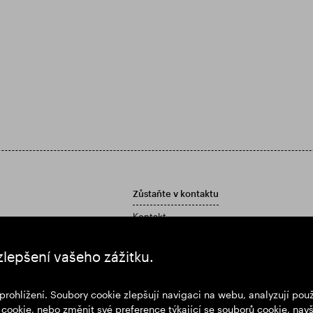
Zůstaňte v kontaktu
Kontakt
Zásady péče o zákazníky
í zprávu a účetní závěrku
zlepšení vašeho zážitku.
prohlížení. Soubory cookie zlepšují navigaci na webu, analyzují po
cookie, nebo změnit své preference týkající se souborů cookie, navš