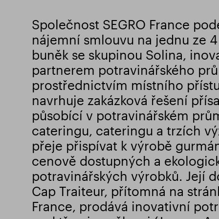
Společnost SEGRO France pode
nájemní smlouvu na jednu ze 
buněk se skupinou Solina, inov
partnerem potravinářského pr
prostřednictvím místního přístu
navrhuje zakázková řešení přísa
působící v potravinářském průmy
cateringu, cateringu a trzích vý
přeje přispívat k výrobě gurmá
cenově dostupných a ekologic
potravinářských výrobků. Její 
Cap Traiteur, přítomná na str
France, prodává inovativní pot