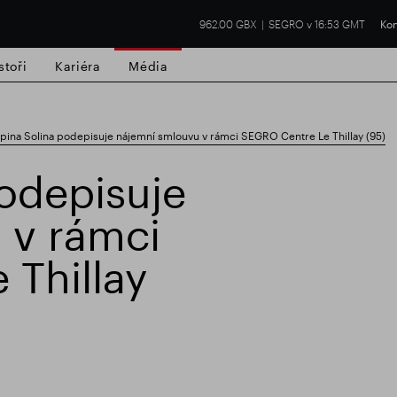
962.00 GBX
SEGRO v 16:53 GMT
Kon
stoři
Kariéra
Média
pina Solina podepisuje nájemní smlouvu v rámci SEGRO Centre Le Thillay (95)
odepisuje
 v rámci
í nemovitost
Finanční výsledky
Aktual
Thillay