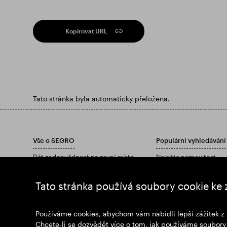
Kopírovat URL
Tato stránka byla automaticky přeložena.
Vše o SEGRO
Populární vyhledávání
Dát zodpovědnost na první místo
Najděte nemovitost
investoři
Najděte nemovitost
Postřehy
Stáhněte si naši výročn
Tato stránka používá soubory cookie ke 
Zprávy
Připoj se k nám
Používáme cookies, abychom vám nabídli lepší zážitek z 
Chcete-li se dozvědět více o tom, jak používáme soubory 