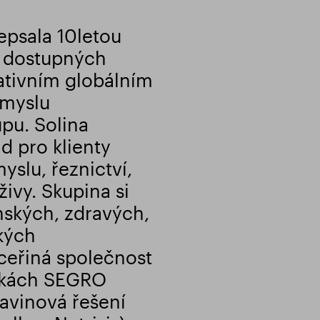
psala 10letou
4 dostupných
ativním globálním
ůmyslu
pu. Solina
d pro klienty
slu, řeznictví,
živy. Skupina si
nských, zdravých,
kých
dceřiná společnost
ánkách SEGRO
ravinová řešení