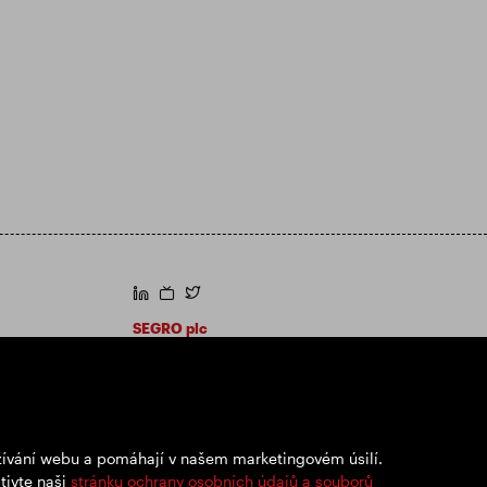
https://www.linkedin.com/
https://www.youtube.com/
https://twitter.com/segroplc
SEGRO plc
Sídlo: 1 New Burlington Place, Londýn W1S
2HR
Registrační číslo Spojeného království
167591
Místo registrace: Anglie a Wales
užívání webu a pomáhají v našem marketingovém úsilí.
tivte naši
stránku ochrany osobních údajů a souborů