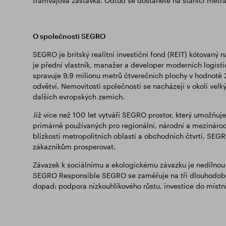
tramvajová zastávka. Odtud se dostanete na stanici metra
O společnosti SEGRO
SEGRO je britský realitní investiční fond (REIT) kótovaný
je přední vlastník, manažer a developer moderních logist
spravuje 9,9 milionu metrů čtverečních plochy v hodnotě 
odvětví. Nemovitosti společnosti se nacházejí v okolí velk
dalších evropských zemích.
Již více než 100 let vytváří SEGRO prostor, který umožň
primárně používaných pro regionální, národní a mezinárod
blízkosti metropolitních oblastí a obchodních čtvrtí, SEG
zákazníkům prosperovat.
Závazek k sociálnímu a ekologickému závazku je nedílnou
SEGRO Responsible SEGRO se zaměřuje na tři dlouhodobé pr
dopad: podpora nízkouhlíkového růstu, investice do místní