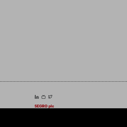
https://www.linkedin.com/
https://www.youtube.com/
https://twitter.com/segroplc
SEGRO plc
Sídlo: 1 New Burlington Place, Londýn W1S
2HR
Registrační číslo Spojeného království