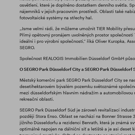
osvětlení, které je doplněno dostatkem denního světla. S
nájemníků v jejich pracovním prostředí. Oblasti také nabíz
fotovoltaické systémy na střechy hal.
„Jsme velmi rádi, že můžeme umožnit TIER Mobility přesun
Přímý opětovný pronájem uvolněných prostor společnosti TOT
ideální i pro výrobní společnosti,“ říká Oliver Kuropka, As
SEGRO.
Společnost REALOGIS Immobilien Düsseldorf GmbH působi
O SEGRO Park Düsseldorf City a SEGRO Park Düsseldorf 
Městský komerční park SEGRO Park Düsseldorf City se nach
desetihektarovém bývalém pozemku světoznámé společnost
mezi düsseldorfským hlavním nádražím a automobilovou m
rekreační oblasti.
SEGRO Park Düsseldorf Süd je zároveň revitalizací industr
později Stora Enso. Oblast se nachází na Bonner Strasse 3
jižního Düsseldorfu a rezidencí Benrath, která je známá
optimálně napojen na dálniční síť a letiště a je asi deset