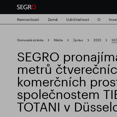
Nemovitosti
Země
Udržitelnost
O
Inve
Search
Domovská stránka
Média
Zprávy
2023
SEG
for
Submit
SEGRO pronajím
Populární vyhledávání
search
metrů čtvereční
Zodpovědné SEGRO
Slough obchodn
komerčních pros
společnostem TI
TOTANI v Düssel