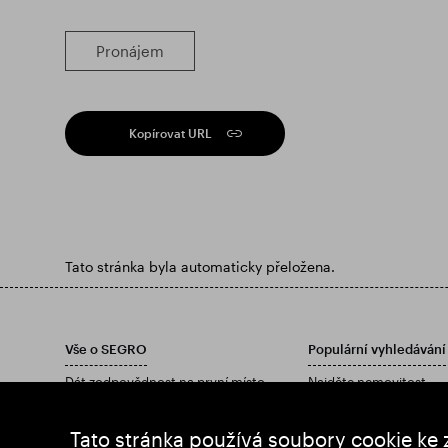
Pronájem
Kopírovat URL
Tato stránka byla automaticky přeložena.
Vše o SEGRO
Populární vyhledávání
Dát zodpovědnost na první místo
Najděte nemovitost
investoři
Najděte nemovitost
Postřehy
Stáhněte si naši výročn
Tato stránka používá soubory cookie ke 