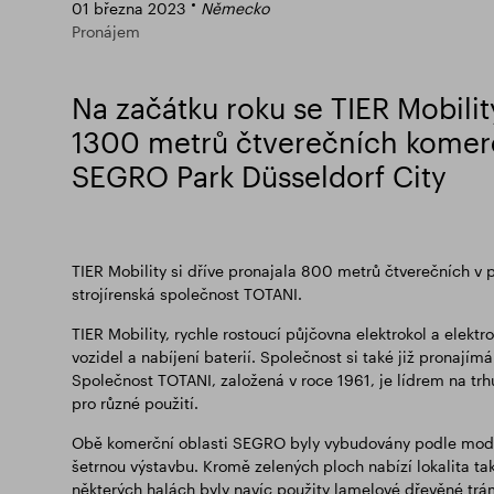
01 března 2023
Německo
Pronájem
Na začátku roku se TIER Mobili
1300 metrů čtverečních komerč
SEGRO Park Düsseldorf City
TIER Mobility si dříve pronajala 800 metrů čtverečních v
strojírenská společnost TOTANI.
TIER Mobility, rychle rostoucí půjčovna elektrokol a elekt
vozidel a nabíjení baterií. Společnost si také již pronaj
Společnost TOTANI, založená v roce 1961, je lídrem na trhu 
pro různé použití.
Obě komerční oblasti SEGRO byly vybudovány podle moder
šetrnou výstavbu. Kromě zelených ploch nabízí lokalita tak
některých halách byly navíc použity lamelové dřevěné trá