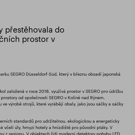
ty přestěhovala do
ních prostor v
 parku SEGRO Düsseldorf-Süd, který v březnu obsadí japonská
rokol založená v roce 2018, využívá prostor v SEGRO pro údržbu
ímá prostory od společnosti SEGRO v Kolíně nad Rýnem.
ve výrobě strojů, které vyrábějí obaly, jako jsou sáčky a sáčky
ních standardů pro udržitelnou, ekologickou a energeticky
é včelí úly, hmyzí hotely a hnízdiště pro původní ptáky. V
my z regionu. V objektech řídí moderní detektory pohybu LED