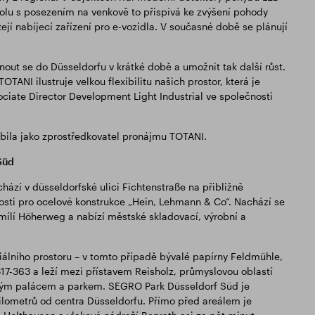
polu s posezením na venkově to přispívá ke zvýšení pohody
ejí nabíjecí zařízení pro e-vozidla. V současné době se plánují
out se do Düsseldorfu v krátké době a umožnit tak další růst.
ANI ilustruje velkou flexibilitu našich prostor, která je
sociate Director Development Light Industrial ve společnosti
la jako zprostředkovatel pronájmu TOTANI.
Süd
ází v düsseldorfské ulici Fichtenstraße na přibližně
i pro ocelové konstrukce „Hein, Lehmann & Co“. Nachází se
ílí Höherweg a nabízí městské skladovací, výrobní a
iálního prostoru – v tomto případě bývalé papírny Feldmühle,
17-363 a leží mezi přístavem Reisholz, průmyslovou oblastí
 svým palácem a parkem. SEGRO Park Düsseldorf Süd je
 kilometrů od centra Düsseldorfu. Přímo před areálem je