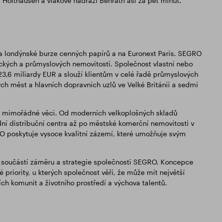
 Holthausen a vlakové nádraží Benrath asi za pět minut.
 na londýnské burze cenných papírů a na Euronext Paris. SEGRO
ických a průmyslových nemovitostí. Společnost vlastní nebo
23,6 miliardy EUR a slouží klientům v celé řadě průmyslových
ých měst a hlavních dopravních uzlů ve Velké Británii a sedmi
uje mimořádné věci. Od moderních velkoplošných skladů
ní distribuční centra až po městské komerční nemovitosti v
RO poskytuje vysoce kvalitní zázemí, které umožňuje svým
 součástí záměru a strategie společnosti SEGRO. Koncepce
iority, u kterých společnost věří, že může mít největší
ch komunit a životního prostředí a výchova talentů.