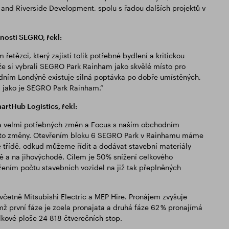
and Riverside Development, spolu s řadou dalších projektů v
nosti SEGRO, řekl:
řetězci, který zajistí tolik potřebné bydlení a kritickou
, že si vybrali SEGRO Park Rainham jako skvělé místo pro
chodním Londýně existuje silná poptávka po dobře umístěných,
, jako je SEGRO Park Rainham.“
artHub Logistics, řekl:
a velmi potřebných změn a Focus s naším obchodním
této změny. Otevřením bloku 6 SEGRO Park v Rainhamu máme
vé třídě, odkud můžeme řídit a dodávat stavební materiály
ně a na jihovýchodě. Cílem je 50% snížení celkového
ním počtu stavebních vozidel na již tak přeplněných
včetně Mitsubishi Electric a MEP Hire. Pronájem zvyšuje
 první fáze je zcela pronajata a druhá fáze 62 % pronajímá
elkové ploše 24 818 čtverečních stop.