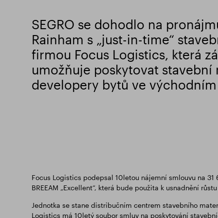
SEGRO se dohodlo na pronájm
Rainham s „just-in-time“ staveb
firmou Focus Logistics, která z
umožňuje poskytovat stavební 
developery bytů ve východním
Focus Logistics podepsal 10letou nájemní smlouvu na 31 6
BREEAM „Excellent“, která bude použita k usnadnění růstu o
Jednotka se stane distribučním centrem stavebního materi
Logistics má 10letý soubor smluv na poskytování staveb