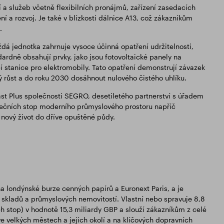
 a služeb včetně flexibilních pronájmů, zařízení zasedacích
ní a rozvoj. Je také v blízkosti dálnice A13, což zákazníkům
.
á jednotka zahrnuje vysoce účinná opatření udržitelnosti,
ardně obsahují prvky, jako jsou fotovoltaické panely na
í stanice pro elektromobily. Tato opatření demonstrují závazek
růst a do roku 2030 dosáhnout nulového čistého uhlíku.
t Plus společnosti SEGRO, desetiletého partnerství s úřadem
erečních stop moderního průmyslového prostoru napříč
ový život do dříve opuštěné půdy.
 na londýnské burze cenných papírů a Euronext Paris, a je
kladů a průmyslových nemovitostí. Vlastní nebo spravuje 8,8
h stop) v hodnotě 15,3 miliardy GBP a slouží zákazníkům z celé
ve velkých městech a jejich okolí a na klíčových dopravních