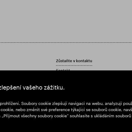
Zůstaňte v kontaktu
Kontakt
Zásady péče o zákazníky
í zprávu a účetní závěrku
zlepšení vašeho zážitku.
prohlížení. Soubory cookie zlepšují navigaci na webu, analyzují po
cookie, nebo změnit své preference týkající se souborů cookie, navš
na „Přijmout všechny soubory cookie“ souhlasíte s ukládáním souborů
i
Zásady ochrany osobních údajů
Zásady používání souborů cookie