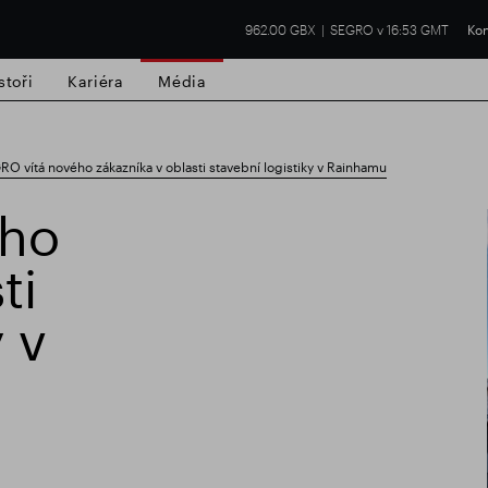
962.00 GBX
SEGRO v 16:53 GMT
Kon
stoři
Kariéra
Média
O vítá nového zákazníka v oblasti stavební logistiky v Rainhamu
ého
ti
í nemovitost
Finanční výsledky
Aktual
 v