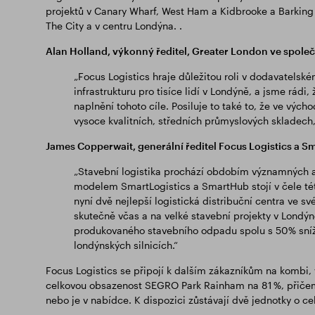
projektů v Canary Wharf, West Ham a Kidbrooke a Barking 
The City a v centru Londýna. .
Alan Holland, výkonný ředitel, Greater London ve společ
„Focus Logistics hraje důležitou roli v dodavatelském 
infrastrukturu pro tisíce lidí v Londýně, a jsme rádi
naplnění tohoto cíle. Posiluje to také to, že ve vý
vysoce kvalitních, středních průmyslových skladech
James Copperwait, generální ředitel Focus Logistics a Sm
„Stavební logistika prochází obdobím významných 
modelem SmartLogistics a SmartHub stojí v čele 
nyní dvě nejlepší logistická distribuční centra ve s
skutečně včas a na velké stavební projekty v Londý
produkovaného stavebního odpadu spolu s 50% sníže
londýnských silnicích.“
Focus Logistics se připojí k dalším zákazníkům na kombi, 
celkovou obsazenost SEGRO Park Rainham na 81 %, přičemž
nebo je v nabídce. K dispozici zůstávají dvě jednotky o c