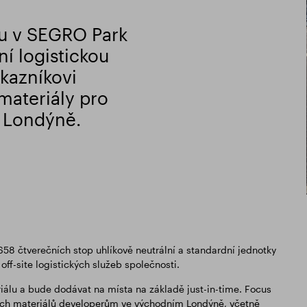
u v SEGRO Park
ní logistickou
ákazníkovi
materiály pro
 Londýně.
58 čtverečních stop uhlíkově neutrální a standardní jednotky
ff-site logistických služeb společnosti.
álu a bude dodávat na místa na základě just-in-time. Focus
ních materiálů developerům ve východním Londýně, včetně