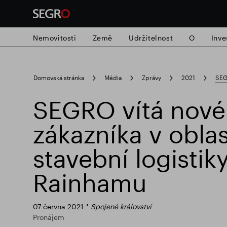
Nemovitosti
Země
Udržitelnost
O
Inve
Search
Domovská stránka
Média
Zprávy
2021
SEGR
for
Submit
SEGRO vítá nov
Populární vyhledávání
search
zákazníka v oblas
Zodpovědné SEGRO
Slough obchodn
stavební logistiky
Rainhamu
07 června 2021
Spojené království
Pronájem