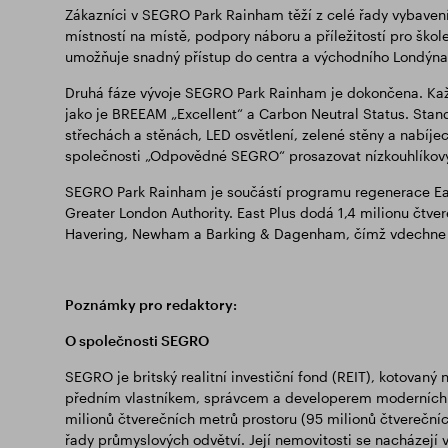
Zákazníci v SEGRO Park Rainham těží z celé řady vybavení
místností na místě, podpory náboru a příležitostí pro škole
umožňuje snadný přístup do centra a východního Londýna
Druhá fáze vývoje SEGRO Park Rainham je dokončena. Každ
jako je BREEAM „Excellent“ a Carbon Neutral Status. Stand
střechách a stěnách, LED osvětlení, zelené stěny a nabíjec
společnosti „Odpovědné SEGRO“ prosazovat nízkouhlíkový 
SEGRO Park Rainham je součástí programu regenerace Eas
Greater London Authority. East Plus dodá 1,4 milionu čtv
Havering, Newham a Barking & Dagenham, čímž vdechne n
Poznámky pro redaktory:
O společnosti SEGRO
SEGRO je britský realitní investiční fond (REIT), kotovaný
předním vlastníkem, správcem a developerem moderních s
milionů čtverečních metrů prostoru (95 milionů čtverečníc
řady průmyslových odvětví. Její nemovitosti se nacházejí 