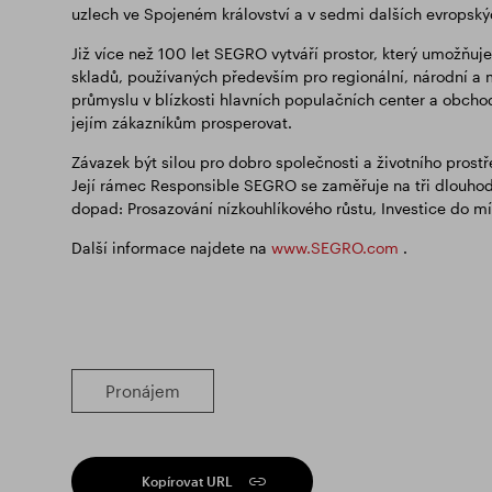
uzlech ve Spojeném království a v sedmi dalších evropsk
Již více než 100 let SEGRO vytváří prostor, který umožňu
skladů, používaných především pro regionální, národní a 
průmyslu v blízkosti hlavních populačních center a obchodn
jejím zákazníkům prosperovat.
Závazek být silou pro dobro společnosti a životního prost
Její rámec Responsible SEGRO se zaměřuje na tři dlouhodob
dopad: Prosazování nízkouhlíkového růstu, Investice do mí
Další informace najdete na
www.SEGRO.com
.
Pronájem
Kopírovat URL