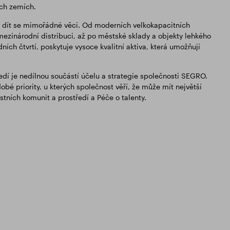
ých zemích.
je dít se mimořádné věci. Od moderních velkokapacitních
mezinárodní distribuci, až po městské sklady a objekty lehkého
ích čtvrtí, poskytuje vysoce kvalitní aktiva, která umožňují
ředí je nedílnou součástí účelu a strategie společnosti SEGRO.
é priority, u kterých společnost věří, že může mít největší
stních komunit a prostředí a Péče o talenty.