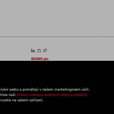
https://www.linkedin.com/
https://www.youtube.com/
https://twitter.com/segroplc
SEGRO plc
Sídlo: 1 New Burlington Place, Londýn W1S
2HR
Registrační číslo Spojeného království
167591
Místo registrace: Anglie a Wales
užívání webu a pomáhají v našem marketingovém úsilí.
tivte naši
stránku ochrany osobních údajů a souborů
 cookie na vašem zařízení.