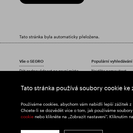
Tato stránka byla automaticky přeložena.
Vše o SEGRO
Populární vyhledávání
Dát zodpovědnost na první místo
Najděte nemovitost
investoři
Najděte nemovitost
Postřehy
Stáhněte si naši výročn
Tato stránka používá soubory cookie ke 
Zprávy
Připoj se k nám
Používáme cookies, abychom vám nabídli lepší zážitek z 
Chcete-li se dozvědět více o tom, jak používáme soubory 
cookie
nebo klikněte na „Zobrazit nastavení“. Kliknutím 
© SEGRO 2022
Zřeknutí se odpovědnost