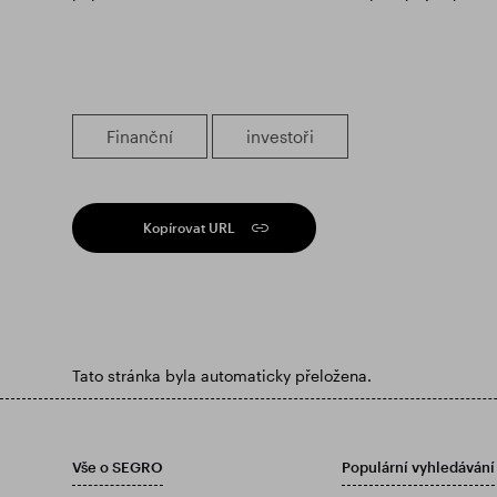
Finanční
investoři
Kopírovat URL
Tato stránka byla automaticky přeložena.
Vše o SEGRO
Populární vyhledávání