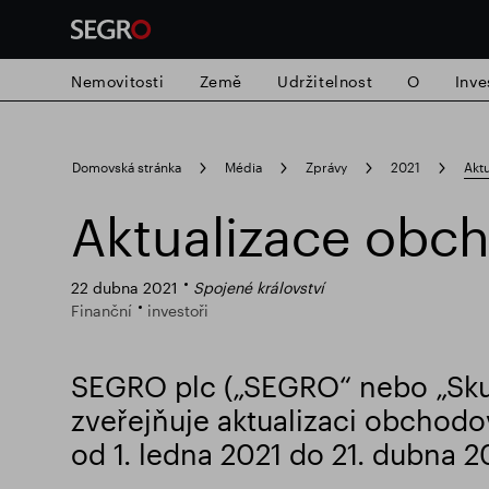
Nemovitosti
Země
Udržitelnost
O
Inve
Search
Domovská stránka
Média
Zprávy
2021
Aktu
for
Submit
Aktualizace obc
Populární vyhledávání
search
22 dubna 2021
Spojené království
Zodpovědné SEGRO
Slough obchodn
Finanční
investoři
SEGRO plc („SEGRO“ nebo „Sku
zveřejňuje aktualizaci obchodo
od 1. ledna 2021 do 21. dubna 2