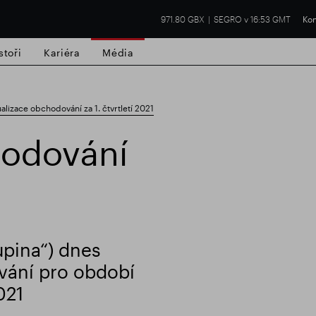
971.80 GBX
SEGRO v 16:53 GMT
Kon
stoři
Kariéra
Média
alizace obchodování za 1. čtvrtletí 2021
hodování
í nemovitost
Finanční výsledky
Aktual
pina“) dnes
vání pro období
021