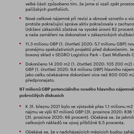
velké části způsobeno tím, že jsme si vzali zpět prost
pařížských portfoliích.
Nové celkové nájemné při revizi a obnově vzrostlo o 
protože pokračující správa aktiv pokračovala v zachycov
Udržení zákazníků zůstává na vysoké úrovni 82 procent, 
a naše zaměření na dokonalost v zákaznických službác
11,3 milionu GBP (1. čtvrtletí 2020: 5,7 milionu GBP
pronájmu spekulativních projektů před dokončením. Jedn
boxový sklad v SEGRO Logistics Park – East Midlands G
Dokončeno 14 200 m2 (1. čtvrtletí 2020: 105 200 m2) n
GBP (1. čtvrtletí 2020: 9,4 milionu GBP) hlavního náj
jako celku očekáváme dokončení více než 800 000 m2 
předpronajato.
87 milionů GBP potenciálního nového hlavního nájemnéh
pokročilých diskusích
K 31. březnu 2021 bylo ve výstavbě přes 1,1 milionu 
nájmu ve výši 67 milionů GBP (31. prosince 2020: 838 
(31. prosince 2020: 66 procent). Očekává se, že jakmi
celkových nákladů na vývoj přibližně 6,5 procenta.
Očekává se, že v nadcházejících měsících budou zaháje