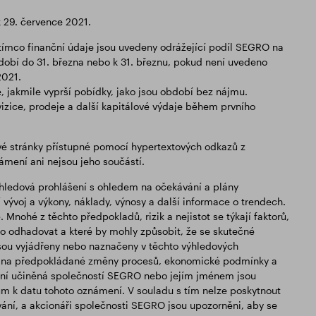
k 29. července 2021.
tímco finanční údaje jsou uvedeny odrážející podíl SEGRO na
dobí do 31. března nebo k 31. březnu, pokud není uvedeno
2021.
 jakmile vyprší pobídky, jako jsou období bez nájmu.
izice, prodeje a další kapitálové výdaje během prvního
é stránky přístupné pomocí hypertextových odkazů z
mení ani nejsou jeho součástí.
hledová prohlášení s ohledem na očekávání a plány
vývoj a výkony, náklady, výnosy a další informace o trendech.
 Mnohé z těchto předpokladů, rizik a nejistot se týkají faktorů,
 odhadovat a které by mohly způsobit, že se skutečné
 jsou vyjádřeny nebo naznačeny v těchto výhledových
em na předpokládané změny procesů, ekonomické podmínky a
šení učiněná společností SEGRO nebo jejím jménem jsou
ům k datu tohoto oznámení. V souladu s tím nelze poskytnout
vání, a akcionáři společnosti SEGRO jsou upozorněni, aby se