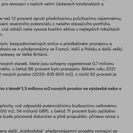
or pro renovaci v našich velmi žádaných londýnských a
více než 12 procent oproti předchozímu průchozímu nájemnému,
ání reverzního potenciálu z našeho stávajícího portfolia.
což odráží naše vysoce kvalitní aktiva v nejlepších lokalitách
h.
) nových, bezpodmínečných smluv o předběžném pronájmu a
alo se o předpronájmy ve Francii, Itálii a Polsku a další velký
ateway ve Velké Británii.
ových staveb, které jsou schopny vygenerovat 0,7 milionu
emného, z čehož 86 procent bylo pronajato. Během roku 2021
nových prostor (2020: 835 900 m2), z nichž 82 procent je
o z téměř 1,3 milionu m2 nových prostor ve výstavbě nebo v
m2 plochy, což odpovídá potenciálnímu budoucímu celkovému
100 m2, 54 milionů GBP), z čehož 71 procent bylo zajištěno
le bude plynovod dokončen a plně propuštěn, přinese výnos z
ny další „krátkodobé“ předpronájemní projekty rovnající se