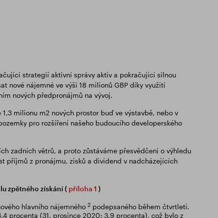
jící strategií aktivní správy aktiv a pokračující silnou
 nové nájemné ve výši 18 milionů GBP díky využití
těním nových předpronájmů na vývoj.
e 1,3 milionu m2 nových prostor buď ve výstavbě, nebo v
ší pozemky pro rozšíření našeho budoucího developerského
ních zadních větrů, a proto zůstáváme přesvědčeni o výhledu
růst příjmů z pronájmu, zisků a dividend v nadcházejících
lu zpětného získání (
příloha 1
)
2
) nového hlavního nájemného
podepsaného během čtvrtletí.
4 procenta (31. prosince 2020: 3,9 procenta), což bylo z