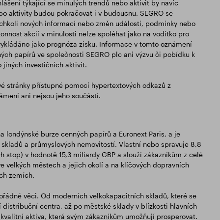
lášení týkající se minulých trendů nebo aktivit by navíc
ebo aktivity budou pokračovat i v budoucnu. SEGRO se
kýchkoli nových informací nebo změn události, podmínky nebo
konnost akcií v minulosti nelze spoléhat jako na vodítko pro
vykládáno jako prognóza zisku. Informace v tomto oznámení
ých papírů ve společnosti SEGRO plc ani výzvu či pobídku k
iných investičních aktivit.
é stránky přístupné pomocí hypertextových odkazů z
mení ani nejsou jeho součástí.
 na londýnské burze cenných papírů a Euronext Paris, a je
kladů a průmyslových nemovitostí. Vlastní nebo spravuje 8,8
h stop) v hodnotě 15,3 miliardy GBP a slouží zákazníkům z celé
ve velkých městech a jejich okolí a na klíčových dopravních
ých zemích.
mořádné věci. Od moderních velkokapacitních skladů, které se
distribuční centra, až po městské sklady v blízkosti hlavních
kvalitní aktiva, která svým zákazníkům umožňují prosperovat.