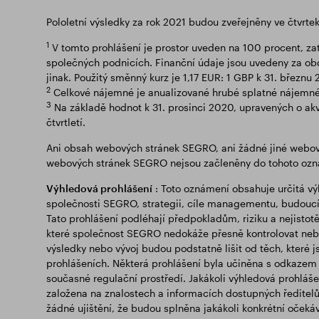
Pololetní výsledky za rok 2021 budou zveřejněny ve čtvrte
1
V tomto prohlášení je prostor uveden na 100 procent, za
společných podnicích. Finanční údaje jsou uvedeny za ob
jinak. Použitý směnný kurz je 1,17 EUR: 1 GBP k 31. březnu 
2
Celkové nájemné je anualizované hrubé splatné nájemné,
3
Na základě hodnot k 31. prosinci 2020, upravených o akv
čtvrtletí.
Ani obsah webových stránek SEGRO, ani žádné jiné webov
webových stránek SEGRO nejsou začleněny do tohoto ozná
Výhledová prohlášení
: Toto oznámení obsahuje určitá vý
společnosti SEGRO, strategii, cíle managementu, budoucí 
Tato prohlášení podléhají předpokladům, riziku a nejistotě.
které společnost SEGRO nedokáže přesně kontrolovat nebo
výsledky nebo vývoj budou podstatně lišit od těch, které
prohlášeních. Některá prohlášení byla učiněna s odkaz
současné regulační prostředí. Jakákoli výhledová prohlá
založena na znalostech a informacích dostupných ředitel
žádné ujištění, že budou splněna jakákoli konkrétní očeká