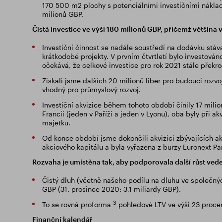
170 500 m2 plochy s potenciálními investičními nákla
milionů GBP.
Čistá investice ve výši 180 milionů GBP, přičemž většina
Investiční činnost se nadále soustředí na dodávku stáv
krátkodobé projekty. V prvním čtvrtletí bylo investován
očekává, že celkové investice pro rok 2021 stále překr
Získali jsme dalších 20 milionů liber pro budoucí rozvo
vhodný pro průmyslový rozvoj.
Investiční akvizice během tohoto období činily 17 mili
Francii (jeden v Paříži a jeden v Lyonu), oba byly při 
majetku.
Od konce období jsme dokončili akvizici zbývajících ak
akciového kapitálu a byla vyřazena z burzy Euronext Par
Rozvaha je umístěna tak, aby podporovala další růst ve
Čistý dluh (včetně našeho podílu na dluhu ve společnýc
GBP (31. prosince 2020: 3,1 miliardy GBP).
3
To se rovná proforma
pohledové LTV ve výši 23 procen
Finanční kalendář