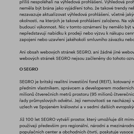
příliš nespoléhali na výhledová prohlášení. Výhledová proh
neměla být brána jako vyjádření toho, že takové trendy n
nezavazuje aktualizovat výhledová prohlášení, včetně ja
okolnosti, na kterých je takové prohlášení založeno. Na vý
budoucí výkonnost. Nic v tomto oznámení by nemělo být 
nepředstavují nabídku k prodeji nebo výzvu k nákupu cenn
zapojení nebo uzavření jakéhokoli smluvního závazku nebo j
Ani obsah webových stránek SEGRO, ani žádné jiné webov
webových stránek SEGRO nejsou začleněny do tohoto ozná
O SEGRO
SEGRO je britský realitní investiční fond (REIT), kotovaný
předním vlastníkem, správcem a developerem moderních s
milionů čtverečních metrů prostoru (95 milionů čtverečníc
řady průmyslových odvětví. Její nemovitosti se nacházejí 
uzlech ve Spojeném království a v sedmi dalších evropsk
Již 100 let SEGRO vytváří prostor, který umožňuje dít mi
používají především pro regionální, národní a mezinárodní 
populačních center a obchodních čtvrtí, poskytuje vysoce 