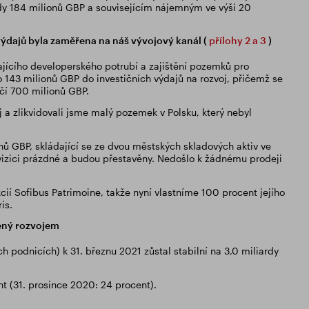
dy 184 milionů GBP a souvisejícím nájemným ve výši 20
 výdajů byla zaměřena na náš vývojový kanál (
přílohy 2 a 3
)
ajícího developerského potrubí a zajištění pozemků pro
o 143 milionů GBP do investičních výdajů na rozvoj, přičemž se
očí 700 milionů GBP.
j a zlikvidovali jsme malý pozemek v Polsku, který nebyl
onů GBP, skládající se ze dvou městských skladových aktiv ve
akvizici prázdné a budou přestavěny. Nedošlo k žádnému prodeji
cií Sofibus Patrimoine, takže nyní vlastníme 100 procent jejího
is.
dený rozvojem
h podnicích) k 31. březnu 2021 zůstal stabilní na 3,0 miliardy
t (31. prosince 2020: 24 procent).