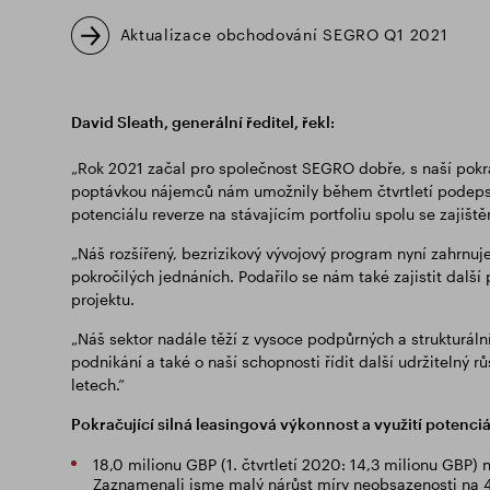
Aktualizace obchodování SEGRO Q1 2021
David Sleath, generální ředitel, řekl:
„Rok 2021 začal pro společnost SEGRO dobře, s naší pokraču
poptávkou nájemců nám umožnily během čtvrtletí podepsat
potenciálu reverze na stávajícím portfoliu spolu se zajiš
„Náš rozšířený, bezrizikový vývojový program nyní zahrnuj
pokročilých jednáních. Podařilo se nám také zajistit dal
projektu.
„Náš sektor nadále těží z vysoce podpůrných a strukturál
podnikání a také o naší schopnosti řídit další udržitelný 
letech.“
Pokračující silná leasingová výkonnost a využití potenciá
18,0 milionu GBP (1. čtvrtletí 2020: 14,3 milionu GBP
Zaznamenali jsme malý nárůst míry neobsazenosti na 4,