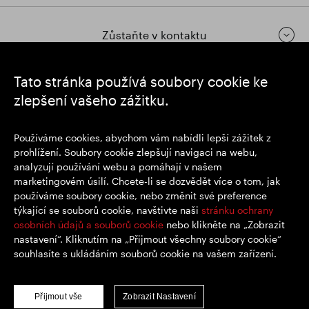
Zůstaňte v kontaktu
Tato stránka používá soubory cookie ke
https://www.linkedin.com/
https://www.youtube.com/
https://twitter.com/segrop
zlepšení vašeho zážitku.
SEGRO plc
Používáme cookies, abychom vám nabídli lepší zážitek z
Sídlo: 1 New Burlington Place, Londýn W1S 2HR
prohlížení. Soubory cookie zlepšují navigaci na webu,
Registrační číslo Spojeného království 167591
analyzují používání webu a pomáhají v našem
Místo registrace: Anglie a Wales
marketingovém úsilí. Chcete-li se dozvědět více o tom, jak
používáme soubory cookie, nebo změnit své preference
týkající se souborů cookie, navštivte naši
stránku ochrany
© SEGRO 2022
osobních údajů a souborů cookie
nebo klikněte na „Zobrazit
nastavení“. Kliknutím na „Přijmout všechny soubory cookie“
Zřeknutí se odpovědnosti
souhlasíte s ukládáním souborů cookie na vašem zařízení.
Zásady ochrany osobních údajů
Zásady používání souborů cookie
Přijmout vše
Zobrazit Nastavení