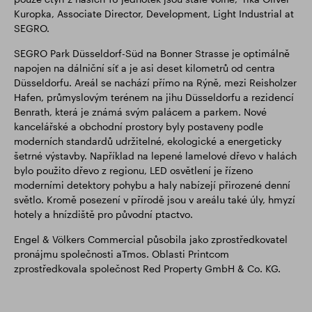
Kuropka, Associate Director, Development, Light Industrial at
SEGRO.
SEGRO Park Düsseldorf-Süd na Bonner Strasse je optimálně
napojen na dálniční síť a je asi deset kilometrů od centra
Düsseldorfu. Areál se nachází přímo na Rýně, mezi Reisholzer
Hafen, průmyslovým terénem na jihu Düsseldorfu a rezidencí
Benrath, která je známá svým palácem a parkem. Nové
kancelářské a obchodní prostory byly postaveny podle
moderních standardů udržitelné, ekologické a energeticky
šetrné výstavby. Například na lepené lamelové dřevo v halách
bylo použito dřevo z regionu, LED osvětlení je řízeno
moderními detektory pohybu a haly nabízejí přirozené denní
světlo. Kromě posezení v přírodě jsou v areálu také úly, hmyzí
hotely a hnízdiště pro původní ptactvo.
Engel & Völkers Commercial působila jako zprostředkovatel
pronájmu společnosti aTmos. Oblasti Printcom
zprostředkovala společnost Red Property GmbH & Co. KG.