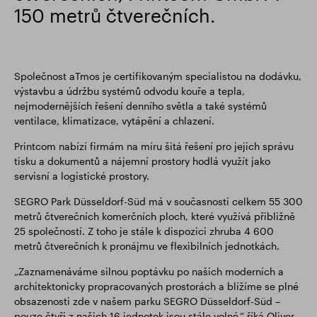
150 metrů čtverečních.
Společnost aTmos je certifikovaným specialistou na dodávku,
výstavbu a údržbu systémů odvodu kouře a tepla,
nejmodernějších řešení denního světla a také systémů
ventilace, klimatizace, vytápění a chlazení.
Printcom nabízí firmám na míru šitá řešení pro jejich správu
tisku a dokumentů a nájemní prostory hodlá využít jako
servisní a logistické prostory.
SEGRO Park Düsseldorf-Süd má v současnosti celkem 55 300
metrů čtverečních komerčních ploch, které využívá přibližně
25 společností. Z toho je stále k dispozici zhruba 4 600
metrů čtverečních k pronájmu ve flexibilních jednotkách.
„Zaznamenáváme silnou poptávku po našich moderních a
architektonicky propracovaných prostorách a blížíme se plné
obsazenosti zde v našem parku SEGRO Düsseldorf-Süd –
pouze čtyři z našich 16 jednotek jsou stále volné,“ říká Oliver