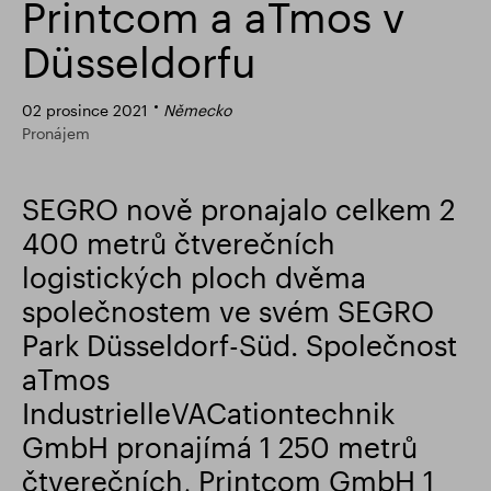
Printcom a aTmos v
Finanční výsledky
Aktualizace obchodování
Düsseldorfu
02 prosince 2021
Německo
Chytrý park
Pronájem
SEGRO nově pronajalo celkem 2
400 metrů čtverečních
logistických ploch dvěma
společnostem ve svém SEGRO
Park Düsseldorf-Süd. Společnost
aTmos
IndustrielleVACationtechnik
GmbH pronajímá 1 250 metrů
čtverečních, Printcom GmbH 1