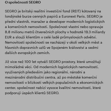
O společnosti SEGRO
SEGRO je britský realitní investiční fond (REIT) kótovaný na
londýnské burze cenných papírů a Euronext Paris. SEGRO je
přední vlastník, manažer a developer moderních logistických
a komerčních nemovitostí. Společnost vlastní nebo spravuje
8,8 milionu metrů čtverečních plochy v hodnotě 19,3 miliardy
EUR a slouží klientům v celé řadě průmyslových odvětví.
Nemovitosti společnosti se nacházejí v okolí velkých měst a
hlavních dopravních uzlů ve Spojeném království a sedmi
dalších evropských zemích.
Již více než 100 let vytváří SEGRO prostory, které umožňují
mimořádné věci. Od moderních logistických nemovitostí,
využívaných především jako regionální, národní a
mezinárodní distribuční centra, až po městské komerční
nemovitosti v blízkosti velkých populačních a ekonomických
center, společnost nabízí vysoce kvalitní nemovitosti, které
podporují úspěch klientů SEGRO.