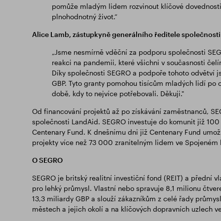
pomůže mladým lidem rozvinout klíčové dovednosti p
plnohodnotný život.“
Alice Lamb, zástupkyně generálního ředitele společnosti
„Jsme nesmírně vděční za podporu společnosti SE
reakci na pandemii, které všichni v současnosti čelím
Díky společnosti SEGRO a podpoře tohoto odvětví j
GBP. Tyto granty pomohou tisícům mladých lidí po c
době, kdy to nejvíce potřebovali. Děkuji."
Od financování projektů až po získávání zaměstnanců, SE
společnosti LandAid. SEGRO investuje do komunit již 100
Centenary Fund. K dnešnímu dni již Centenary Fund umožn
projekty více než 73 000 zranitelným lidem ve Spojeném kr
O SEGRO
SEGRO je britský realitní investiční fond (REIT) a přední
pro lehký průmysl. Vlastní nebo spravuje 8,1 milionu čtve
13,3 miliardy GBP a slouží zákazníkům z celé řady průmysl
městech a jejich okolí a na klíčových dopravních uzlech 