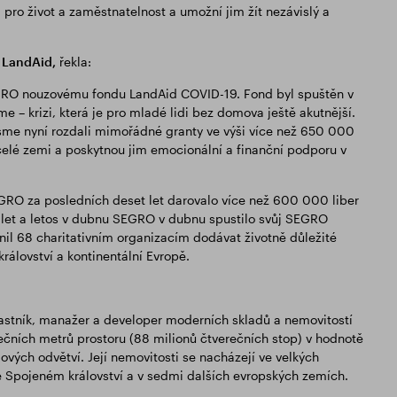
ro život a zaměstnatelnost a umožní jim žít nezávislý a
 LandAid,
řekla:
GRO nouzovému fondu LandAid COVID-19. Fond byl spuštěn v
e – krizi, která je pro mladé lidi bez domova ještě akutnější.
sme nyní rozdali mimořádné granty ve výši více než 650 000
elé zemi a poskytnou jim emocionální a finanční podporu v
GRO za posledních deset let darovalo více než 600 000 liber
 let a letos v dubnu SEGRO v dubnu spustilo svůj SEGRO
il 68 charitativním organizacím dodávat životně důležité
álovství a kontinentální Evropě.
 vlastník, manažer a developer moderních skladů a nemovitostí
rečních metrů prostoru (88 milionů čtverečních stop) v hodnotě
ových odvětví. Její nemovitosti se nacházejí ve velkých
ve Spojeném království a v sedmi dalších evropských zemích.