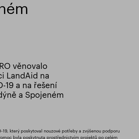
eném
GRO věnovalo
ci LandAid na
19 a na řešení
dýně a Spojeném
19, který poskytoval nouzové potřeby a zvýšenou podporu
moc byla poskytnuta prostřednictvím projektů po celém