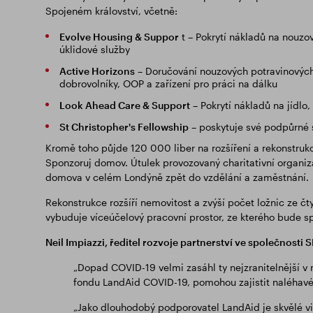
Spojeném království, včetně:
Evolve Housing & Suppor
t – Pokrytí nákladů na nouzov
úklidové služby
Active Horizons
– Doručování nouzových potravinových
dobrovolníky, OOP a zařízení pro práci na dálku
Look Ahead Care & Support
– Pokrytí nákladů na jídlo
St Christopher's Fellowship
– poskytuje své podpůrné 
Kromě toho půjde 120 000 liber na rozšíření a rekonstru
Sponzoruj domov. Útulek provozovaný charitativní organi
domova v celém Londýně zpět do vzdělání a zaměstnání.
Rekonstrukce rozšíří nemovitost a zvýší počet ložnic ze č
vybuduje víceúčelový pracovní prostor, ze kterého bude s
Neil Impiazzi, ředitel rozvoje partnerství ve společnosti
„Dopad COVID-19 velmi zasáhl ty nejzranitelnější v 
fondu LandAid COVID-19, pomohou zajistit naléhavé v
„Jako dlouhodobý podporovatel LandAid je skvělé v