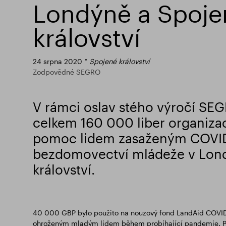
Londýně a Spoj
království
24 srpna 2020
Spojené království
Zodpovědné SEGRO
V rámci oslav stého výročí SE
celkem 160 000 liber organiza
pomoc lidem zasaženým COVID-
bezdomovectví mládeže v Lon
království.
40 000 GBP bylo použito na nouzový fond LandAid COVID-
ohroženým mladým lidem během probíhající pandemie. Po