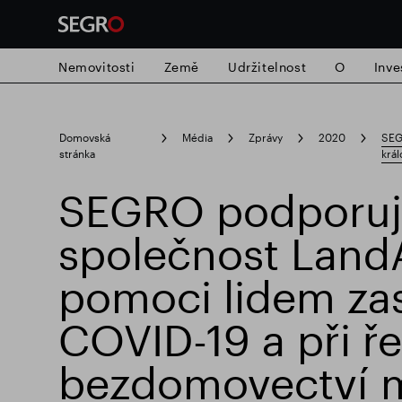
Nemovitosti
Země
Udržitelnost
O
Inve
Search
Domovská
Média
Zprávy
2020
SEG
for
Submit
stránka
král
Populární vyhledávání
search
SEGRO podporuj
společnost LandA
Zodpovědné SEGRO
Slough obchodn
pomoci lidem z
COVID-19 a při ř
bezdomovectví m