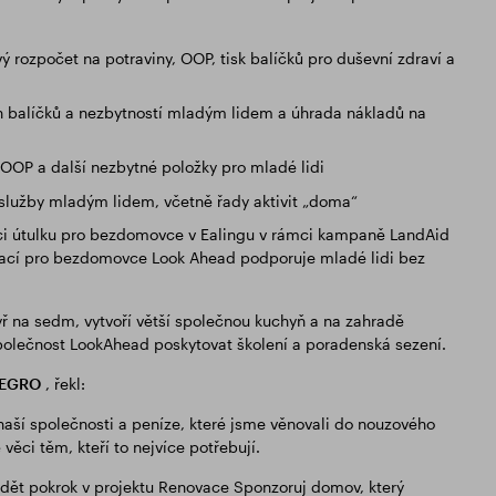
ý rozpočet na potraviny, OOP, tisk balíčků pro duševní zdraví a
 balíčků a nezbytností mladým lidem a úhrada nákladů na
, OOP a další nezbytné položky pro mladé lidi
služby mladým lidem, včetně řady aktivit „doma“
kci útulku pro bezdomovce v Ealingu v rámci kampaně LandAid
zací pro bezdomovce Look Ahead podporuje mladé lidi bez
tyř na sedm, vytvoří větší společnou kuchyň a na zahradě
polečnost LookAhead poskytovat školení a poradenská sezení.
 SEGRO
, řekl:
naší společnosti a peníze, které jsme věnovali do nouzového
ěci těm, kteří to nejvíce potřebují.
idět pokrok v projektu Renovace Sponzoruj domov, který