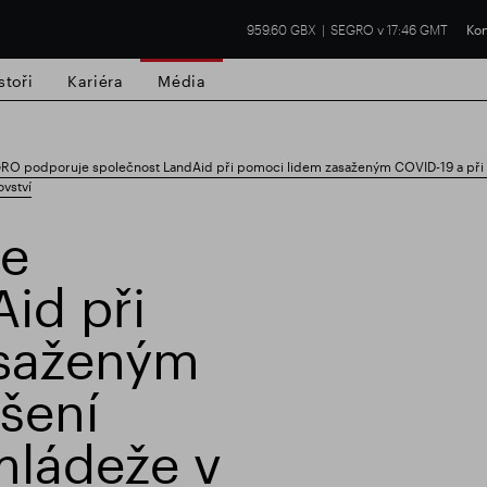
959.60 GBX
SEGRO v 17:46 GMT
Kon
stoři
Kariéra
Média
RO podporuje společnost LandAid při pomoci lidem zasaženým COVID-19 a při
ovství
e
id při
í nemovitost
Finanční výsledky
Aktual
asaženým
ešení
ládeže v