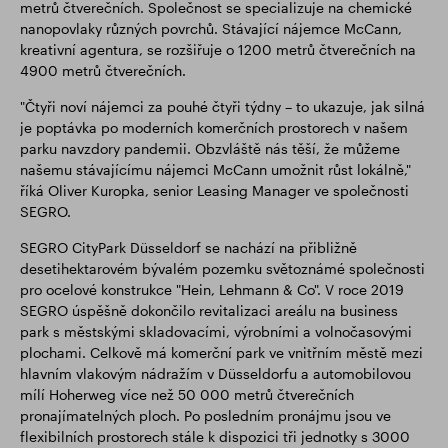
metrů čtverečních. Společnost se specializuje na chemické
nanopovlaky různých povrchů. Stávající nájemce McCann,
kreativní agentura, se rozšiřuje o 1200 metrů čtverečních na
4900 metrů čtverečních.
"Čtyři noví nájemci za pouhé čtyři týdny – to ukazuje, jak silná
je poptávka po moderních komerčních prostorech v našem
parku navzdory pandemii. Obzvláště nás těší, že můžeme
našemu stávajícímu nájemci McCann umožnit růst lokálně,"
říká Oliver Kuropka, senior Leasing Manager ve společnosti
SEGRO.
SEGRO CityPark Düsseldorf se nachází na přibližně
desetihektarovém bývalém pozemku světoznámé společnosti
pro ocelové konstrukce "Hein, Lehmann & Co". V roce 2019
SEGRO úspěšně dokončilo revitalizaci areálu na business
park s městskými skladovacími, výrobními a volnočasovými
plochami. Celkově má komerční park ve vnitřním městě mezi
hlavním vlakovým nádražím v Düsseldorfu a automobilovou
mílí Hoherweg více než 50 000 metrů čtverečních
pronajímatelných ploch. Po posledním pronájmu jsou ve
flexibilních prostorech stále k dispozici tři jednotky s 3000