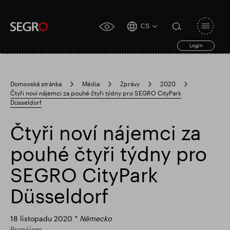
CS
Open
click
navigat
search
Login
for
toggle
form
accessibility
tool
Domovská stránka
Média
Zprávy
2020
Čtyři noví nájemci za pouhé čtyři týdny pro SEGRO CityPark
Search
Düsseldorf
Clea
Průhledná
for
Submit
sub
search
Čtyři noví nájemci za
Populární vyhledávání
pouhé čtyři týdny pro
Zodpovědné SEGRO
SEGRO CityPark
Düsseldorf
Slough obchodní nemovitost
18 listopadu 2020
Německo
Pronájem