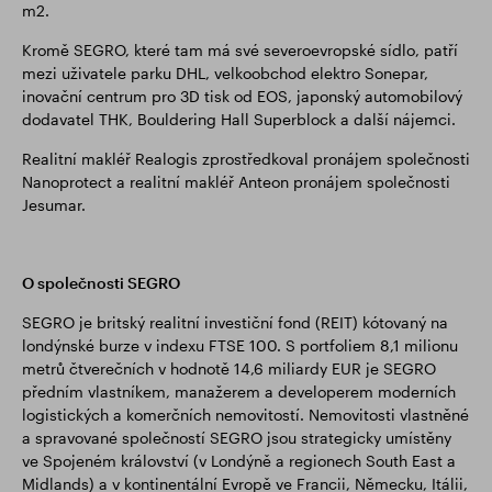
m2.
Kromě SEGRO, které tam má své severoevropské sídlo, patří
mezi uživatele parku DHL, velkoobchod elektro Sonepar,
inovační centrum pro 3D tisk od EOS, japonský automobilový
dodavatel THK, Bouldering Hall Superblock a další nájemci.
Realitní makléř Realogis zprostředkoval pronájem společnosti
Nanoprotect a realitní makléř Anteon pronájem společnosti
Jesumar.
O společnosti SEGRO
SEGRO je britský realitní investiční fond (REIT) kótovaný na
londýnské burze v indexu FTSE 100. S portfoliem 8,1 milionu
metrů čtverečních v hodnotě 14,6 miliardy EUR je SEGRO
předním vlastníkem, manažerem a developerem moderních
logistických a komerčních nemovitostí. Nemovitosti vlastněné
a spravované společností SEGRO jsou strategicky umístěny
ve Spojeném království (v Londýně a regionech South East a
Midlands) a v kontinentální Evropě ve Francii, Německu, Itálii,