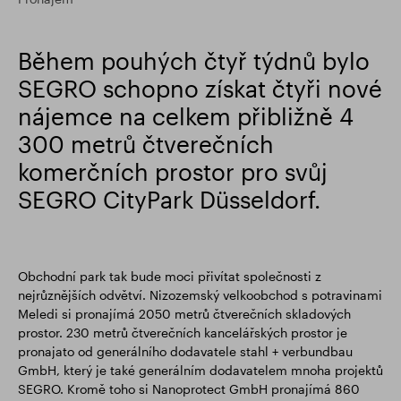
Finanční výsledky
Aktualizace obchodování
Během pouhých čtyř týdnů bylo
SEGRO schopno získat čtyři nové
Chytrý park
nájemce na celkem přibližně 4
300 metrů čtverečních
komerčních prostor pro svůj
SEGRO CityPark Düsseldorf.
Obchodní park tak bude moci přivítat společnosti z
nejrůznějších odvětví. Nizozemský velkoobchod s potravinami
Meledi si pronajímá 2050 metrů čtverečních skladových
prostor. 230 metrů čtverečních kancelářských prostor je
pronajato od generálního dodavatele stahl + verbundbau
GmbH, který je také generálním dodavatelem mnoha projektů
SEGRO. Kromě toho si Nanoprotect GmbH pronajímá 860