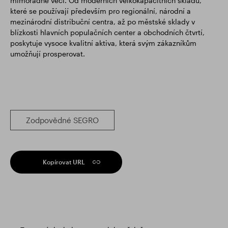
mimořádné věci. Od moderních velkokapacitních skladů,
které se používají především pro regionální, národní a
mezinárodní distribuční centra, až po městské sklady v
blízkosti hlavních populačních center a obchodních čtvrtí,
poskytuje vysoce kvalitní aktiva, která svým zákazníkům
umožňují prosperovat.
Zodpovědné SEGRO
Kopírovat URL