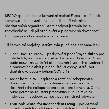
SEGRO spolupracuje s komunitní nadací Essex – která bude
spravovat financování – na identifikaci tří místních
charitativních organizací, které podporují zranitelné a
znevýhodněné lidi při vzdělávání a programech dovedností,
které jim pomohou najít a uspět v práci.
Tři komunitní projekty, kterým byla přidělena podpora, jsou:
Open Door Thurrock
– poskytování podpůrných služeb pro
mladé lidi, rodiny a zranitelné dospělé v Thurrocku. Grant
bude použit na zajištění skupinových životních dovedností
a pracovních aktivit pro opouštějící osoby, které jsou
digitálně vyloučeny během COVID-19.
Jedna komunita
– inspirace a rozvíjení schopností a
dovedností místních lidí aktivně spolupracovat na
dosažení toho nejlepšího pro sebe i pro komunitu. Grant
bude použit na zajištění pracovního klubu a také na
individuální podporu zaměstnávání místních obyvatel.
Thurrock Center for Independent Living
– poskytování
služeb zranitelným lidem s jakoukoli formou postižení.