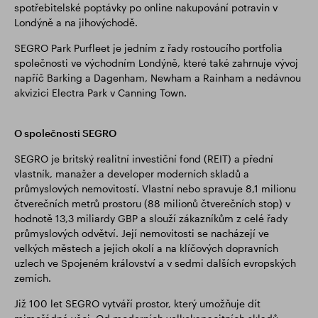
spotřebitelské poptávky po online nakupování potravin v
Londýně a na jihovýchodě.
SEGRO Park Purfleet je jedním z řady rostoucího portfolia
společnosti ve východním Londýně, které také zahrnuje vývoj
napříč Barking a Dagenham, Newham a Rainham a nedávnou
akvizici Electra Park v Canning Town.
O společnosti SEGRO
SEGRO je britský realitní investiční fond (REIT) a přední
vlastník, manažer a developer moderních skladů a
průmyslových nemovitostí. Vlastní nebo spravuje 8,1 milionu
čtverečních metrů prostoru (88 milionů čtverečních stop) v
hodnotě 13,3 miliardy GBP a slouží zákazníkům z celé řady
průmyslových odvětví. Její nemovitosti se nacházejí ve
velkých městech a jejich okolí a na klíčových dopravních
uzlech ve Spojeném království a v sedmi dalších evropských
zemích.
Již 100 let SEGRO vytváří prostor, který umožňuje dít