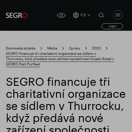
CS
Open
click
navigat
search
Login
for
toggle
form
accessibility
tool
Domovská stránka
Média
Zprávy
2020
SEGRO financuje tři charitativní organizace se sídlem v
Search
Thurrocku, když předává nové zařízení společnosti Ocado Retail v
Clea
Průhledná
for
SEGRO Park Purfleet
Submit
sub
search
Populární vyhledávání
SEGRO financuje tři
charitativní organizace
Zodpovědné SEGRO
se sídlem v Thurrocku,
když předává nové
Slough obchodní nemovitost
zařízení společnosti