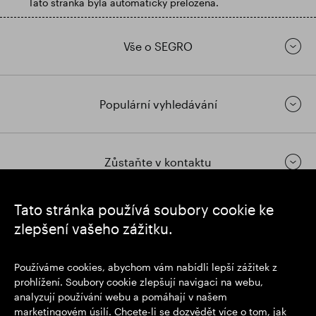
Tato stránka byla automaticky přeložena.
Vše o SEGRO
Populární vyhledávání
Zůstaňte v kontaktu
Tato stránka používá soubory cookie ke
https://www.linkedin.com/
https://www.youtube.com/
https://twitter.com/segrop
zlepšení vašeho zážitku.
SEGRO plc
Používáme cookies, abychom vám nabídli lepší zážitek z
Sídlo: 1 New Burlington Place, Londýn W1S 2HR
prohlížení. Soubory cookie zlepšují navigaci na webu,
Registrační číslo Spojeného království 167591
analyzují používání webu a pomáhají v našem
Místo registrace: Anglie a Wales
marketingovém úsilí. Chcete-li se dozvědět více o tom, jak