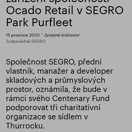
Ocado Retail v SEGRO
Finanční výsledky
Aktualizace obchodování
Park Purfleet
Chytrý park
15 prosince 2020
Spojené království
Zodpovědné SEGRO
Společnost SEGRO, přední
vlastník, manažer a developer
skladových a průmyslových
prostor, oznámila, že bude v
rámci svého Centenary Fund
podporovat tři charitativní
organizace se sídlem v
Thurrocku.