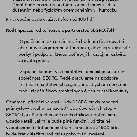
Grant bude použit na podporu zaměstnanosti lidí s
duševním nebo fyzickým onemocněním v Thurrocku.
Financování bude využívat více než 160 lidí.
Neil Impiazzi, ředitel rozvoje partnerství, SEGRO,
řekl:
„S potěšením oznamujeme, že budeme financovat tři
charitativní organizace v Thurrocku, abychom komunitě
poskytli podporu, kterou potřebují k rozvoji a rozkvětu
ve světě práce.
„Zapojení komunity a charitativní činnost jsou jádrem
společnosti SEGRO. Tvrdě pracujeme na podpoře
místních charitativních organizací, abychom společně
mohli zlepšit životy zranitelných členů místní komunity.
Oznámení přichází ve chvíli, kdy SEGRO předá moderní
průmyslový areál o rozloze 304 255 čtverečních stop v
SEGRO Park Purfleet online obchodníkovi s potravinami
Ocado Retail. Jakmile bude plně funkční, udržitelně
vybudované distribuční centrum zaměstná až 1500 lidí a
bude hrát důležitou roli při uspokojování zvýšené