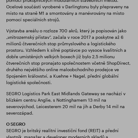
pomocí průkopnických modulárních stavebních metod.
Ocelové součásti vyrobené v Darlingtonu byly přepraveny na
místo na straně M1 a smontovány a manévrovány na místo
pomocí speciálních strojů.
Výstavba areálu o rozloze 700 akrů, který je popisován jako
„vnitrozemský přístav“, začala v roce 2017 a poskytne až 6
milionů čtverečních stop průmyslového a logistického
prostoru. Vzhledem k silné poptávce po vysoce kvalitních a
dobře umístěných velkých boxech již bylo 2,5 milionu
čtverečních stop pronajato společnostem včetně ShopDirect,
druhého největšího online maloobchodního prodejce ve
Spojeném království, a Kuehne + Nagel, přední globální
logistické společnosti.
SEGRO Logistics Park East Midlands Gateway se nachází v
blízkém centru Anglie, s Nottinghamem 13 mil na
severovýchod, Leicesterem 20 mil na jih a Derby 14 mil na
severozápad.
O SEGRO
SEGRO je britský realitní investiční fond (REIT) a přední
vlastník, manažer a developer moderních skladů a