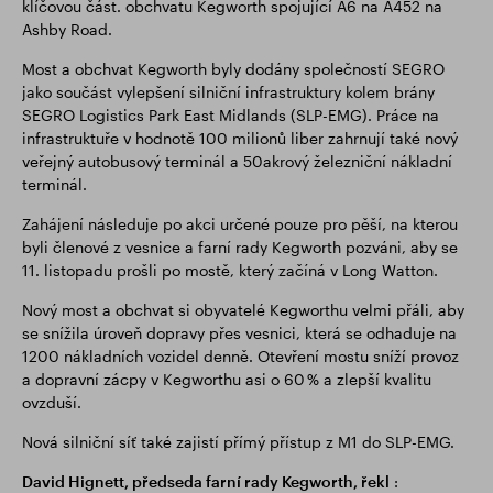
klíčovou část. obchvatu Kegworth spojující A6 na A452 na
Ashby Road.
Most a obchvat Kegworth byly dodány společností SEGRO
jako součást vylepšení silniční infrastruktury kolem brány
SEGRO Logistics Park East Midlands (SLP-EMG). Práce na
infrastruktuře v hodnotě 100 milionů liber zahrnují také nový
veřejný autobusový terminál a 50akrový železniční nákladní
terminál.
Zahájení následuje po akci určené pouze pro pěší, na kterou
byli členové z vesnice a farní rady Kegworth pozváni, aby se
11. listopadu prošli po mostě, který začíná v Long Watton.
Nový most a obchvat si obyvatelé Kegworthu velmi přáli, aby
se snížila úroveň dopravy přes vesnici, která se odhaduje na
1200 nákladních vozidel denně. Otevření mostu sníží provoz
a dopravní zácpy v Kegworthu asi o 60 % a zlepší kvalitu
ovzduší.
Nová silniční síť také zajistí přímý přístup z M1 do SLP-EMG.
David Hignett, předseda farní rady Kegworth, řekl
: