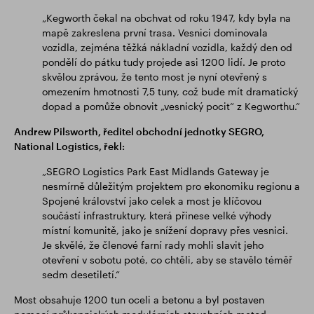
„Kegworth čekal na obchvat od roku 1947, kdy byla na
mapě zakreslena první trasa. Vesnici dominovala
vozidla, zejména těžká nákladní vozidla, každý den od
pondělí do pátku tudy projede asi 1200 lidí. Je proto
skvělou zprávou, že tento most je nyní otevřený s
omezením hmotnosti 7,5 tuny, což bude mít dramatický
dopad a pomůže obnovit „vesnický pocit“ z Kegworthu.“
Andrew Pilsworth, ředitel obchodní jednotky SEGRO,
National Logistics, řekl:
„SEGRO Logistics Park East Midlands Gateway je
nesmírně důležitým projektem pro ekonomiku regionu a
Spojené království jako celek a most je klíčovou
součástí infrastruktury, která přinese velké výhody
místní komunitě, jako je snížení dopravy přes vesnici.
Je skvělé, že členové farní rady mohli slavit jeho
otevření v sobotu poté, co chtěli, aby se stavělo téměř
sedm desetiletí.“
Most obsahuje 1200 tun oceli a betonu a byl postaven