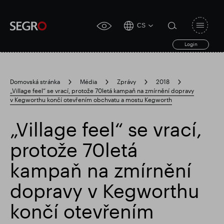
CS
Open
click
navigat
search
Login
for
toggle
form
accessibility
tool
Domovská stránka
Média
Zprávy
2018
„Village feel“ se vrací, protože 70letá kampaň na zmírnění dopravy
Search
v Kegworthu končí otevřením obchvatu a mostu Kegworth
Clea
Průhledná
for
Submit
sub
search
„Village feel“ se vrací,
Populární vyhledávání
protože 70letá
Zodpovědné SEGRO
kampaň na zmírnění
dopravy v Kegworthu
Slough obchodní nemovitost
končí otevřením