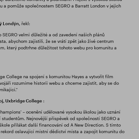
itu a pomůže společnostem SEGRO a Barratt London v jejich
ký Londýn,
řekl:
pro SEGRO velmi důležité a od zavedení našich plánů
ta, abychom zajistili, že se vrátí zpět jako živé centrum
lm, který podtrhne důležitost tohoto webu pro komunitu a
e College na spojení s komunitou Hayes a vytvořit film
vojáři rozumíme historii webu a chceme zajistit, aby se do
ikající.“
oj, Uxbridge College
:
hampions' – ocenění udělované vysokou školou jako uznání
stí studentům. Nejnovější příspěvek od společností SEGRO a
ole přilákat další financování od A New Direction. S tímto
rekord oslavující místní dědictví místa a zapojit komunitu do