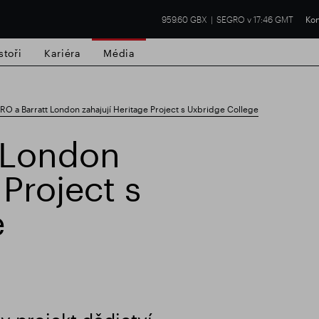
959.60 GBX
SEGRO v 17:46 GMT
Kon
stoři
Kariéra
Média
O a Barratt London zahajují Heritage Project s Uxbridge College
 London
 Project s
í nemovitost
Finanční výsledky
Aktual
e