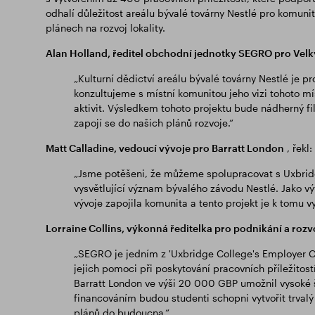
odhalí důležitost areálu bývalé továrny Nestlé pro komun
plánech na rozvoj lokality.
Alan Holland, ředitel obchodní jednotky SEGRO pro Vel
„Kulturní dědictví areálu bývalé továrny Nestlé je 
konzultujeme s místní komunitou jeho vizi tohoto mís
aktivit. Výsledkem tohoto projektu bude nádherný fi
zapojí se do našich plánů rozvoje.“
Matt Calladine, vedoucí vývoje pro Barratt London
, řekl:
„Jsme potěšeni, že můžeme spolupracovat s Uxbridg
vysvětlující význam bývalého závodu Nestlé. Jako vý
vývoje zapojila komunita a tento projekt je k tomu vyn
Lorraine Collins, výkonná ředitelka pro podnikání a rozv
„SEGRO je jedním z 'Uxbridge College's Employer C
jejich pomoci při poskytování pracovních příležito
Barratt London ve výši 20 000 GBP umožnil vysoké šk
financováním budou studenti schopni vytvořit trvalý 
plánů do budoucna.“