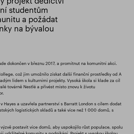
y projekt dědictví
žní studentům
munitu a požádat
ínky na bývalou
de dokončen v březnu 2017, a promítnut na komunitní akci.
lege, což jim umožnilo získat další finanční prostředky od A
ým lidem s kulturními projekty. Vysoká škola si klade za cíl
lé továrně Nestlé a přivést místo znovu k životu
r.
 Hayes a uzavřela partnerství s Barratt London s cílem dodat
ských logistických skladů a také více než 1 000 domů, s
výzvě postavit více domů, aby uspokojilo růst populace, spolu
jí udržitelné komunity a podnikání. Projekt s vysokou školou