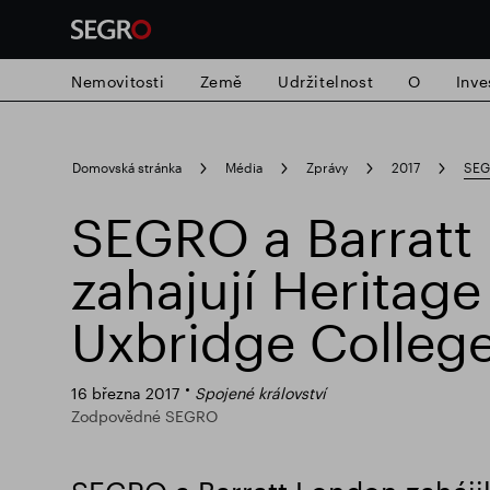
Nemovitosti
Země
Udržitelnost
O
Inve
Search
Domovská stránka
Média
Zprávy
2017
SEGR
for
Submit
SEGRO a Barratt
Populární vyhledávání
search
zahajují Heritage
Zodpovědné SEGRO
Slough obchodn
Uxbridge Colleg
16 března 2017
Spojené království
Zodpovědné SEGRO