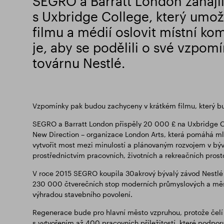
SEGRO a Barratt London zahájil
s Uxbridge College, který umo
filmu a médií oslovit místní ko
je, aby se podělili o své vzpom
továrnu Nestlé.
Vzpomínky pak budou zachyceny v krátkém filmu, který bu
SEGRO a Barratt London přispěly 20 000 £ na Uxbridge Col
New Direction – organizace London Arts, která pomáhá mlad
vytvořit most mezi minulostí a plánovaným rozvojem v býva
prostřednictvím pracovních, životních a rekreačních prosto
V roce 2015 SEGRO koupila 30akrový bývalý závod Nestlé v
230 000 čtverečních stop moderních průmyslových a měst
výhradou stavebního povolení.
Regenerace bude pro hlavní město vzpruhou, protože čelí 
s vytvořením až 400 pracovních příležitostí, které podporu