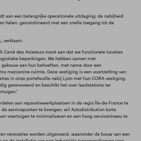
t aan een belangrijke operationele uitdaging: de nabijheid
en halen, gecombineerd met een snelle toegang tot de
,
verklaart:
k Carré des Aviateurs toont aan dat we functionele locaties
logistieke beperkingen. We hebben samen met
et gebouw aan hun behoeften, met name door een
tra mezzanine-ruimte. Deze vestiging is een voortzetting van
ties in onze portefeuille nabij Lyon met hun CORA-vestiging.
ig gerenoveerd en beschikt het over laadstations ter
rtuigen.”
rdelen aan reparatiewerkplaatsen in de regio Île-de-France te
j de servicepunten te brengen, wil Autodistribution korte
d van voertuigen te minimaliseren en een hoog serviceniveau te
llen renovaties worden uitgevoerd, waaronder de bouw van een
en de installatie van een industriële tussenverdieping voor