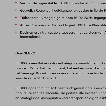
Verhuurde oppervlakte
: 3.061 m², inclusief 351 m² k
Gebruik
: Regionaal hoofdkantoor en opslag in Île-de-
Tijdschema
: Vroegtijdige release 16-02-2026; Ingan
Adres
: 157 avenue Charles Floquet, 93150 Le Blanc-Me
Deelnemers
: transactie uitgevoerd met de steun van 
International.
Over SEGRO
SEGRO is een Britse vastgoedbeleggingsmaatschappij (RE
Euronext Parijs. Het bedrijf bezit, beheert en ontwikkelt
het Verenigd Koninkrijk en zeven andere Europese landen. 
waarde van € 25,3 miljard.
SEGRO, opgericht in 1920, heeft zich gevestigd als een 
rigoureuze kapitaalallocatie. De portefeuille bestaat ui
en strategische knooppunten voor transport en digitale inf