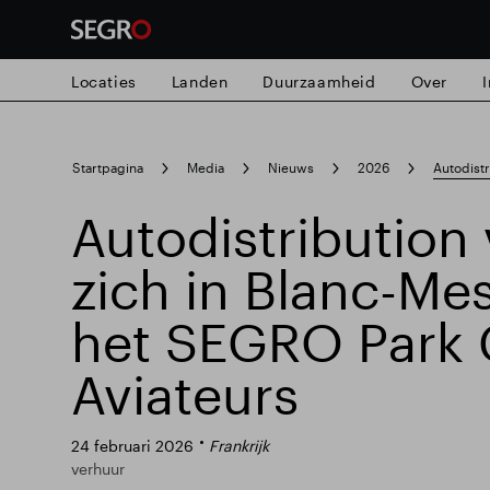
Locaties
Landen
Duurzaamheid
Over
Search
Startpagina
Media
Nieuws
2026
Autodistr
for
Submit
Autodistribution 
search
zich in Blanc-Mes
het SEGRO Park 
Aviateurs
24 februari 2026
Frankrijk
verhuur