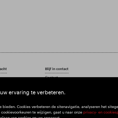
acht
Blijf in contact
Contact
Klantenservicebeleid
rslag en jaarrekening
uw ervaring te verbeteren.
 bieden. Cookies verbeteren de sitenavigatie, analyseren het siteg
cookievoorkeuren te wijzigen, gaat u naar onze
privacy- en cookies
pslaan van cookies op uw apparaat.