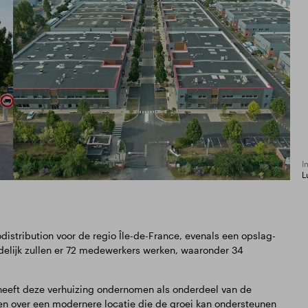
I
L
istribution voor de regio Île-de-France, evenals een opslag-
ndelijk zullen er 72 medewerkers werken, waaronder 34
s, heeft deze verhuizing ondernomen als onderdeel van de
en over een modernere locatie die de groei kan ondersteunen