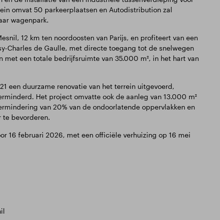
ein omvat 50 parkeerplaatsen en Autodistribution zal
haar wagenpark.
snil, 12 km ten noordoosten van Parijs, en profiteert van een
ssy-Charles de Gaulle, met directe toegang tot de snelwegen
 met een totale bedrijfsruimte van 35.000 m², in het hart van
21 een duurzame renovatie van het terrein uitgevoerd,
erminderd. Het project omvatte ook de aanleg van 13.000 m²
vermindering van 20% van de ondoorlatende oppervlakken en
r te bevorderen.
 16 februari 2026, met een officiële verhuizing op 16 mei
il