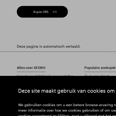
Kopie URL
Deze pagina is automatisch vertaald.
Alles over SEGRO
Populaire zoekopdr
Verantwoordelijkheid voorop stellen
Zoek een object
Investeerders
Vind een locatie
Inzichten
Download ons jaarve
Deze site maakt gebruik van cookies om 
Nieuws
Sluit je bij ons aan
We gebruiken cookies om u een betere browse-ervaring te
meer informatie over hoe we cookies gebruiken of om uw 
cookies accepteren' te klikken, gaat u akkoord met het o