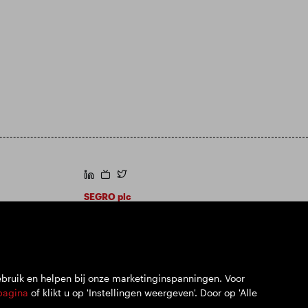
https://www.linkedin.com/
https://www.youtube.com/
https://twitter.com/segroplc
SEGRO plc
Hoofdkantoor: 1 New Burlington Place,
London W1S 2HR
VK geregistreerd nr. 167591
Plaats van registratie: Engeland en Wales
ebruik en helpen bij onze marketinginspanningen. Voor
pagina
of klikt u op 'Instellingen weergeven'. Door op 'Alle