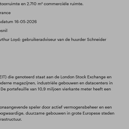
antoorruimte en 2.710 m² commerciële ruimte.
France
gsdatum 16-05-2026
snil
Arthur Loyd; gebruikeradviseur van de huurder Schneider
IT) die genoteerd staat aan de London Stock Exchange en
 moderne magazijnen, industriële gebouwen en datacenters in
De portefeuille van 10,9 miljoen vierkante meter heeft een
toonaangevende speler door actief vermogensbeheer en een
t hoogwaardige, duurzame gebouwen in grote Europese steden
rastructuur.