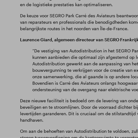
en de logistieke prestaties kan optimaliseren.
De keuze voor SEGRO Park Carré des Aviateurs beantwoord
van reparateurs en professionals die benodigdheden kom
belangrijkste routes in het noorden van Île-de-France.
Laurence Giard, algemeen directeur van SEGRO Frankrijk
“De vestiging van Autodistribution in het SEGRO Par
kunnen aanbieden die optimaal zijn afgestemd op 
Autodistribution gewerkt aan de aanpassing van h
bouwvergunning te verkrijgen voor de creatie van ex
onze samenwerking, die al gaande is op andere loca
Bovendien is Carré des Aviateurs onlangs hoogwaard
ondersteuning van de overgang naar elektrische voe
Deze nieuwe faciliteit is bedoeld om de levering van onde
beveiligen en te stroomlijnen. Door de voorraad dichter bi
levertijden garanderen. Dit is cruciaal om de stilstandtij
handhaven.
Om aan de behoeften van Autodistribution te voldoen, zu
stenen tussenverdieping om de kantoorruimte te vergroten 