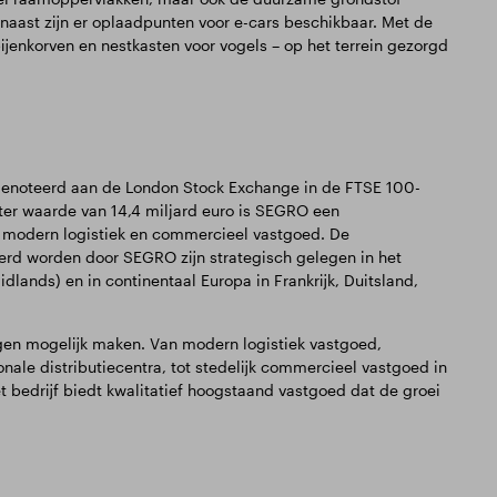
naast zijn er oplaadpunten voor e-cars beschikbaar. Met de
jenkorven en nestkasten voor vogels – op het terrein gezorgd
) genoteerd aan de London Stock Exchange in de FTSE 100-
 ter waarde van 14,4 miljard euro is SEGRO een
 modern logistiek en commercieel vastgoed. De
d worden door SEGRO zijn strategisch gelegen in het
dlands) en in continentaal Europa in Frankrijk, Duitsland,
gen mogelijk maken. Van modern logistiek vastgoed,
onale distributiecentra, tot stedelijk commercieel vastgoed in
 bedrijf biedt kwalitatief hoogstaand vastgoed dat de groei