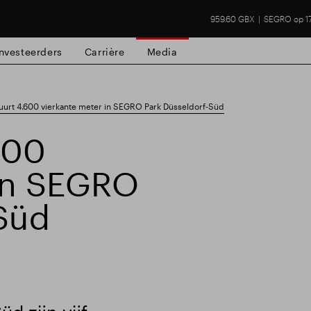
959.60 GBX
SEGRO op 1
Investeerders
Carrière
Media
urt 4.600 vierkante meter in SEGRO Park Düsseldorf-Süd
600
 in SEGRO
Süd