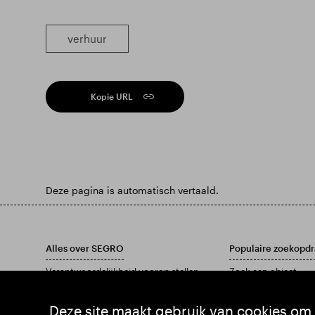
verhuur
Kopie URL
Deze pagina is automatisch vertaald.
Alles over SEGRO
Populaire zoekopdr
Verantwoordelijkheid voorop stellen
Zoek een object
Investeerders
Vind een locatie
Inzichten
Download ons jaarve
Deze site maakt gebruik van cookies om 