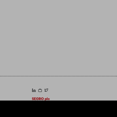
https://www.linkedin.com/
https://www.youtube.com/
https://twitter.com/segroplc
SEGRO plc
Hoofdkantoor: 1 New Burlington Place,
London W1S 2HR
VK geregistreerd nr. 167591