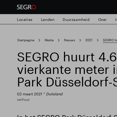
Locaties
Landen
Duurzaamheid
Over
Search
Startpagina
Media
Nieuws
2021
SEGRO hu
for
Submit
SEGRO huurt 4.
search
vierkante meter
Park Düsseldorf-
02 maart 2021
Duitsland
verhuur