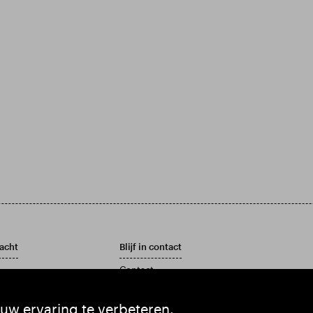
acht
Blijf in contact
Contact
Klantenservicebeleid
rslag en jaarrekening
uw ervaring te verbeteren.