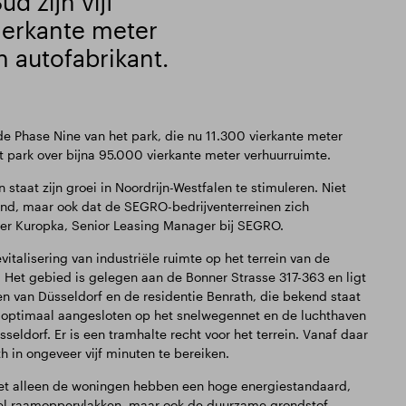
d zijn vijf
vierkante meter
 autofabrikant.
de Phase Nine van het park, die nu 11.300 vierkante meter
et park over bijna 95.000 vierkante meter verhuurruimte.
 staat zijn groei in Noordrijn-Westfalen te stimuleren. Niet
end, maar ook dat de SEGRO-bedrijventerreinen zich
iver Kuropka, Senior Leasing Manager bij SEGRO.
italisering van industriële ruimte op het terrein van de
 Het gebied is gelegen aan de Bonner Strasse 317-363 en ligt
en van Düsseldorf en de residentie Benrath, die bekend staat
s optimaal aangesloten op het snelwegennet en de luchthaven
seldorf. Er is een tramhalte recht voor het terrein. Vanaf daar
h in ongeveer vijf minuten te bereiken.
niet alleen de woningen hebben een hoge energiestandaard,
el raamoppervlakken, maar ook de duurzame grondstof