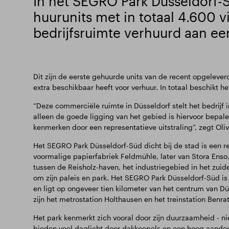
In het SEGRO Park Düsseldorf-Sü
huurunits met in totaal 4.600 
bedrijfsruimte verhuurd aan een
Dit zijn de eerste gehuurde units van de recent opgelever
extra beschikbaar heeft voor verhuur. In totaal beschikt h
“Deze commerciële ruimte in Düsseldorf stelt het bedrijf in
alleen de goede ligging van het gebied is hiervoor bepal
kenmerken door een representatieve uitstraling”, zegt Ol
Het SEGRO Park Düsseldorf-Süd dicht bij de stad is een rev
voormalige papierfabriek Feldmühle, later van Stora Enso.
tussen de Reisholz-haven, het industriegebied in het zuid
om zijn paleis en park. Het SEGRO Park Düsseldorf-Süd i
en ligt op ongeveer tien kilometer van het centrum van Düs
zijn het metrostation Holthausen en het treinstation Benrat
Het park kenmerkt zich vooral door zijn duurzaamheid - 
bieden veel daglicht door dakkoepels en een hoog aande