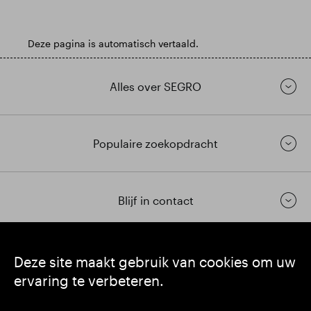
Deze pagina is automatisch vertaald.
Alles over SEGRO
Populaire zoekopdracht
Blijf in contact
https://www.linkedin.com/
https://www.youtube.com/
https://twitter.com/segrop
Deze site maakt gebruik van cookies om uw
ervaring te verbeteren.
SEGRO plc
Hoofdkantoor: 1 New Burlington Place, London W1S 2HR