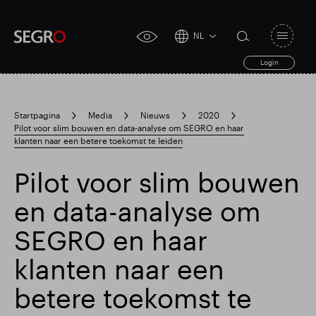
NL
Open
click
navigat
search
Login
for
toggle
form
accessibility
tool
Startpagina
Media
Nieuws
2020
Pilot voor slim bouwen en data-analyse om SEGRO en haar
Search
klanten naar een betere toekomst te leiden
Clea
Duidelijk
for
Submit
sub
search
Pilot voor slim bouwen
en data-analyse om
SEGRO en haar
klanten naar een
betere toekomst te