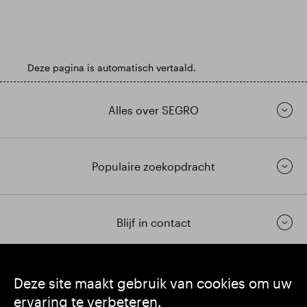
Deze pagina is automatisch vertaald.
Alles over SEGRO
Populaire zoekopdracht
Blijf in contact
https://www.linkedin.com/
https://www.youtube.com/
https://twitter.com/segrop
Deze site maakt gebruik van cookies om uw
ervaring te verbeteren.
SEGRO plc