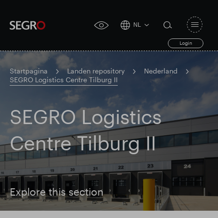
NL
Open
click
navigat
search
Login
for
toggle
form
accessibility
tool
Startpagina
Landen repository
Nederland
SEGRO Logistics Centre Tilburg II
Search
Clea
Duidelijk
for
Submit
SEGRO Logistics
sub
search
Centre Tilburg II
Explore this section