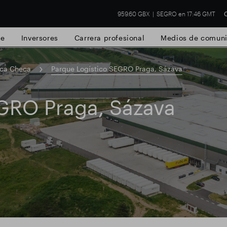
959.60 GBX
SEGRO en 17:46 GMT
C
de
Inversores
Carrera profesional
Medios de comuni
ica Checa
Parque Logístico SEGRO Praga, Sázava
EGRO Praga, Sázava
 Slough
Resultados financieros
Actualiz