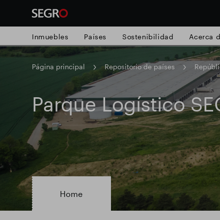
Inmuebles
Países
Sostenibilidad
Acerca 
Página principal
Repositorio de países
Repúbl
Search
for
Submit
Parque Logístico S
Búsqueda popular
search
Responsable SEGRO
Finca comercial
Parque inteligente
Home