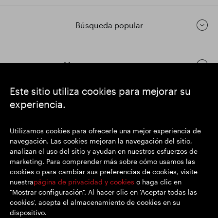
Búsqueda popular
Mantenerse en contacto
Este sitio utiliza cookies para mejorar su
experiencia.
https://www.linkedin.com/
https://www.youtube.com/
https://twitter.com/
SEGRO plc
Utilizamos cookies para ofrecerle una mejor experiencia de
Domicilio social: 1 New Burlington Place, Londres W1S 2HR
navegación. Las cookies mejoran la navegación del sitio,
Número de registro del Reino Unido 167591
analizan el uso del sitio y ayudan en nuestros esfuerzos de
Lugar de registro: Inglaterra y Gales
marketing. Para comprender más sobre cómo usamos las
cookies o para cambiar sus preferencias de cookies, visite
nuestra
página de privacidad y cookies
o haga clic en
"Mostrar configuración". Al hacer clic en 'Aceptar todas las
© SEGRO 2022
cookies', acepta el almacenamiento de cookies en su
dispositivo.
Descargo de responsabilidad