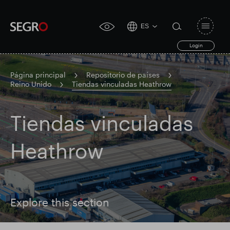
ES
Open
click
navigat
search
Login
for
toggle
form
accessibility
tool
Página principal
Repositorio de países
Reino Unido
Tiendas vinculadas Heathrow
Search
Clea
Claro
for
Submit
Tiendas vinculadas
sub
search
Búsqueda popular
Heathrow
Responsable SEGRO
Finca comercial Slough
Explore this section
Resultados financieros