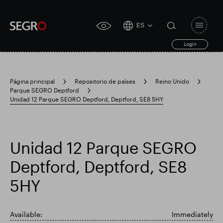
ES
Open
click
navigat
search
Login
for
toggle
form
accessibility
tool
Página principal
Repositorio de países
Reino Unido
Parque SEGRO Deptford
Search
Unidad 12 Parque SEGRO Deptford, Deptford, SE8 5HY
Clea
Claro
for
Submit
sub
search
Búsqueda popular
Unidad 12 Parque SEGRO
Responsable SEGRO
Finca comercial Slough
Deptford, Deptford, SE8
5HY
Resultados financieros
Available:
Immediately