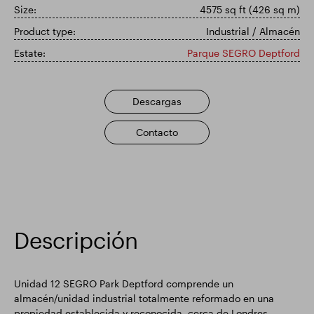
Size:
4575 sq ft (426 sq m)
Actualización comercial
Parque inteligente
Product type:
Industrial / Almacén
Estate:
Parque SEGRO Deptford
Descargas
Contacto
Descripción
Unidad 12 SEGRO Park Deptford comprende un
almacén/unidad industrial totalmente reformado en una
propiedad establecida y reconocida, cerca de Londres.