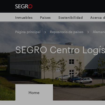
Inmuebles
Países
Sostenibilidad
Acerca 
Página principal
Repositorio de países
Aleman
Search
for
Submit
SEGRO Centro Logís
Búsqueda popular
search
Responsable SEGRO
Finca comercial
Parque inteligente
Home