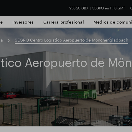
956.20 GBX
SEGRO en 11:10 GMT
C
de
Inversores
Carrera profesional
Medios de comuni
ia
SEGRO Centro Logístico Aeropuerto de Mönchengladbach
tico Aeropuerto de Mö
 Slough
Resultados financieros
Actualiz