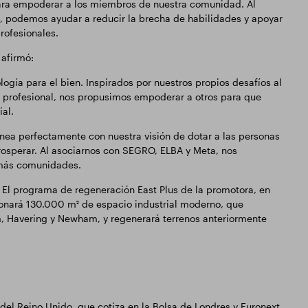
 para empoderar a los miembros de nuestra comunidad. Al
, podemos ayudar a reducir la brecha de habilidades y apoyar
rofesionales.
afirmó:
ogía para el bien. Inspirados por nuestros propios desafíos al
ón profesional, nos propusimos empoderar a otros para que
al.
inea perfectamente con nuestra visión de dotar a las personas
prosperar. Al asociarnos con SEGRO, ELBA y Meta, nos
 más comunidades.
. El programa de regeneración East Plus de la promotora, en
ionará 130.000 m² de espacio industrial moderno, que
m, Havering y Newham, y regenerará terrenos anteriormente
del Reino Unido, que cotiza en la Bolsa de Londres y Euronext