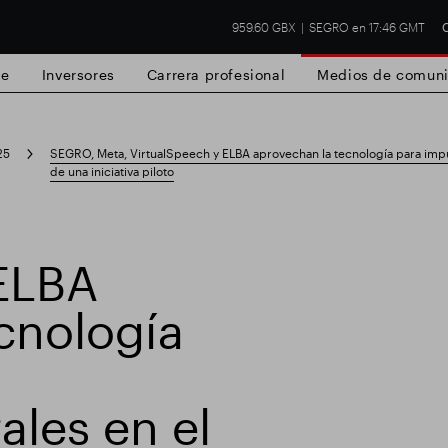
959.60 GBX
SEGRO en 17:46 GMT
C
de
Inversores
Carrera profesional
Medios de comuni
25
SEGRO, Meta, VirtualSpeech y ELBA aprovechan la tecnología para impul
de una iniciativa piloto
 ELBA
 Slough
Resultados financieros
Actualiz
cnología
ales en el