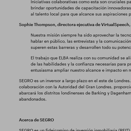
Iniciativas colaborativas como esta son cruciales
brindar oportunidades de capacitación innovadoras
al talento local para que alcance sus aspiraciones p
Sophie Thompson, directora ejecutiva de VirtualSpeech,
Nuestra misión siempre ha sido aprovechar la tecnol
hablar en público, las entrevistas y la comunicaci
superen estas barreras y desarrollen todo su potenci
El trabajo que ELBA realiza con su comunidad se al
de las habilidades y la confianza necesarias para 
entusiasma ampliar nuestro alcance e impacto en
SEGRO es un inversor a largo plazo en el este de Londres
colaboración con la Autoridad del Gran Londres, proporc
abarcará los distritos londinenses de Barking y Dagenha
abandonados.
Acerca de SEGRO
SEGRO es un fideicomiso de inversión inmobiliaria (REIT) 