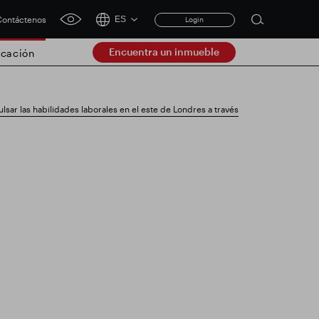
ontáctenos
ES
Login
Open
click
search
for
Encuentra un inmueble
cación
accessibility
form
tool
Clear
sar las habilidades laborales en el este de Londres a través
Claro
submit
ación comercial