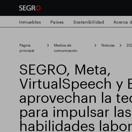
Inmuebles
Países
Sostenibilidad
Acerca 
Search
Página
Medios de
Noticias
20
for
Submit
principal
comunicación
Búsqueda popular
search
SEGRO, Meta,
VirtualSpeech y
Responsable SEGRO
Finca comercial
aprovechan la te
Parque inteligente
para impulsar las
habilidades labor