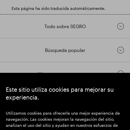
Esta página ha sido traducida automáticamente.
Todo sobre SEGRO
Búsqueda popular
Mantenerse en contacto
Este sitio utiliza cookies para mejorar su
experiencia.
https://www.linkedin.com/
https://www.youtube.com/
https://twitter.com/
SEGRO plc
Utilizamos cookies para ofrecerle una mejor experiencia de
Domicilio social: 1 New Burlington Place, Londres W1S 2HR
navegación. Las cookies mejoran la navegación del sitio,
Número de registro del Reino Unido 167591
analizan el uso del sitio y ayudan en nuestros esfuerzos de