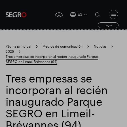
ES
Open
click
navigat
search
Login
for
toggle
form
accessibility
tool
Página principal
Medios de comunicación
Noticias
2025
Search
Tres empresas se incorporan al recién inaugurado Parque
Clea
Claro
for
SEGRO en Limeil-Brévannes (94)
Submit
sub
search
Búsqueda popular
Tres empresas se
incorporan al recién
Responsable SEGRO
Finca comercial Slough
inaugurado Parque
SEGRO en Limeil-
Resultados financieros
Brévannes (94)