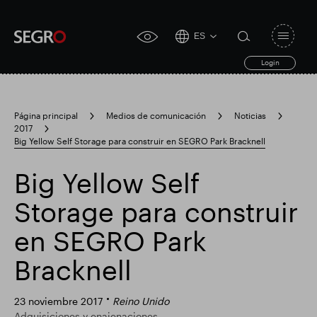
ES
Open
click
navigat
search
Login
for
toggle
form
accessibility
tool
Página principal
Medios de comunicación
Noticias
2017
Search
Big Yellow Self Storage para construir en SEGRO Park Bracknell
Clea
Claro
for
Submit
sub
search
Big Yellow Self
Búsqueda popular
Storage para construir
Responsable SEGRO
Finca comercial Slough
en SEGRO Park
Bracknell
Resultados financieros
23 noviembre 2017
Reino Unido
Adquisiciones y enajenaciones