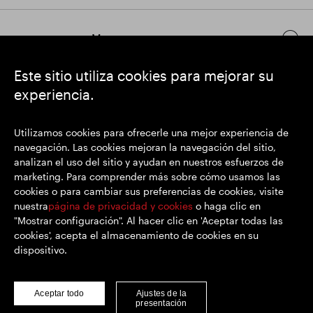
Mantenerse en contacto
Este sitio utiliza cookies para mejorar su
experiencia.
https://www.linkedin.com/
https://www.youtube.com/
https://twitter.com/
SEGRO plc
Utilizamos cookies para ofrecerle una mejor experiencia de
Domicilio social: 1 New Burlington Place, Londres W1S 2HR
navegación. Las cookies mejoran la navegación del sitio,
Número de registro del Reino Unido 167591
analizan el uso del sitio y ayudan en nuestros esfuerzos de
Lugar de registro: Inglaterra y Gales
marketing. Para comprender más sobre cómo usamos las
cookies o para cambiar sus preferencias de cookies, visite
nuestra
página de privacidad y cookies
o haga clic en
"Mostrar configuración". Al hacer clic en 'Aceptar todas las
© SEGRO 2022
cookies', acepta el almacenamiento de cookies en su
dispositivo.
Descargo de responsabilidad
Privacidad y cookies
Declaración sobre esclavitud y trata de personas
Aceptar todo
Ajustes de la
presentación