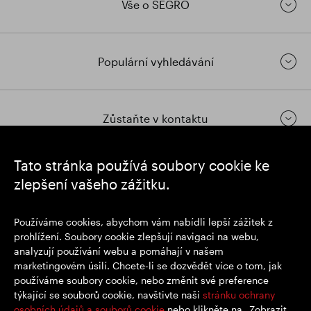
Vše o SEGRO
Populární vyhledávání
Zůstaňte v kontaktu
Tato stránka používá soubory cookie ke
https://www.linkedin.com/
https://www.youtube.com/
https://twitter.com/segrop
zlepšení vašeho zážitku.
SEGRO plc
Používáme cookies, abychom vám nabídli lepší zážitek z
Sídlo: 1 New Burlington Place, Londýn W1S 2HR
prohlížení. Soubory cookie zlepšují navigaci na webu,
Registrační číslo Spojeného království 167591
analyzují používání webu a pomáhají v našem
Místo registrace: Anglie a Wales
marketingovém úsilí. Chcete-li se dozvědět více o tom, jak
používáme soubory cookie, nebo změnit své preference
týkající se souborů cookie, navštivte naši
stránku ochrany
© SEGRO 2022
osobních údajů a souborů cookie
nebo klikněte na „Zobrazit