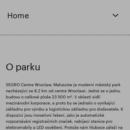
Finanční výsledky
Aktualizace obchodování
Home
Chytrý park
O parku
SEGRO Centre Wroclaw, Małuszów je moderní městský park
nacházející se 8,2 km od centra Wroclawi. Jedná se o jednu
budovu o celkové ploše 23 500 m². V oblasti sídlí
mezinárodní korporace, a proto by se jednalo o vynikající
základnu pro výrobu a logistickou základnu pro dodavatele. K
dispozici jsou inovativní řešení, jako je automatické
rozpoznávání registračních značek, nabíjecí stanice pro
elektromobily a LED osvětlení. Protože nám hluboce záleží na