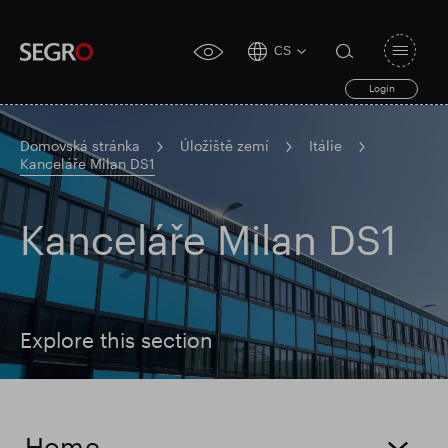
CS
Open
click
navigat
search
Login
for
toggle
form
accessibility
tool
Domovská stránka
Úložiště zemí
Itálie
Kanceláře Milan DS1
Search
Clea
Průhledná
for
Submit
Kanceláře Milan DS1
sub
search
Populární vyhledávání
Zodpovědné SEGRO
Explore this section
Slough obchodní nemovitost
Home