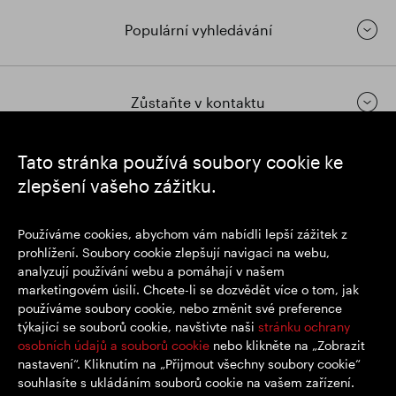
Finanční výsledky
Populární vyhledávání
Aktualizace obchodování
Chytrý park
Zůstaňte v kontaktu
Tato stránka používá soubory cookie ke
https://www.linkedin.com/
https://www.youtube.com/
https://twitter.com/segrop
zlepšení vašeho zážitku.
SEGRO plc
Používáme cookies, abychom vám nabídli lepší zážitek z
Sídlo: 1 New Burlington Place, Londýn W1S 2HR
prohlížení. Soubory cookie zlepšují navigaci na webu,
Registrační číslo Spojeného království 167591
analyzují používání webu a pomáhají v našem
Místo registrace: Anglie a Wales
marketingovém úsilí. Chcete-li se dozvědět více o tom, jak
používáme soubory cookie, nebo změnit své preference
týkající se souborů cookie, navštivte naši
stránku ochrany
© SEGRO 2022
osobních údajů a souborů cookie
nebo klikněte na „Zobrazit
nastavení“. Kliknutím na „Přijmout všechny soubory cookie“
Zřeknutí se odpovědnosti
souhlasíte s ukládáním souborů cookie na vašem zařízení.
Zásady ochrany osobních údajů