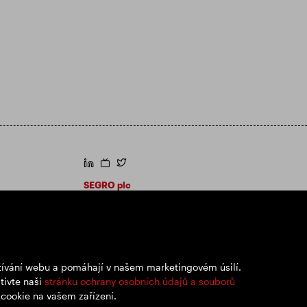
https://www.linkedin.com/
https://www.youtube.com/
https://twitter.com/segroplc
SEGRO plc
Sídlo: 1 New Burlington Place, Londýn W1S
2HR
Registrační číslo Spojeného království
167591
Místo registrace: Anglie a Wales
užívání webu a pomáhají v našem marketingovém úsilí.
tivte naši
stránku ochrany osobních údajů a souborů
 cookie na vašem zařízení.