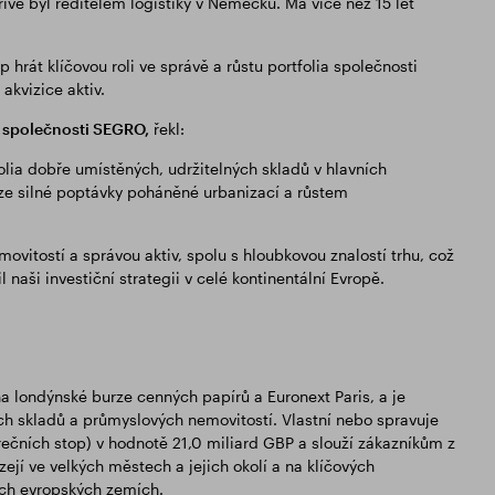
íve byl ředitelem logistiky v Německu. Má více než 15 let
 hrát klíčovou roli ve správě a růstu portfolia společnosti
akvizice aktiv.
e společnosti SEGRO,
řekl:
lia dobře umístěných, udržitelných skladů v hlavních
 ze silné poptávky poháněné urbanizací a růstem
ovitostí a správou aktiv, spolu s hloubkovou znalostí trhu, což
aši investiční strategii v celé kontinentální Evropě.
 na londýnské burze cenných papírů a Euronext Paris, a je
skladů a průmyslových nemovitostí. Vlastní nebo spravuje
rečních stop) v hodnotě 21,0 miliard GBP a slouží zákazníkům z
ejí ve velkých městech a jejich okolí a na klíčových
ích evropských zemích.