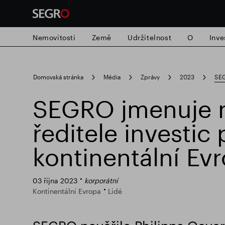
Nemovitosti
Země
Udržitelnost
O
Inve
Search
Domovská stránka
Média
Zprávy
2023
SEG
for
Submit
SEGRO jmenuje 
Populární vyhledávání
search
ředitele investic 
Zodpovědné SEGRO
Slough obchodn
kontinentální Ev
03 října 2023
korporátní
Kontinentální Evropa
Lidé