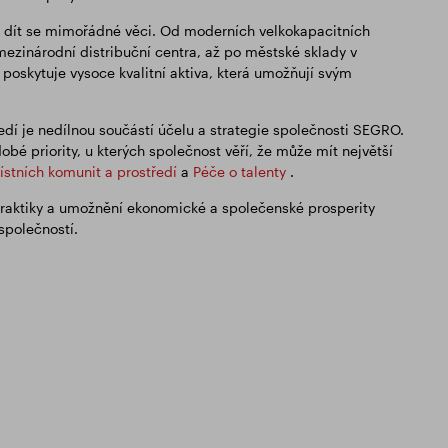
e dít se mimořádné věci. Od moderních velkokapacitních
ezinárodní distribuční centra, až po městské sklady v
 poskytuje vysoce kvalitní aktiva, která umožňují svým
ředí je nedílnou součástí účelu a strategie společnosti SEGRO.
bé priority, u kterých společnost věří, že může mít největší
ístních komunit a prostředí
a
Péče o talenty
.
praktiky a umožnění ekonomické a společenské prosperity
společností.