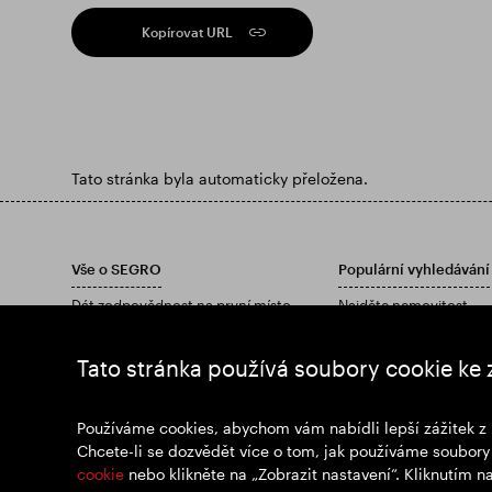
Kopírovat URL
Tato stránka byla automaticky přeložena.
Vše o SEGRO
Populární vyhledávání
Dát zodpovědnost na první místo
Najděte nemovitost
investoři
Najděte nemovitost
Postřehy
Stáhněte si naši výročn
Tato stránka používá soubory cookie ke 
Zprávy
Připoj se k nám
Používáme cookies, abychom vám nabídli lepší zážitek z 
Chcete-li se dozvědět více o tom, jak používáme soubory 
cookie
nebo klikněte na „Zobrazit nastavení“. Kliknutím 