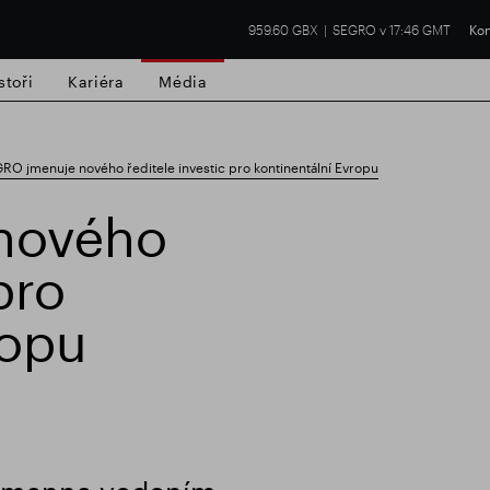
959.60 GBX
SEGRO v 17:46 GMT
Kon
stoři
Kariéra
Média
RO jmenuje nového ředitele investic pro kontinentální Evropu
nového
pro
í nemovitost
Finanční výsledky
Aktual
ropu