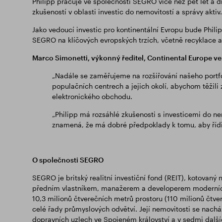
Philipp pracuje ve společnosti SEGRO více než pět let a dř
zkušeností v oblasti investic do nemovitostí a správy aktiv.
Jako vedoucí investic pro kontinentální Evropu bude Philipp
SEGRO na klíčových evropských trzích, včetně recyklace a 
Marco Simonetti, výkonný ředitel, Continental Europe v
„Nadále se zaměřujeme na rozšiřování našeho portfo
populačních centrech a jejich okolí, abychom těžili
elektronického obchodu.
„Philipp má rozsáhlé zkušenosti s investicemi do nem
znamená, že má dobré předpoklady k tomu, aby řídil n
O společnosti SEGRO
SEGRO je britský realitní investiční fond (REIT), kotovaný
předním vlastníkem, manažerem a developerem moderních 
10,3 milionů čtverečních metrů prostoru (110 milionů čtve
celé řady průmyslových odvětví. Její nemovitosti se nacház
dopravních uzlech ve Spojeném království a v sedmi dalš