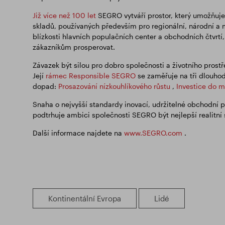
Již více než 100 let
SEGRO vytváří prostor, který umožňuj
skladů, používaných především pro regionální, národní a m
blízkosti hlavních populačních center a obchodních čtvrtí,
zákazníkům prosperovat.
Závazek být silou pro dobro společnosti a životního prost
Její
rámec Responsible SEGRO
se zaměřuje na tři dlouhodo
dopad:
Prosazování nízkouhlíkového růstu
,
Investice do m
Snaha o nejvyšší standardy inovací, udržitelné obchodní 
podtrhuje ambici společnosti SEGRO být nejlepší realitní 
Další informace najdete na
www.SEGRO.com
.
Kontinentální Evropa
Lidé