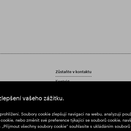
Zůstaňte v kontaktu
Kontakt
Zásady péče o zákazníky
í zprávu a účetní závěrku
zlepšení vašeho zážitku.
prohlížení. Soubory cookie zlepšují navigaci na webu, analyzují po
cookie, nebo změnit své preference týkající se souborů cookie, navš
na „Přijmout všechny soubory cookie“ souhlasíte s ukládáním souborů