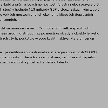
kladů a průmyslových nemovitostí. Vlastní nebo spravuje 8,8
h stop) v hodnotě 15,3 miliardy GBP a slouží zákazníkům z celé
ve velkých městech a jejich okolí a na klíčových dopravních
ých zemích.
je dít se mimořádné věci. Od moderních velkokapacitních
mezinárodní distribuci, až po městské sklady a objekty lehkého
ích čtvrtí, poskytuje vysoce kvalitní aktiva, která umožňují
ředí je nedílnou součástí účelu a strategie společnosti SEGRO.
é priority, u kterých společnost věří, že může mít největší
stních komunit a prostředí a Péče o talenty.