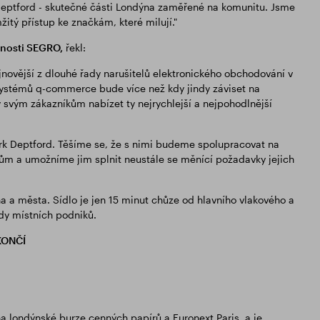
eptford - skutečné části Londýna zaměřené na komunitu. Jsme
tý přístup ke značkám, které milují."
čnosti SEGRO,
řekl:
jnovější z dlouhé řady narušitelů elektronického obchodování v
ystémů q-commerce bude více než kdy jindy záviset na
svým zákazníkům nabízet ty nejrychlejší a nejpohodlnější
Park Deptford. Těšíme se, že s nimi budeme spolupracovat na
m a umožníme jim splnit neustále se měnící požadavky jejich
a a města. Sídlo je jen 15 minut chůze od hlavního vlakového a
dy místních podniků.
KONČÍ
 na londýnské burze cenných papírů a Euronext Paris, a je