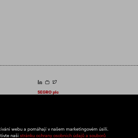
https://www.linkedin.com/
https://www.youtube.com/
https://twitter.com/segroplc
SEGRO plc
Sídlo: 1 New Burlington Place, Londýn W1S
2HR
Registrační číslo Spojeného království
167591
Místo registrace: Anglie a Wales
užívání webu a pomáhají v našem marketingovém úsilí.
tivte naši
stránku ochrany osobních údajů a souborů