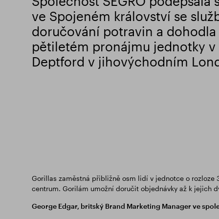
Společnost SEGRO podepsala s
ve Spojeném království se služ
doručování potravin a dohodla s
pětiletém pronájmu jednotky 
Deptford v jihovýchodním Lon
Gorillas zaměstná přibližně osm lidí v jednotce o rozloze
centrum. Gorilám umožní doručit objednávky až k jejich 
George Edgar, britský Brand Marketing Manager ve společ