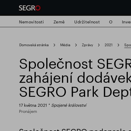
Nemovitosti
Země
Udržitelnost
O
Inve
Search
Domovská stránka
Média
Zprávy
2021
Spo
for
Submit
Společnost SEGR
Populární vyhledávání
search
zahájení dodávek
Zodpovědné SEGRO
Slough obchodn
SEGRO Park Dept
17 května 2021
Spojené království
Pronájem