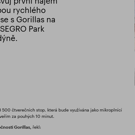
vůj první nájem
bou rychlého
e s Gorillas na
v SEGRO Park
dýně.
 3 500 čtverečních stop, která bude využívána jako mikroplnící
dveřím za pouhých 10 minut.
nosti Gorillas,
řekl: