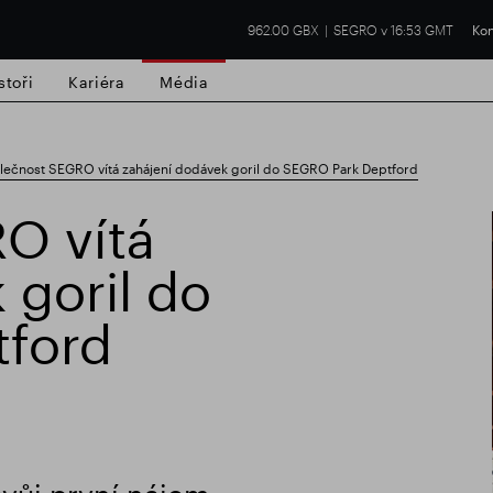
962.00 GBX
SEGRO v 16:53 GMT
Kon
stoři
Kariéra
Média
lečnost SEGRO vítá zahájení dodávek goril do SEGRO Park Deptford
O vítá
 goril do
í nemovitost
Finanční výsledky
Aktual
ford