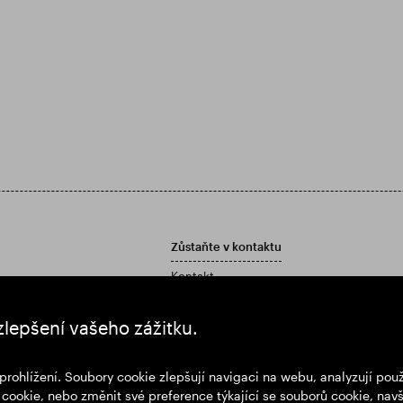
Zůstaňte v kontaktu
Kontakt
Zásady péče o zákazníky
í zprávu a účetní závěrku
zlepšení vašeho zážitku.
prohlížení. Soubory cookie zlepšují navigaci na webu, analyzují po
cookie, nebo změnit své preference týkající se souborů cookie, navš