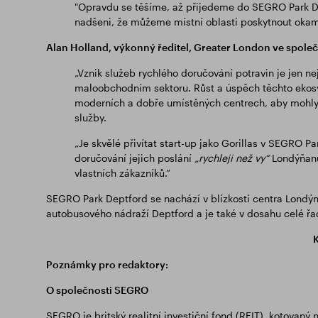
"Opravdu se těšíme, až přijedeme do SEGRO Park D
nadšeni, že můžeme místní oblasti poskytnout okamži
Alan Holland, výkonný ředitel, Greater London ve spole
„Vznik služeb rychlého doručování potravin je jen ne
maloobchodním sektoru. Růst a úspěch těchto ekos
moderních a dobře umístěných centrech, aby mohly 
služby.
„Je skvělé přivítat start-up jako Gorillas v SEGRO 
doručování jejich poslání
„rychleji než vy“
Londýňanů
vlastních zákazníků.“
SEGRO Park Deptford se nachází v blízkosti centra Londýn
autobusového nádraží Deptford a je také v dosahu celé řa
Poznámky pro redaktory:
O společnosti SEGRO
SEGRO je britský realitní investiční fond (REIT), kotovaný