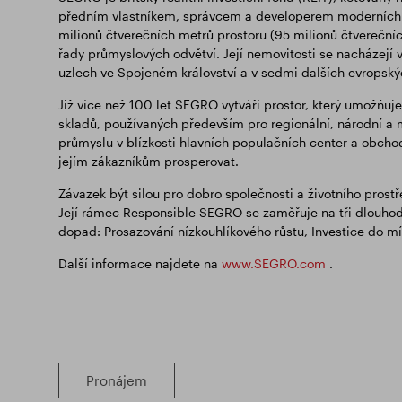
předním vlastníkem, správcem a developerem moderních s
milionů čtverečních metrů prostoru (95 milionů čtverečníc
řady průmyslových odvětví. Její nemovitosti se nacházejí 
uzlech ve Spojeném království a v sedmi dalších evropsk
Již více než 100 let SEGRO vytváří prostor, který umožňu
skladů, používaných především pro regionální, národní a 
průmyslu v blízkosti hlavních populačních center a obchodn
jejím zákazníkům prosperovat.
Závazek být silou pro dobro společnosti a životního prost
Její rámec Responsible SEGRO se zaměřuje na tři dlouhodob
dopad: Prosazování nízkouhlíkového růstu, Investice do mí
Další informace najdete na
www.SEGRO.com
.
Pronájem