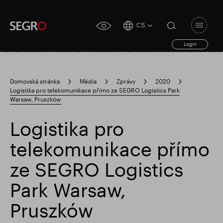
CS
Open
click
navigat
search
Login
for
toggle
form
accessibility
tool
Domovská stránka
Média
Zprávy
2020
Logistika pro telekomunikace přímo ze SEGRO Logistics Park
Search
Warsaw, Pruszków
Clea
Průhledná
for
Submit
sub
search
Logistika pro
Populární vyhledávání
telekomunikace přímo
Zodpovědné SEGRO
ze SEGRO Logistics
Park Warsaw,
Slough obchodní nemovitost
Pruszków