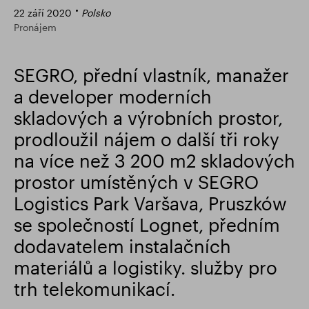
22 září 2020
Polsko
Finanční výsledky
Aktualizace obchodování
Pronájem
SEGRO, přední vlastník, manažer
Chytrý park
a developer moderních
skladových a výrobních prostor,
prodloužil nájem o další tři roky
na více než 3 200 m2 skladových
prostor umístěných v SEGRO
Logistics Park Varšava, Pruszków
se společností Lognet, předním
dodavatelem instalačních
materiálů a logistiky. služby pro
trh telekomunikací.