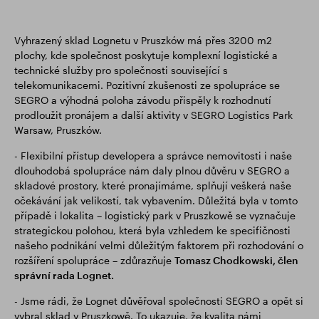
Vyhrazený sklad Lognetu v Pruszków má přes 3200 m2
plochy, kde společnost poskytuje komplexní logistické a
technické služby pro společnosti související s
telekomunikacemi. Pozitivní zkušenosti ze spolupráce se
SEGRO a výhodná poloha závodu přispěly k rozhodnutí
prodloužit pronájem a další aktivity v SEGRO Logistics Park
Warsaw, Pruszków.
- Flexibilní přístup developera a správce nemovitosti i naše
dlouhodobá spolupráce nám daly plnou důvěru v SEGRO a
skladové prostory, které pronajímáme, splňují veškerá naše
očekávání jak velikostí, tak vybavením. Důležitá byla v tomto
případě i lokalita – logistický park v Pruszkowě se vyznačuje
strategickou polohou, která byla vzhledem ke specifičnosti
našeho podnikání velmi důležitým faktorem při rozhodování o
rozšíření spolupráce – zdůrazňuje
Tomasz Chodkowski, člen
správní rada Lognet.
- Jsme rádi, že Lognet důvěřoval společnosti SEGRO a opět si
vybral sklad v Pruszkowě. To ukazuje, že kvalita námi