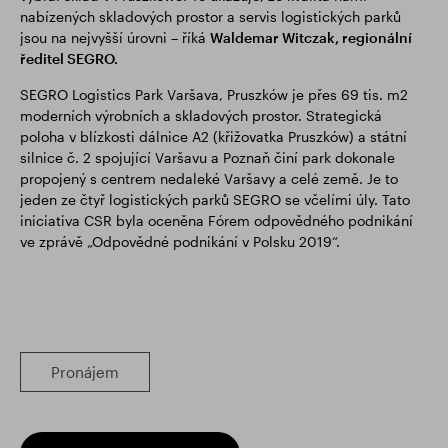
nabízených skladových prostor a servis logistických parků
jsou na nejvyšší úrovni – říká
Waldemar Witczak, regionální
ředitel SEGRO.
SEGRO Logistics Park Varšava, Pruszków je přes 69 tis. m2
moderních výrobních a skladových prostor. Strategická
poloha v blízkosti dálnice A2 (křižovatka Pruszków) a státní
silnice č. 2 spojující Varšavu a Poznaň činí park dokonale
propojený s centrem nedaleké Varšavy a celé země. Je to
jeden ze čtyř logistických parků SEGRO se včelími úly. Tato
iniciativa CSR byla oceněna Fórem odpovědného podnikání
ve zprávě „Odpovědné podnikání v Polsku 2019“.
Pronájem