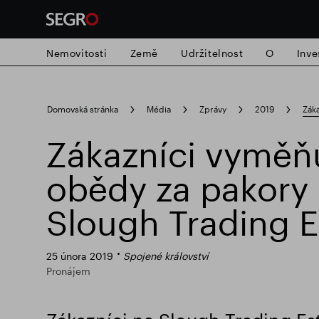
Nemovitosti
Země
Udržitelnost
O
Inve
Search
Domovská stránka
Média
Zprávy
2019
Záka
for
Submit
Zákazníci vyměňu
Populární vyhledávání
search
obědy za pakory
Zodpovědné SEGRO
Slough obchodn
Slough Trading E
25 února 2019
Spojené království
Pronájem