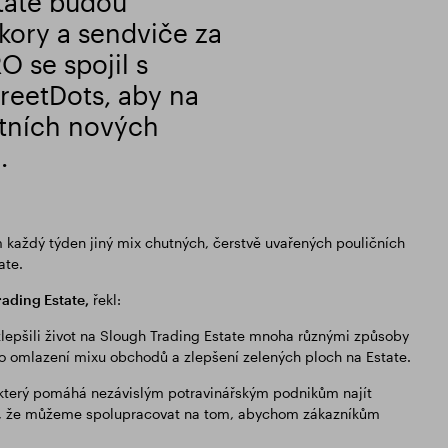
tate budou
ory a sendviče za
O se spojil s
treetDots, aby na
itních nových
.
 každý týden jiný mix chutných, čerstvě uvařených pouličních
ate.
ading Estate,
řekl:
epšili život na Slough Trading Estate mnoha různými způsoby
po omlazení mixu obchodů a zlepšení zelených ploch na Estate.
, který pomáhá nezávislým potravinářským podnikům najít
eni, že můžeme spolupracovat na tom, abychom zákazníkům