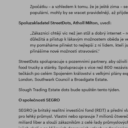
Zpočátku – a vzhledem k tomu, že je ještě zima – s
populární, mohly by se vracet pravidelněji, až přijde 
Spoluzakladatel StreetDots, Atholl Milton,
uvedl:
„Zákazníci chtějí víc než jen stůl a dobrý internet
důležitá a přístup k lákavým možnostem oběda je ve
my pomáháme přinést to nejlepší z ní lidem, kteří j
přinášíme nové možnosti stravování.“
StreetDots spolupracuje s pozemními partnery, aby oživili 
food trucky a stánky. Spolupracuje s více než 800 nezáv
tečkách po celém Spojeném království s velkými plány expa
London, Southwark Council a Broadgate Estate.
Slough Trading Estate dots bude spuštěn tento týden.
O společnosti SEGRO
SEGRO je britský realitní investiční fond (REIT) a přední
pro lehký průmysl. Vlastní nebo spravuje 7 milionů čtvere
miliard liber a slouží zákazníkům z celé řady průmyslovýc