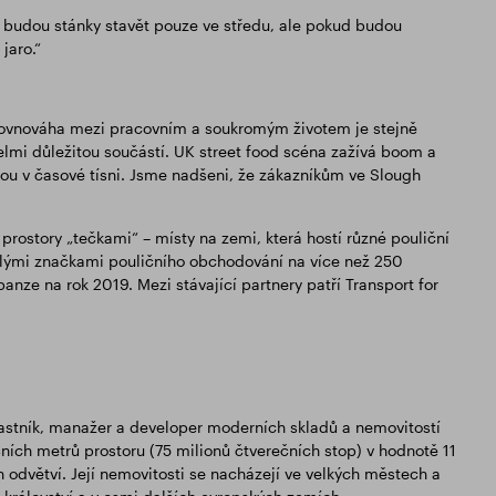
e budou stánky stavět pouze ve středu, ale pokud budou
jaro.“
 – rovnováha mezi pracovním a soukromým životem je stejně
lmi důležitou součástí. UK street food scéna zažívá boom a
sou v časové tísni. Jsme nadšeni, že zákazníkům ve Slough
prostory „tečkami“ – místy na zemi, která hostí různé pouliční
islými značkami pouličního obchodování na více než 250
nze na rok 2019. Mezi stávající partnery patří Transport for
 vlastník, manažer a developer moderních skladů a nemovitostí
čních metrů prostoru (75 milionů čtverečních stop) v hodnotě 11
h odvětví. Její nemovitosti se nacházejí ve velkých městech a