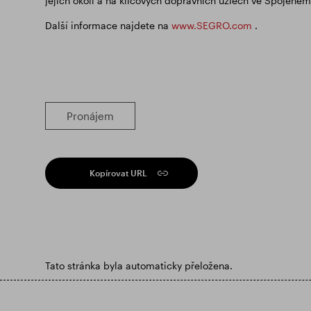
jejich okolí a na klíčových dopravních uzlech ve Spojeném
Další informace najdete na
www.SEGRO.com
.
Pronájem
Kopírovat URL
Tato stránka byla automaticky přeložena.