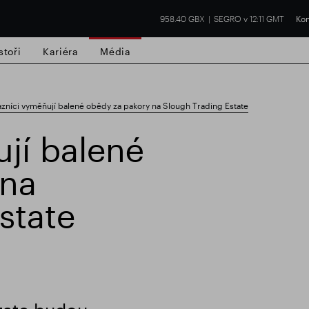
958.40 GBX
SEGRO v 12:11 GMT
Kon
stoři
Kariéra
Média
zníci vyměňují balené obědy za pakory na Slough Trading Estate
jí balené
 na
í nemovitost
Finanční výsledky
Aktual
state