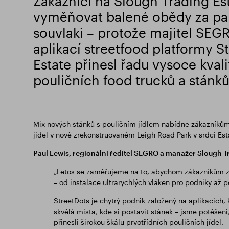
Zákazníci na Slough Trading Es
vyměňovat balené obědy za pak
souvlaki – protože majitel SEGR
aplikací streetfood platformy S
Estate přinesl řadu vysoce kval
pouličních food trucků a stánků
Mix nových stánků s pouličním jídlem nabídne zákazníkům
jídel v nově zrekonstruovaném Leigh Road Park v srdci Est
Paul Lewis, regionální ředitel SEGRO a manažer Slough Tr
„Letos se zaměřujeme na to, abychom zákazníkům zl
– od instalace ultrarychlých vláken pro podniky až 
StreetDots je chytrý podnik založený na aplikacích
skvělá místa, kde si postavit stánek – jsme potěš
přinesli širokou škálu prvotřídních pouličních jídel.