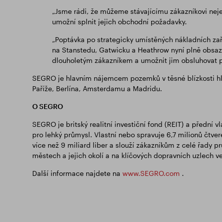
„Jsme rádi, že můžeme stávajícímu zákazníkovi nejen
umožní splnit jejich obchodní požadavky.
„Poptávka po strategicky umístěných nákladních zaří
na Stanstedu, Gatwicku a Heathrow nyní plně obsaz
dlouholetým zákazníkem a umožnit jim obsluhovat po
SEGRO je hlavním nájemcem pozemků v těsné blízkosti hla
Paříže, Berlína, Amsterdamu a Madridu.
O SEGRO
SEGRO je britský realitní investiční fond (REIT) a přední
pro lehký průmysl. Vlastní nebo spravuje 6,7 milionů čtve
více než 9 miliard liber a slouží zákazníkům z celé řady p
městech a jejich okolí a na klíčových dopravních uzlech v
Další informace najdete na
www.SEGRO.com
.