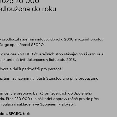
zloze 20 000
odloužena do roku
 prodloužil nájemní smlouvu do roku 2030 a rozšířil prostor,
 Cargo společnosti SEGRO.
 rozloze 250 000 čtverečních stop stávajícího zákazníka a
p, které má být dokončeno v listopadu 2018.
vora a další parkoviště pro personál.
itním zařízením na letišti Stansted a je plně propuštěno
 umožňuje přepravu balíků přijíždějících do Spojeného
ands. Přes 250 000 tun nákladní dopravy ročně projde přes
 manipulaci s nákladem ve Spojeném království.
ndon, SEGRO,
řekl: