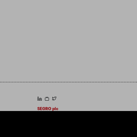
https://www.linkedin.com/
https://www.youtube.com/
https://twitter.com/segroplc
SEGRO plc
Sídlo: 1 New Burlington Place, Londýn W1S
2HR
Registrační číslo Spojeného království
167591