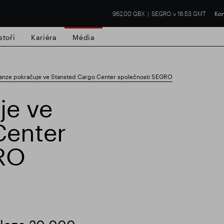
962.00 GBX
SEGRO v 16:53 GMT
Kon
stoři
Kariéra
Média
anze pokračuje ve Stansted Cargo Center společnosti SEGRO
je ve
Center
í nemovitost
Finanční výsledky
Aktual
RO