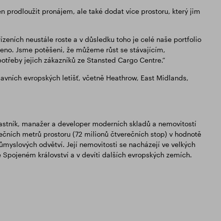
 prodloužit pronájem, ale také dodat více prostoru, který jim
zeních neustále roste a v důsledku toho je celé naše portfolio
eno. Jsme potěšeni, že můžeme růst se stávajícím,
třeby jejich zákazníků ze Stansted Cargo Centre.“
vních evropských letišť, včetně Heathrow, East Midlands,
 vlastník, manažer a developer moderních skladů a nemovitostí
rečních metrů prostoru (72 milionů čtverečních stop) v hodnotě
růmyslových odvětví. Její nemovitosti se nacházejí ve velkých
e Spojeném království a v devíti dalších evropských zemích.