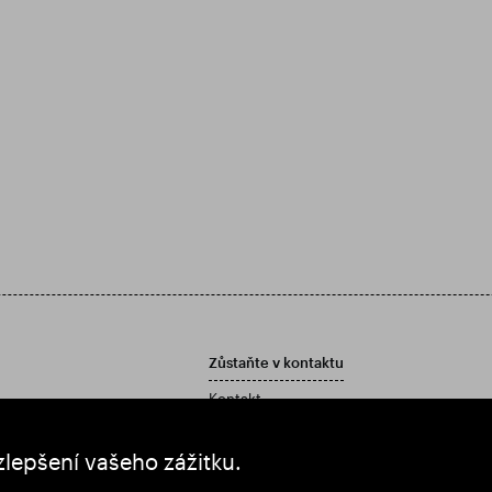
Zůstaňte v kontaktu
Kontakt
Zásady péče o zákazníky
í zprávu a účetní závěrku
zlepšení vašeho zážitku.