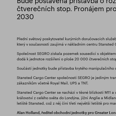
Bude postavena přístavba o ro
čtverečních stop. Pronájem pr
2030
Přední světový poskytovatel kurýrních doručovacích služeb
který v současnosti zaujímá v nákladním centru Stansted
Společnost SEGRO získala pozemek sousedící s objektem o
dodá k jednotce rozšíření o ploše 20 000 čtverečních sto
Součástí jednotky bude přístavba krytého manipulačního d
Stansted Cargo Center společnosti SEGRO je jediným tranz
zákazníkům včetně Royal Mail, UPS a TNT.
Stansted Cargo Center se nachází v těsné blízkosti M11 a
království z celého světa do Londýna, jižní Anglie a Midl
letiště Stansted, což z něj činí třetí největší letiště pro
Alan Holland, ředitel obchodní jednotky pro Greater Lo