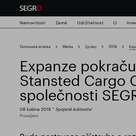
Nemovitosti
Země
Udržitelnost
O
Inve
Search
Domovská stránka
Média
Zprávy
2018
Exp
for
Submit
Expanze pokraču
Populární vyhledávání
search
Stansted Cargo 
Zodpovědné SEGRO
Slough obchodn
společnosti SEG
08 května 2018
Spojené království
Pronájem