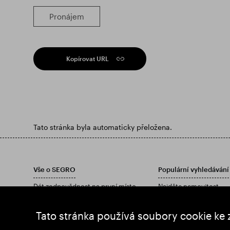
Pronájem
Kopírovat URL
Tato stránka byla automaticky přeložena.
Vše o SEGRO
Populární vyhledávání
Dát zodpovědnost na první místo
Najděte nemovitost
investoři
Najděte nemovitost
Postřehy
Stáhněte si naši výročn
Tato stránka používá soubory cookie ke 
Zprávy