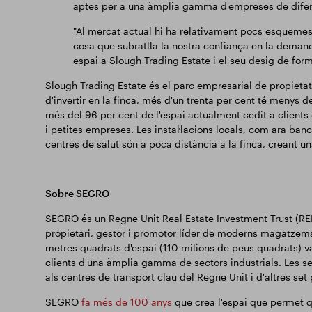
aptes per a una àmplia gamma d'empreses de difere
"Al mercat actual hi ha relativament pocs esquemes
cosa que subratlla la nostra confiança en la demand
espai a Slough Trading Estate i el seu desig de for
Slough Trading Estate és el parc empresarial de propie
d'invertir en la finca, més d'un trenta per cent té menys 
més del 96 per cent de l'espai actualment cedit a client
i petites empreses. Les instal·lacions locals, com ara bancs
centres de salut són a poca distància a la finca, creant u
Sobre SEGRO
SEGRO és un Regne Unit Real Estate Investment Trust (REIT)
propietari, gestor i promotor líder de moderns magatzems 
metres quadrats d'espai (110 milions de peus quadrats) va
clients d'una àmplia gamma de sectors industrials. Les seve
als centres de transport clau del Regne Unit i d'altres set
SEGRO
fa més de 100 anys
que crea l'espai que permet 