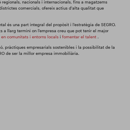
ó regionals, nacionals i internacionals, fins a magatzems
istrictes comercials, ofereix actius d'alta qualitat que
al és una part integral del propòsit i l'estratègia de SEGRO.
ts a llarg termini on l'empresa creu que pot tenir el major
r en comunitats i entorns locals
i
fomentar el talent
.
, pràctiques empresarials sostenibles i la possibilitat de la
RO de ser la millor empresa immobiliària.