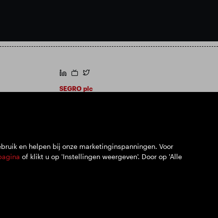
https://www.linkedin.com/
https://www.youtube.com/
https://twitter.com/segroplc
SEGRO plc
Hoofdkantoor: 1 New Burlington Place,
London W1S 2HR
VK geregistreerd nr. 167591
Plaats van registratie: Engeland en Wales
ebruik en helpen bij onze marketinginspanningen. Voor
pagina
of klikt u op 'Instellingen weergeven'. Door op 'Alle