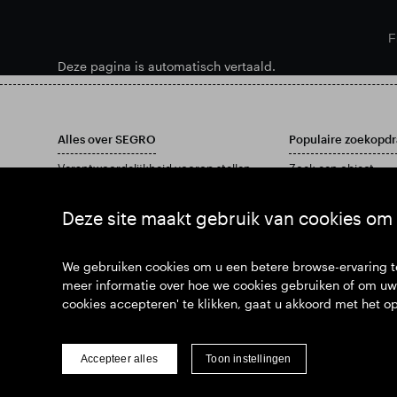
F
Deze pagina is automatisch vertaald.
Alles over SEGRO
Populaire zoekopdr
Verantwoordelijkheid voorop stellen
Zoek een object
Investeerders
Vind een locatie
Inzichten
Download ons jaarve
Deze site maakt gebruik van cookies om 
Nieuws
Sluit je bij ons aan
We gebruiken cookies om u een betere browse-ervaring te
meer informatie over hoe we cookies gebruiken of om uw 
cookies accepteren' te klikken, gaat u akkoord met het o
© SEGRO 2022
Accepteer alles
Toon instellingen