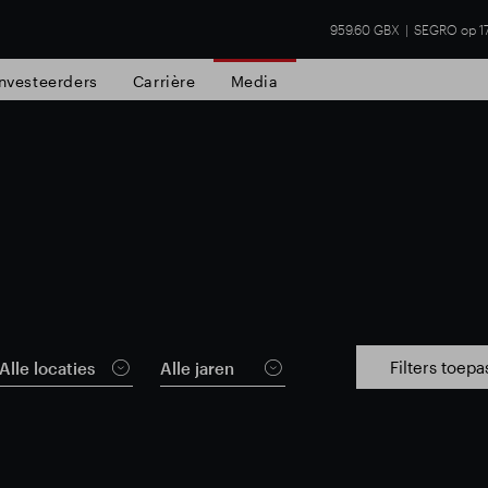
959.60 GBX
SEGRO op 1
Investeerders
Carrière
Media
Filters toep
Alle locaties
Alle jaren