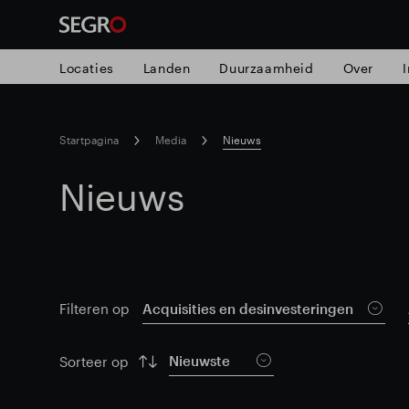
Locaties
Landen
Duurzaamheid
Over
Search
Startpagina
Media
Nieuws
for
Submit
Nieuws
search
Acquisities en desinvesteringen
Filteren op
Nieuwste
Sorteer op