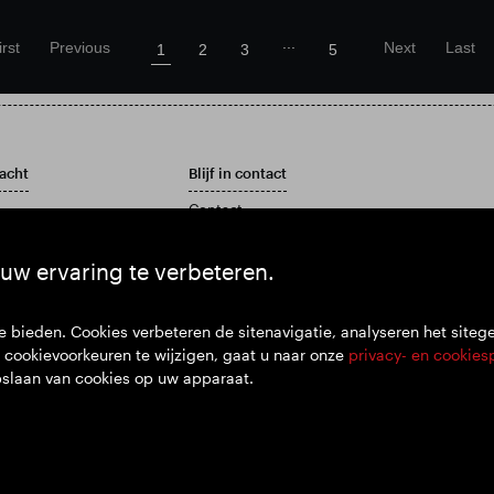
...
irst
Previous
Next
Last
1
2
3
5
acht
Blijf in contact
Contact
Klantenservicebeleid
rslag en jaarrekening
uw ervaring te verbeteren.
 bieden. Cookies verbeteren de sitenavigatie, analyseren het siteg
cookievoorkeuren te wijzigen, gaat u naar onze
privacy- en cookies
pslaan van cookies op uw apparaat.
Disclaimer
Privacybeleid
Cookiebeleid