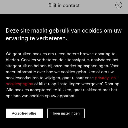
Blijf in contact
https://www.linkedin.com/
https://www.youtube.com/
https://twitter.com/segrop
Deze site maakt gebruik van cookies om uw
ervaring te verbeteren.
SEGRO plc
Hoofdkantoor: 1 New Burlington Place, London W1S 2HR
We gebruiken cookies om u een betere browse-ervaring te
VK geregistreerd nr. 167591
bieden. Cookies verbeteren de sitenavigatie, analyseren het
Plaats van registratie: Engeland en Wales
sitegebruik en helpen bij onze marketinginspanningen. Voor
meer informatie over hoe we cookies gebruiken of om uw
cookievoorkeuren te wijzigen, gaat u naar onze
privacy- en
© SEGRO 2022
cookiespagina
of klikt u op 'Instellingen weergeven'. Door op
'Alle cookies accepteren' te klikken, gaat u akkoord met het
Disclaimer
opslaan van cookies op uw apparaat.
Privacybeleid
Cookiebeleid
Accepteer alles
Toon instellingen