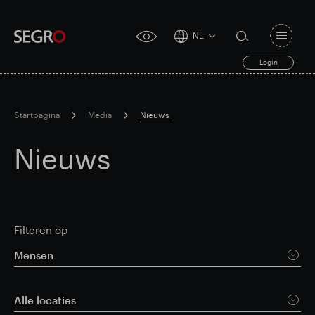
NL
Open
click
navigat
search
Login
for
toggle
form
accessibility
tool
Startpagina
Media
Nieuws
Search
Clea
Duidelijk
for
Nieuws
Submit
sub
search
Filteren op
Mensen
Alle locaties