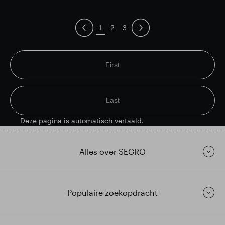
1
2
3
First
Last
Deze pagina is automatisch vertaald.
Alles over SEGRO
Populaire zoekopdracht