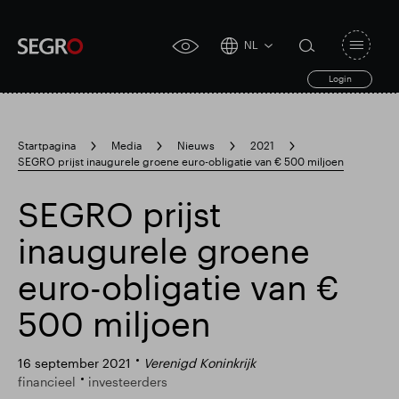
NL
Open
click
navigat
search
Login
for
toggle
form
accessibility
tool
Startpagina
Media
Nieuws
2021
SEGRO prijst inaugurele groene euro-obligatie van € 500 miljoen
Search
Clea
Duidelijk
for
Submit
sub
SEGRO prijst
search
inaugurele groene
euro-obligatie van €
500 miljoen
16 september 2021
Verenigd Koninkrijk
financieel
investeerders