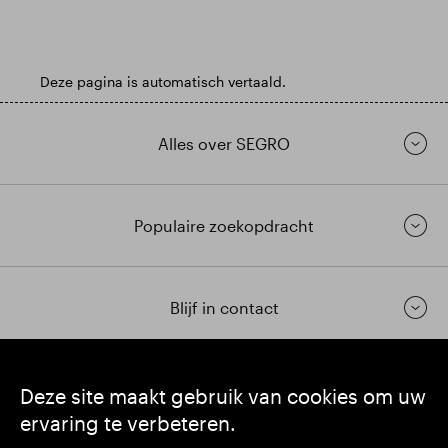
Deze pagina is automatisch vertaald.
Alles over SEGRO
Populaire zoekopdracht
Blijf in contact
https://www.linkedin.com/
https://www.youtube.com/
https://twitter.com/segrop
Deze site maakt gebruik van cookies om uw
ervaring te verbeteren.
SEGRO plc