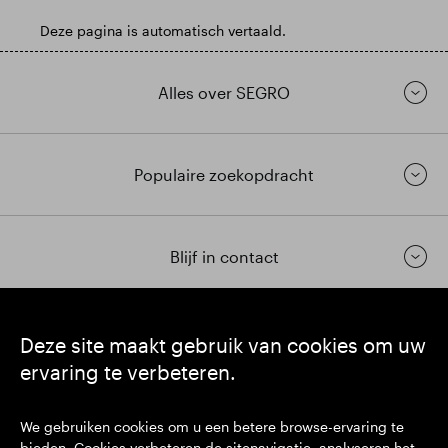
Deze pagina is automatisch vertaald.
Alles over SEGRO
Populaire zoekopdracht
Blijf in contact
https://www.linkedin.com/
https://www.youtube.com/
https://twitter.com/segrop
Deze site maakt gebruik van cookies om uw
ervaring te verbeteren.
SEGRO plc
Hoofdkantoor: 1 New Burlington Place, London W1S 2HR
We gebruiken cookies om u een betere browse-ervaring te
VK geregistreerd nr. 167591
bieden. Cookies verbeteren de sitenavigatie, analyseren het