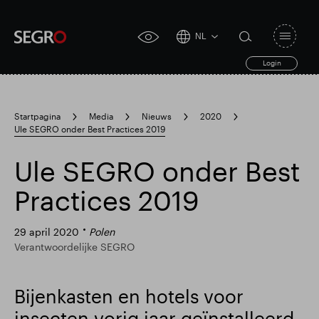
NL
Open
click
navigat
search
Login
for
toggle
form
accessibility
tool
Startpagina
Media
Nieuws
2020
Ule SEGRO onder Best Practices 2019
Search
Clea
Duidelijk
for
Submit
sub
Ule SEGRO onder Best
search
Practices 2019
29 april 2020
Polen
Verantwoordelijke SEGRO
Bijenkasten en hotels voor
insecten vorig jaar geïnstalleerd