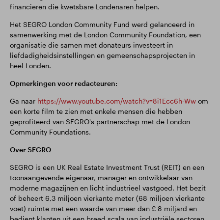
financieren die kwetsbare Londenaren helpen.
Het SEGRO London Community Fund werd gelanceerd in
samenwerking met de London Community Foundation, een
organisatie die samen met donateurs investeert in
liefdadigheidsinstellingen en gemeenschapsprojecten in
heel Londen.
Opmerkingen voor redacteuren:
Ga naar
https://www.youtube.com/watch?v=8i1Ecc6h-Ww
om
een korte film te zien met enkele mensen die hebben
geprofiteerd van SEGRO's partnerschap met de London
Community Foundations.
Over SEGRO
SEGRO is een UK Real Estate Investment Trust (REIT) en een
toonaangevende eigenaar, manager en ontwikkelaar van
moderne magazijnen en licht industrieel vastgoed. Het bezit
of beheert 6,3 miljoen vierkante meter (68 miljoen vierkante
voet) ruimte met een waarde van meer dan £ 8 miljard en
bedient klanten uit een breed scala van industriële sectoren.