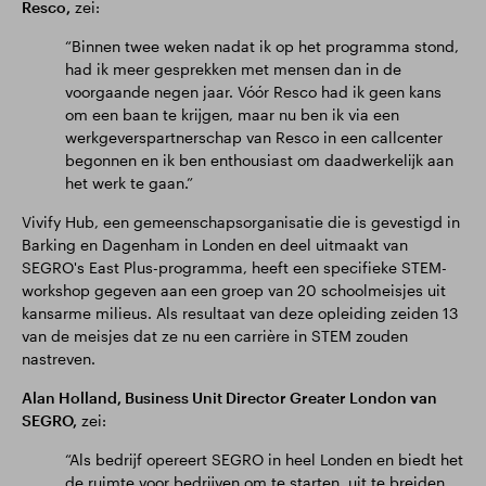
Resco,
zei:
“Binnen twee weken nadat ik op het programma stond,
had ik meer gesprekken met mensen dan in de
voorgaande negen jaar. Vóór Resco had ik geen kans
om een baan te krijgen, maar nu ben ik via een
werkgeverspartnerschap van Resco in een callcenter
begonnen en ik ben enthousiast om daadwerkelijk aan
het werk te gaan.”
Vivify Hub, een gemeenschapsorganisatie die is gevestigd in
Barking en Dagenham in Londen en deel uitmaakt van
SEGRO's East Plus-programma, heeft een specifieke STEM-
workshop gegeven aan een groep van 20 schoolmeisjes uit
kansarme milieus. Als resultaat van deze opleiding zeiden 13
van de meisjes dat ze nu een carrière in STEM zouden
nastreven.
Alan Holland, Business Unit Director Greater London van
SEGRO,
zei:
“Als bedrijf opereert SEGRO in heel Londen en biedt het
de ruimte voor bedrijven om te starten, uit te breiden