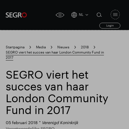
NL
Open
click
navigat
search
Login
for
toggle
form
accessibility
tool
Startpagina
Media
Nieuws
2018
SEGRO viert het succes van haar London Community Fund in
Search
2017
Clea
Duidelijk
for
Submit
sub
search
SEGRO viert het
succes van haar
London Community
Fund in 2017
05 februari 2018
Verenigd Koninkrijk
Verantwoordelijke SEGRO