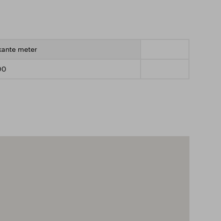
kante meter
00