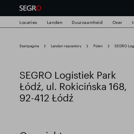
Locaties
Landen
Duurzaamheid
Over
Search
Startpagina
Landen repository
Polen
SEGRO Logi
for
Submit
search
SEGRO Logistiek Park
Łódź, ul. Rokicińska 168,
92-412 Łódź