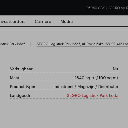
959.60 GBX
SEGRO op 1
Investeerders
Carrière
Media
stiek Park Łódź
SEGRO Logistiek Park Łódź, ul. Rokicińska 168, 92-412 Łó
Verkrijgbaar
Nu
Maat:
11840 sq ft (1100 sq m)
Product type:
Industrieel / Magazijn / Distributie
Landgoed:
SEGRO Logistiek Park Łódź