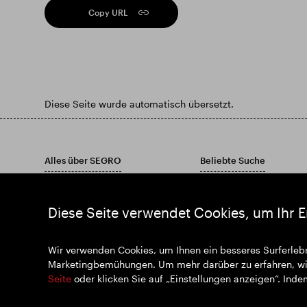
Copy URL
Diese Seite wurde automatisch übersetzt.
Alles über SEGRO
Beliebte Suche
Verantwortung an erster Stelle
Finden Sie Ihre Immobilie
Investoren
Finden Sie ein Anwesen
Diese Seite verwendet Cookies, um Ihr E
Einblicke
Laden Sie unseren Jahres
Nachrichten
Wir verwenden Cookies, um Ihnen ein besseres Surferlebn
Begleiten Sie uns
Marketingbemühungen. Um mehr darüber zu erfahren, wie
Seite
oder klicken Sie auf „Einstellungen anzeigen“. Inde