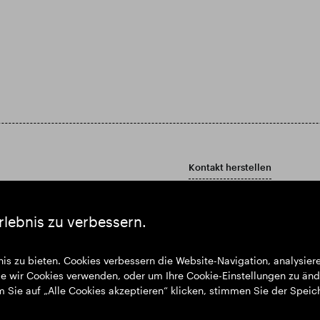
Kontakt herstellen
Kontakt
Kundenbetreuungsrichtlinie
rlebnis zu verbessern.
bericht und Jahresabschluss herunter
is zu bieten. Cookies verbessern die Website-Navigation, analysie
 wir Cookies verwenden, oder um Ihre Cookie-Einstellungen zu änd
m Sie auf „Alle Cookies akzeptieren“ klicken, stimmen Sie der Spei