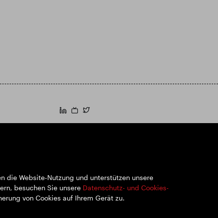
https://www.linkedin.com/
https://www.youtube.com/
https://twitter.com/segroplc
SEGRO plc
Eingetragener Sitz: 1 New Burlington Place,
London W1S 2HR
Im Vereinigten Königreich registrierte Nr.
167591
ren die Website-Nutzung und unterstützen unsere
Registrierungsort: England & Wales
ern, besuchen Sie unsere
Datenschutz- und Cookies-
cherung von Cookies auf Ihrem Gerät zu.