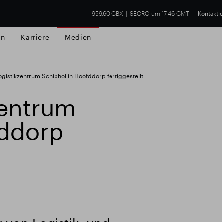
959.60 GBX
SEGRO um 17:46 GMT
Kontakti
en
Karriere
Medien
istikzentrum Schiphol in Hoofddorp fertiggestellt
zentrum
fddorp
lsgut
Finanzielle Ergebnisse
Trading-Up