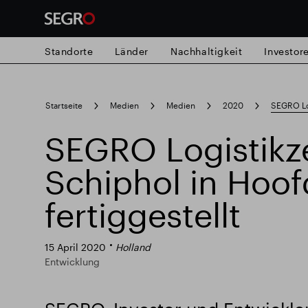
Standorte
Länder
Nachhaltigkeit
Investor
Search
Startseite
Medien
Medien
2020
SEGRO Log
for
Submit
SEGRO Logistik
Popular search
search
Schiphol in Hoo
Verantwortlich SEGRO
Slough Hande
fertiggestellt
Responsible SEGRO
15 April 2020
Holland
Entwicklung