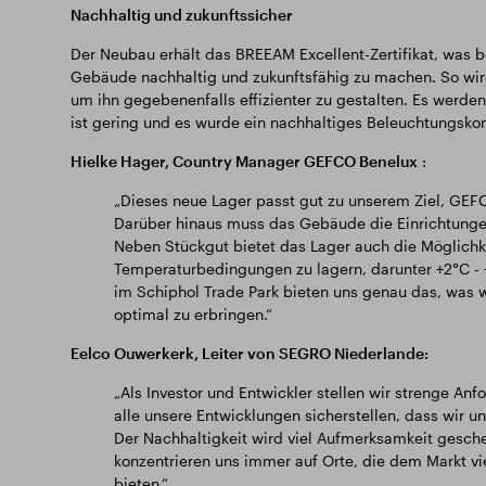
Nachhaltig und zukunftssicher
Der Neubau erhält das BREEAM Excellent-Zertifikat, was 
Gebäude nachhaltig und zukunftsfähig zu machen. So wird
um ihn gegebenenfalls effizienter zu gestalten. Es werd
ist gering und es wurde ein nachhaltiges Beleuchtungskon
Hielke Hager, Country Manager GEFCO Benelux
:
„Dieses neue Lager passt gut zu unserem Ziel, GEF
Darüber hinaus muss das Gebäude die Einrichtungen 
Neben Stückgut bietet das Lager auch die Möglichk
Temperaturbedingungen zu lagern, darunter +2°C - 
im Schiphol Trade Park bieten uns genau das, was 
optimal zu erbringen.“
Eelco Ouwerkerk, Leiter von SEGRO Niederlande:
„Als Investor und Entwickler stellen wir strenge An
alle unsere Entwicklungen sicherstellen, dass wir 
Der Nachhaltigkeit wird viel Aufmerksamkeit gesche
konzentrieren uns immer auf Orte, die dem Markt vie
bieten.“