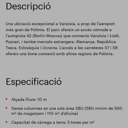
Descripció
Una ubicació excepcional a Varsòvia, a prop de l'aeroport
més gran de Polònia. El parc ofereix un accés còmode a
l'autopista A2 (Berlín-Moscou) que connecta Varsòvia i Łódź,
Poznań, i també mercats estrangers: Alemanya, República
Txeca, Eslovàquia i Ucraïna. L'accés a les carreteres S7 i S8
ofereix una bona connexió amb altres regions de Polònia.
Especificació
Alçada lliure: 10 m
Sense columnes en una sola àrea SBU (SBU mínim de 500
m² de magatzem i 110 m² d'oficina)
Capacitat de càrrega a terra: 5 tones per m²