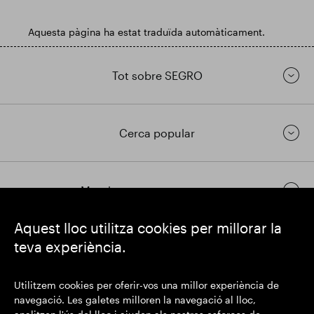
Aquesta pàgina ha estat traduïda automàticament.
Tot sobre SEGRO
Cerca popular
Mantingueu-vos en contacte
Aquest lloc utilitza cookies per millorar la
teva experiència.
https://www.linkedin.com/
https://www.youtube.com/
https://twitter.com/segrop
SEGRO plc
Utilitzem cookies per oferir-vos una millor experiència de
Domicili social: 1 New Burlington Place, Londres W1S 2HR
navegació. Les galetes milloren la navegació al lloc,
Número de registre al Regne Unit 167591