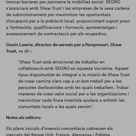
trencar barreres per permetre la mobilitat social. SEGRO
s'associarà amb Shaw Trust i les empreses de la seva cadena
de subministrament per maximitzar les oportunitats
d'ocupació per a la població local, proporcionant suport previ
a l'entrevista, qualificacions i formació, aprenentatges i
assessorament de contractació per als ocupadors.
Gavin Lawrie, director de serveis per a l'empresari, Shaw
Trust,
va dir
:
"Shaw Trust està emocionat de treballar en
col·laboració amb SEGRO en aquesta iniciativa. Aquest
tipus d'oportunitat és integral a la missió de Shaw Trust
de crear camins clars cap a un bon treball per a les
persones desfavorides amb les quals treballem. Trobar
maneres de crear valor social per a les organitzacions i
maximitzar cada lliura invertida ajudarà a enfortir les
comunitats locals a les quals servim".
Notes als editors:
Els plans inicials d'inversió comunitària cobreixen els
mercats del Regne Unit, França, Alemanya i Polònia.