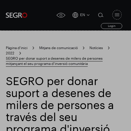
EN
Open
click
navigat
search
Login
for
toggle
form
accessibility
tool
Pàgina d'inici
Mitjans de comunicació
Notícies
2022
Search
SEGRO per donar suport a desenes de milers de persones
Clea
Clar
for
mitjançant el seu programa d'inversió comunitària
Submit
sub
search
Cerca popular
SEGRO per donar
suport a desenes de
Responsable SEGRO
milers de persones a
través del seu
Finca comercial de Slough
Resultats financers
programa d'inversió