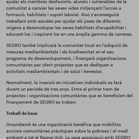
ajudar els membres desfavorits, aturats i vulnerables de la
comunitat a canviar les seves vides mitjançant l'accés a
formació, habilitats i suport laboral. Això s'aconseguirà
treballant amb escoles per ajudar els joves de diferents
orígens a desenvolupar les seves habilitats d'ocupabilitat i
educant-los i inspirant-los en una àmplia gamma de carreres.
SEGRO també implicarà la comunitat local en l'adopció de
mesures mediambientals i de biodiversitat en el seu
programa de desenvolupament, i finançarà organitzacions
comunitàries per oferir projectes que es dediquen a
activitats mediambientals i de salut i benestar.
Normalment, la inversió en iniciatives individuals es farà
durant un període de tres anys. Entre el primer tram de
projectes i organitzacions comunitàries que es beneficien del
finançament de SEGRO es troben:
Treball de base
Groundwork és una organització benèfica que mobilitza
accions comunitàries pràctiques sobre la pobresa i el medi
ambient a tot el Regne Unit. La seva associació amb SEGRO