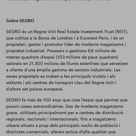
Sobre SEGRO
SEGRO és un Regne Unit Real Estate Investment Trust (REIT),
que cotitza a la Borsa de Londres i a Euronext París, i és un
propietari, gestor i promotor líder de moderns magatzems i
propietat industrial. Posseeix o gestiona 9,6 milions de
metres quadrats d'espai (103 milions de peus quadrats)
valorats en 21.300 milions de lliures esterlines que serveixen
a clients d'una àmplia gamma de sectors industrials. Les
seves propietats es troben a les principals ciutats i als
voltants i als centres de transport clau del Regne Unit i
d'altres set països europeus.
SEGRO fa més de 100 anys que crea l'espai que permet que
passin coses extraordinàries. Des de moderns magatzems
grans, utilitzats principalment per a centres de distribució
regionals, nacionals i internacionals, fins a magatzems
urbans situats a prop dels principals nuclis de població i
districtes comercials, ofereix actius d'alta qualitat que