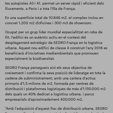
les autopistes A3 i A1, permet un servei ràpid i eficient dels
lliuraments. a París i a tota l'Illa de França.
En una superfície total de 10.846 m2, el complex inclou en
concret 1.200 m2 d'oficines i 300 m3 de showroom.
Ocupat per un grup líder mundial especialitzat en roba de
llit, l'edifici és un autèntic actiu en el context del
desplegament estratègic de SEGRO França en la logística
urbana. Aquest nou edifici de classe A construït l'any 2018 es
beneficiarà d'iniciatives mediambientals que promouen
especialment la biodiversitat.
SEGRO França persegueix així els seus objectius de
creixement i confirma la seva posició de lideratge en tota la
cadena de subministrament, amb una cartera d'actius
primaris d'1,5 milions de m2, formada per centres de
distribució i plataformes logístiques de més d'1.150.000 m2
dels quals un 40% dedicat a logística urbana, i parcs
empresarials d'aproximadament 400.000 m2.
"Amb l'adquisició d'aquest lloc de distribució urbana, SEGRO