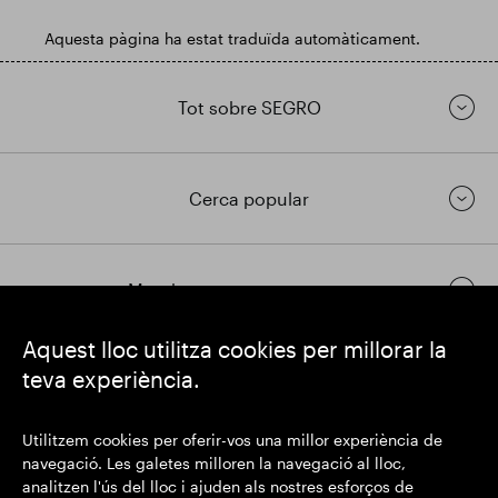
Aquesta pàgina ha estat traduïda automàticament.
Tot sobre SEGRO
Cerca popular
Mantingueu-vos en contacte
Aquest lloc utilitza cookies per millorar la
teva experiència.
https://www.linkedin.com/
https://www.youtube.com/
https://twitter.com/segrop
SEGRO plc
Utilitzem cookies per oferir-vos una millor experiència de
Domicili social: 1 New Burlington Place, Londres W1S 2HR
navegació. Les galetes milloren la navegació al lloc,
Número de registre al Regne Unit 167591
analitzen l'ús del lloc i ajuden als nostres esforços de