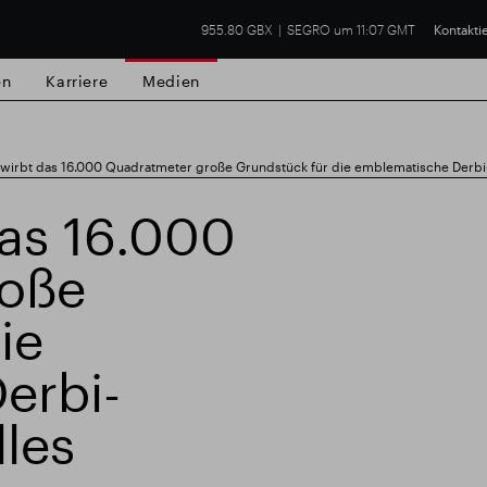
955.80 GBX
SEGRO um 11:07 GMT
Kontakti
en
Karriere
Medien
irbt das 16.000 Quadratmeter große Grundstück für die emblematische Derbi-F
as 16.000
roße
lsgut
Finanzielle Ergebnisse
Trading-Up
ie
erbi-
lles