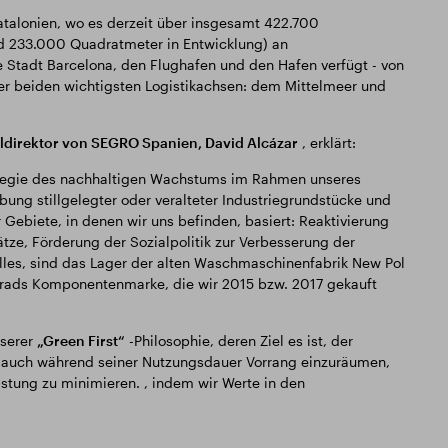
atalonien, wo es derzeit über insgesamt 422.700
 233.000 Quadratmeter in Entwicklung) an
 Stadt Barcelona, den Flughafen und den Hafen verfügt - von
er beiden wichtigsten Logistikachsen: dem Mittelmeer und
ldirektor von SEGRO Spanien, David Alcázar
, erklärt:
rategie des nachhaltigen Wachstums im Rahmen unseres
ung stillgelegter oder veralteter Industriegrundstücke und
Gebiete, in denen wir uns befinden, basiert: Reaktivierung
ze, Förderung der Sozialpolitik zur Verbesserung der
elles, sind das Lager der alten Waschmaschinenfabrik New Pol
rrads Komponentenmarke, die wir 2015 bzw. 2017 gekauft
nserer
„Green First“
-Philosophie, deren Ziel es ist, der
 auch während seiner Nutzungsdauer Vorrang einzuräumen,
stung zu minimieren. , indem wir Werte in den