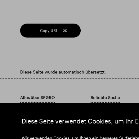
Copy URL
Diese Seite wurde automatisch übersetzt.
Alles über SEGRO
Beliebte Suche
Verantwortung an erster Stelle
Finden Sie Ihre Immobilie
Investoren
Finden Sie ein Anwesen
Diese Seite verwendet Cookies, um Ihr E
Einblicke
Laden Sie unseren Jahres
Nachrichten
Wir verwenden Cookies, um Ihnen ein besseres Surferlebn
Begleiten Sie uns