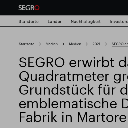
Standorte
Länder
Nachhaltigkeit
Investor
Search
Startseite
Medien
Medien
2021
SEGRO erw
for
Submit
SEGRO erwirbt d
Popular search
search
Quadratmeter g
Verantwortlich SEGRO
Slough Hande
Grundstück für d
emblematische D
Responsible SEGRO
Fabrik in Martore