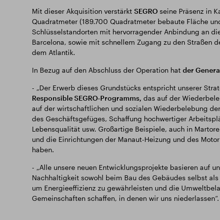
Mit dieser Akquisition verstärkt
SEGRO
seine Präsenz in K
Quadratmeter (189.700 Quadratmeter bebaute Fläche und
Schlüsselstandorten mit hervorragender Anbindung an die
Barcelona, sowie mit schnellem Zugang zu den Straßen d
dem Atlantik.
In Bezug auf den Abschluss der Operation hat
der Genera
- „Der Erwerb dieses Grundstücks entspricht unserer St
Responsible SEGRO-Programms,
das auf der Wiederbeleb
auf der wirtschaftlichen und sozialen Wiederbelebung der 
des Geschäftsgefüges, Schaffung hochwertiger Arbeitsplät
Lebensqualität usw. Großartige Beispiele, auch in Martor
und die Einrichtungen der Manaut-Heizung und des Moto
haben.
- „Alle unsere neuen Entwicklungsprojekte basieren auf u
Nachhaltigkeit sowohl beim Bau des Gebäudes selbst als
um Energieeffizienz zu gewährleisten und die Umweltbela
Gemeinschaften schaffen, in denen wir uns niederlassen“.