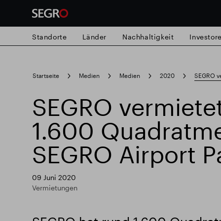
Standorte
Länder
Nachhaltigkeit
Investor
Search
Startseite
Medien
Medien
2020
SEGRO ve
for
Submit
SEGRO vermietet
Popular search
search
1.600 Quadratme
Verantwortlich SEGRO
Slough Hande
SEGRO Airport Pa
Responsible SEGRO
09 Juni 2020
Vermietungen