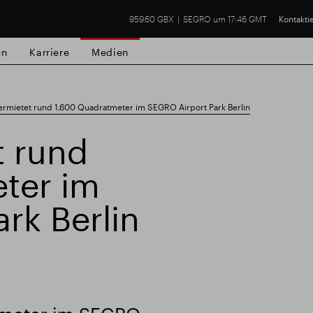
959.60 GBX
SEGRO um 17:46 GMT
Kontakti
en
Karriere
Medien
rmietet rund 1.600 Quadratmeter im SEGRO Airport Park Berlin
 rund
ter im
lsgut
Finanzielle Ergebnisse
Trading-Up
rk Berlin