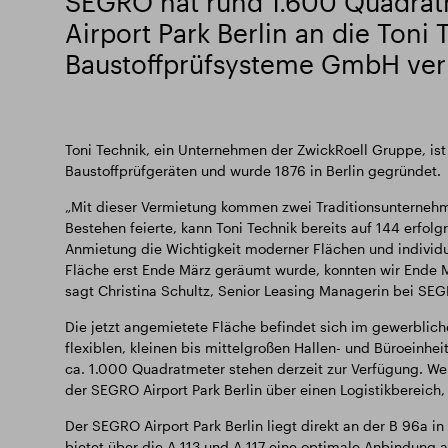
SEGRO hat rund 1.600 Quadra
Airport Park Berlin an die Toni 
Baustoffprüfsysteme GmbH ver
Toni Technik, ein Unternehmen der ZwickRoell Gruppe, ist 
Baustoffprüfgeräten und wurde 1876 in Berlin gegründet.
„Mit dieser Vermietung kommen zwei Traditionsunterne
Bestehen feierte, kann Toni Technik bereits auf 144 erfolg
Anmietung die Wichtigkeit moderner Flächen und individu
Fläche erst Ende März geräumt wurde, konnten wir Ende M
sagt Christina Schultz, Senior Leasing Managerin bei SEG
Die jetzt angemietete Fläche befindet sich im gewerbliche
flexiblen, kleinen bis mittelgroßen Hallen- und Büroeinhe
ca. 1.000 Quadratmeter stehen derzeit zur Verfügung. Wei
der SEGRO Airport Park Berlin über einen Logistikbereich
Der SEGRO Airport Park Berlin liegt direkt an der B 96a 
bietet über die A 113 und A 117 eine optimale Anbindung 