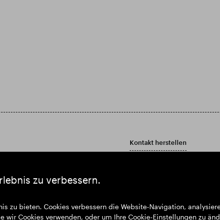
Kontakt herstellen
Kontakt
Kundenbetreuungsrichtlinie
rlebnis zu verbessern.
bericht und Jahresabschluss herunter
is zu bieten. Cookies verbessern die Website-Navigation, analysie
 wir Cookies verwenden, oder um Ihre Cookie-Einstellungen zu änd