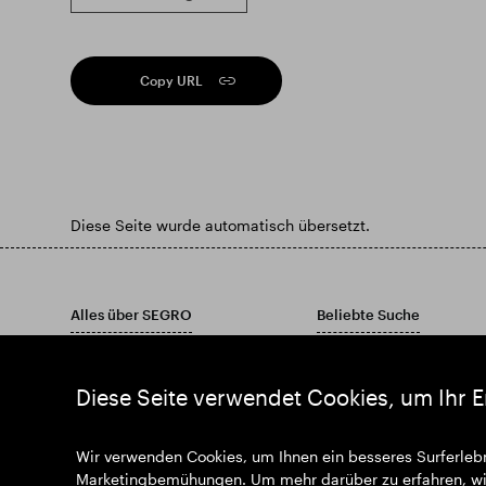
Copy URL
Diese Seite wurde automatisch übersetzt.
Alles über SEGRO
Beliebte Suche
Verantwortung an erster Stelle
Finden Sie Ihre Immobilie
Investoren
Finden Sie ein Anwesen
Diese Seite verwendet Cookies, um Ihr E
Einblicke
Laden Sie unseren Jahres
Nachrichten
Wir verwenden Cookies, um Ihnen ein besseres Surferlebn
Begleiten Sie uns
Marketingbemühungen. Um mehr darüber zu erfahren, wie