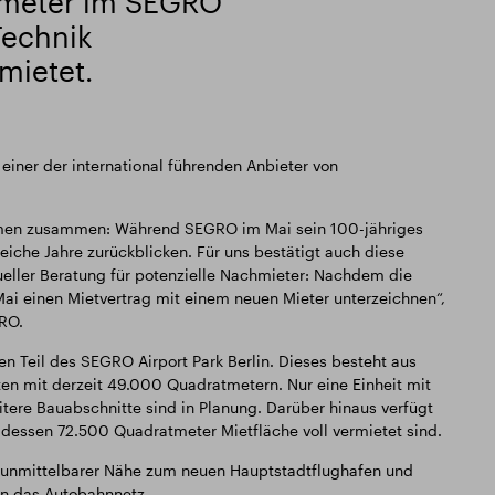
tmeter im SEGRO
Technik
mietet.
einer der international führenden Anbieter von
hmen zusammen: Während SEGRO im Mai sein 100-jähriges
reiche Jahre zurückblicken. Für uns bestätigt auch diese
eller Beratung für potenzielle Nachmieter: Nachdem die
ai einen Mietvertrag mit einem neuen Mieter unterzeichnen“,
RO.
n Teil des SEGRO Airport Park Berlin. Dieses besteht aus
iten mit derzeit 49.000 Quadratmetern. Nur eine Einheit mit
tere Bauabschnitte sind in Planung. Darüber hinaus verfügt
, dessen 72.500 Quadratmeter Mietfläche voll vermietet sind.
in unmittelbarer Nähe zum neuen Hauptstadtflughafen und
an das Autobahnnetz.